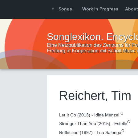
Songs
Work in Progress
About
Songlexikon. Encycl
Eine Netzpublikation des Zentrums für Pop
Freiburg in Kooperation mit Schott Music
Reichert, Tim
G
Let It Go (2013) - Idina Menzel
G
Stronger Than You (2015) - Estelle
G
Reflection (1997) - Lea Salonga