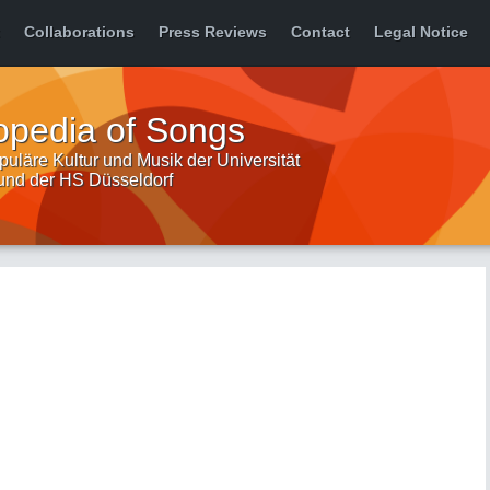
Collaborations
Press Reviews
Contact
Legal Notice
opedia of Songs
uläre Kultur und Musik der Universität
 und der HS Düsseldorf