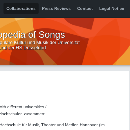
Collaborations
Press Reviews
Contact
Legal Notice
opedia of Songs
uläre Kultur und Musik der Universität
 und der HS Düsseldorf
h different universities /
n Hochschulen zusammen:
r Hochschule für Musik, Theater und Medien Hannover (im