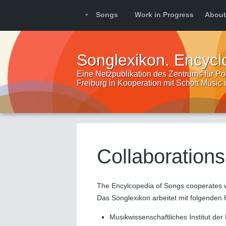
Songs
Work in Progress
About
Songlexikon. Encycl
Eine Netzpublikation des Zentrums für Pop
Freiburg in Kooperation mit Schott Music
Collaborations
The Encylcopedia of Songs cooperates wit
Das Songlexikon arbeitet mit folgende
Musikwissenschaftliches Institut de