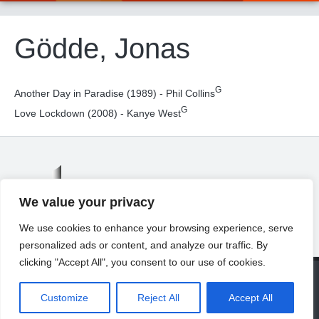
Gödde, Jonas
G
Another Day in Paradise (1989) - Phil Collins
G
Love Lockdown (2008) - Kanye West
We value your privacy
We use cookies to enhance your browsing experience, serve
personalized ads or content, and analyze our traffic. By
clicking "Accept All", you consent to our use of cookies.
© 2026 Universität Freiburg
About
Contact
Imprint
Privacy Declaration
Legal Notice
Customize
Reject All
Accept All