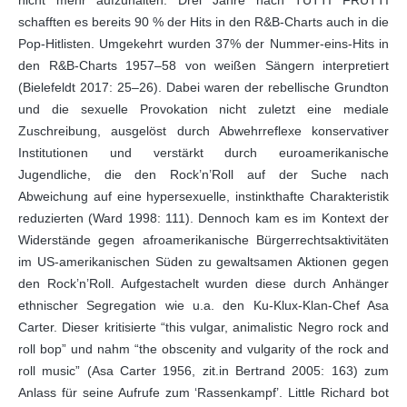
nicht mehr aufzuhalten. Drei Jahre nach TUTTI FRUTTI
schafften es bereits 90 % der Hits in den R&B-Charts auch in die
Pop-Hitlisten. Umgekehrt wurden 37% der Nummer-eins-Hits in
den R&B-Charts 1957–58 von weißen Sängern interpretiert
(Bielefeldt 2017: 25–26). Dabei waren der rebellische Grundton
und die sexuelle Provokation nicht zuletzt eine mediale
Zuschreibung, ausgelöst durch Abwehrreflexe konservativer
Institutionen und verstärkt durch euroamerikanische
Jugendliche, die den Rock’n’Roll auf der Suche nach
Abweichung auf eine hypersexuelle, instinkthafte Charakteristik
reduzierten (Ward 1998: 111). Dennoch kam es im Kontext der
Widerstände gegen afroamerikanische Bürgerrechtsaktivitäten
im US-amerikanischen Süden zu gewaltsamen Aktionen gegen
den Rock’n’Roll. Aufgestachelt wurden diese durch Anhänger
ethnischer Segregation wie u.a. den Ku-Klux-Klan-Chef Asa
Carter. Dieser kritisierte “this vulgar, animalistic Negro rock and
roll bop” und nahm “the obscenity and vulgarity of the rock and
roll music” (Asa Carter 1956, zit.in Bertrand 2005: 163) zum
Anlass für seine Aufrufe zum ‘Rassenkampf’. Little Richard bot