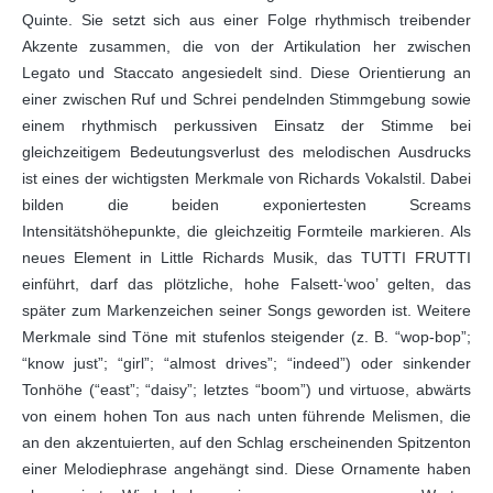
Quinte. Sie setzt sich aus einer Folge rhythmisch treibender
Akzente zusammen, die von der Artikulation her zwischen
Legato und Staccato angesiedelt sind. Diese Orientierung an
einer zwischen Ruf und Schrei pendelnden Stimmgebung sowie
einem rhythmisch perkussiven Einsatz der Stimme bei
gleichzeitigem Bedeutungsverlust des melodischen Ausdrucks
ist eines der wichtigsten Merkmale von Richards Vokalstil. Dabei
bilden die beiden exponiertesten Screams
Intensitätshöhepunkte, die gleichzeitig Formteile markieren. Als
neues Element in Little Richards Musik, das TUTTI FRUTTI
einführt, darf das plötzliche, hohe Falsett-‘woo’ gelten, das
später zum Markenzeichen seiner Songs geworden ist. Weitere
Merkmale sind Töne mit stufenlos steigender (z. B. “wop-bop”;
“know just”; “girl”; “almost drives”; “indeed”) oder sinkender
Tonhöhe (“east”; “daisy”; letztes “boom”) und virtuose, abwärts
von einem hohen Ton aus nach unten führende Melismen, die
an den akzentuierten, auf den Schlag erscheinenden Spitzenton
einer Melodiephrase angehängt sind. Diese Ornamente haben