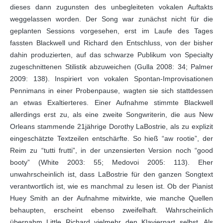
dieses dann zugunsten des unbegleiteten vokalen Auftakts
weggelassen worden. Der Song war zunächst nicht für die
geplanten Sessions vorgesehen, erst im Laufe des Tages
fassten Blackwell und Richard den Entschluss, von der bisher
dahin produzierten, auf das schwarze Publikum von Specialty
zugeschnittenen Stilistik abzuweichen (Gulla 2008: 34; Palmer
2009: 138). Inspiriert von vokalen Spontan-Improvisationen
Pennimans in einer Probenpause, wagten sie sich stattdessen
an etwas Exaltierteres. Einer Aufnahme stimmte Blackwell
allerdings erst zu, als eine zweite Songwriterin, die aus New
Orleans stammende 21jährige Dorothy LaBostrie, als zu explizit
eingeschätzte Textzeilen entschärfte. So hieß “aw rootie”, der
Reim zu “tutti frutti”, in der unzensierten Version noch “good
booty” (White 2003: 55; Medovoi 2005: 113). Eher
unwahrscheinlich ist, dass LaBostrie für den ganzen Songtext
verantwortlich ist, wie es manchmal zu lesen ist. Ob der Pianist
Huey Smith an der Aufnahme mitwirkte, wie manche Quellen
behaupten, erscheint ebenso zweifelhaft. Wahrscheinlich
übernahm Little Richard vielmehr den Klavierpart selbst. Als