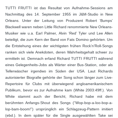
TUTTI FRUTTI ist das Resultat von Aufnahme-Sessions am
Nachmittag des 14. September 1955 im J&M-Studio in New
Orleans. Unter der Leitung von Produzent Robert ‘Bumps’
Blackwell waren neben Little Richard renommierte New Orleans-
Musiker wie u.a. Earl Palmer, Alvin ‘Red’ Tyler und Lee Allen
beteiligt, die zum Kern der Band von Fats Domino gehörten. Um
die Entstehung eines der wichtigsten frühen Rock’n’Roll-Songs
ranken sich viele Anekdoten, deren Wahrheitsgehalt schwer zu
ermitteln ist. Demnach erfand Richard TUTTI FRUTTI während
eines Gelegenheits-Jobs als Wärter einer Bus-Station, oder als
Tellerwäscher irgendwo im Süden der USA. Laut Richards
autorisierter Biografie gehörte der Song schon länger zum Live-
Repertoire für Clubs mit überwiegend angloamerikanischem
Publikum, bevor es zur Aufnahme kam (White 2003:49ff.). Von
White stammt auch der Bericht, Richard habe mit dem
berühmten Anfangs-Shout des Songs (“Wop-bop-a-loo-bop-a-
lop-bam-boom!”) ursprünglich ein Schlagzeug-Pattern imitiert
(ebd.). In dem später für die Single ausgewählten Take sei