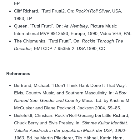
EP.
Cliff Richard. “Tutti Frutti2. On:
Rock’n’Roll Silver
, USA,
1983, LP.
Queen. “Tutti Frutti”. On:
At Wembley
, Picture Music
International MVP 9912593, Europe, 1990, Video VHS, PAL.
The Chipmunks. “Tutti Frutti”. On:
Rockin’ Through The
Decades,
EMI CDP-7-95355-2, USA 1990, CD.
References
Bertrand, Michael: ‘I Don’t Think Hank Done It That Way’.
Elvis, Country Music, and Southern Masculinity. In:
A Boy
Named Sue. Gender and Country Music
. Ed. by Kristine M.
McCusker and Diane Pecknold. Jackson 2004, 59–85.
Bielefeldt, Christian: Rock’n’Roll-Gesang bei Little Richard,
Chuck Berry und Elvis Presley. In:
Stimme Kultur Identität.
Vokaler Ausdruck in der populären Musik der USA, 1900-
1960
. Ed. by Martin Pfleiderer, Tilo Hähnel, Katrin Horn,