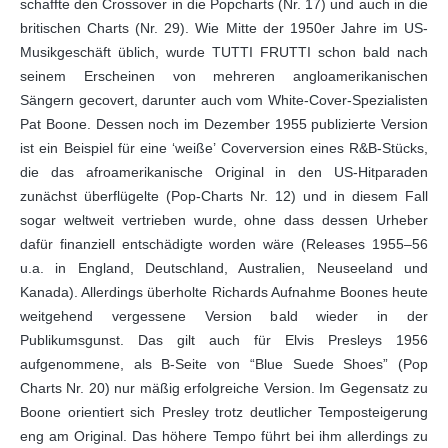
schaffte den Crossover in die Popcharts (Nr. 17) und auch in die
britischen Charts (Nr. 29). Wie Mitte der 1950er Jahre im US-
Musikgeschäft üblich, wurde TUTTI FRUTTI schon bald nach
seinem Erscheinen von mehreren angloamerikanischen
Sängern gecovert, darunter auch vom White-Cover-Spezialisten
Pat Boone. Dessen noch im Dezember 1955 publizierte Version
ist ein Beispiel für eine ‘weiße’ Coverversion eines R&B-Stücks,
die das afroamerikanische Original in den US-Hitparaden
zunächst überflügelte (Pop-Charts Nr. 12) und in diesem Fall
sogar weltweit vertrieben wurde, ohne dass dessen Urheber
dafür finanziell entschädigte worden wäre (Releases 1955–56
u.a. in England, Deutschland, Australien, Neuseeland und
Kanada). Allerdings überholte Richards Aufnahme Boones heute
weitgehend vergessene Version bald wieder in der
Publikumsgunst. Das gilt auch für Elvis Presleys 1956
aufgenommene, als B-Seite von “Blue Suede Shoes” (Pop
Charts Nr. 20) nur mäßig erfolgreiche Version. Im Gegensatz zu
Boone orientiert sich Presley trotz deutlicher Temposteigerung
eng am Original. Das höhere Tempo führt bei ihm allerdings zu