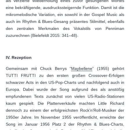
als verzierte Wiederholung eines zuvor gesungenen Wortes
eine bekräftigende, ausdruckssteigernde Funktion. Damit ist die
mikromelodische Variation, ein sowohl in der Gospel Music als
auch im Rhythm & Blues-Gesang präsentes Stilmittel, ebenfalls
den zentralen Merkmalen des Vokalstils von Penniman
zuzurechnen (Bielefeldt 2015: 341–48).
IV. Rezeption
Gemeinsam mit Chuck Berrys “
Maybellene
” (1955) gehört
TUTTI FRUTTI zu den ersten großen Crossover-Erfolgen
schwarzer Acts in den US-Pop-Charts und nachfolgend auch in
Europa. Dabei wurde der Song aufgrund des als anstößig
empfundenen Texts zunächst von vielen US-Radio-Stationen
kaum gespielt. Die Plattenverkäufe machten Little Richard
dennoch zu einem der erfolgreichsten Rock’n’Roll-Musiker der
1950er Jahre. Im November 1955 veröffentlicht, erreichte der
Song im Januar 1956 Platz 2 der Rhythm & Blues-Charts,