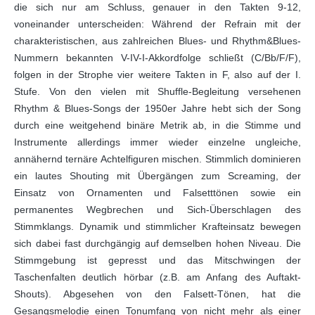
die sich nur am Schluss, genauer in den Takten 9-12,
voneinander unterscheiden: Während der Refrain mit der
charakteristischen, aus zahlreichen Blues- und Rhythm&Blues-
Nummern bekannten V-IV-I-Akkordfolge schließt (C/Bb/F/F),
folgen in der Strophe vier weitere Takten in F, also auf der I.
Stufe. Von den vielen mit Shuffle-Begleitung versehenen
Rhythm & Blues-Songs der 1950er Jahre hebt sich der Song
durch eine weitgehend binäre Metrik ab, in die Stimme und
Instrumente allerdings immer wieder einzelne ungleiche,
annähernd ternäre Achtelfiguren mischen. Stimmlich dominieren
ein lautes Shouting mit Übergängen zum Screaming, der
Einsatz von Ornamenten und Falsetttönen sowie ein
permanentes Wegbrechen und Sich-Überschlagen des
Stimmklangs. Dynamik und stimmlicher Krafteinsatz bewegen
sich dabei fast durchgängig auf demselben hohen Niveau. Die
Stimmgebung ist gepresst und das Mitschwingen der
Taschenfalten deutlich hörbar (z.B. am Anfang des Auftakt-
Shouts). Abgesehen von den Falsett-Tönen, hat die
Gesangsmelodie einen Tonumfang von nicht mehr als einer