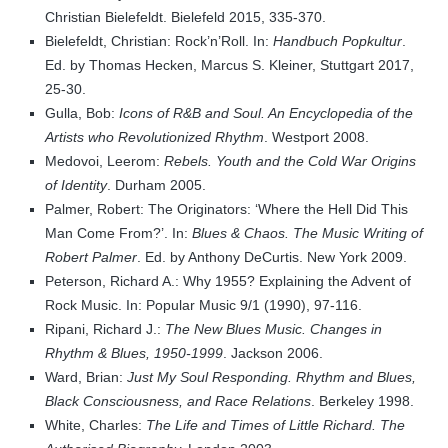
Christian Bielefeldt. Bielefeld 2015, 335-370.
Bielefeldt, Christian: Rock’n’Roll. In:
Handbuch Popkultur
.
Ed. by Thomas Hecken, Marcus S. Kleiner, Stuttgart 2017,
25-30.
Gulla, Bob:
Icons of R&B and Soul. An Encyclopedia of the
Artists who Revolutionized Rhythm
. Westport 2008.
Medovoi, Leerom:
Rebels. Youth and the Cold War Origins
of Identity
. Durham 2005.
Palmer, Robert: The Originators: ‘Where the Hell Did This
Man Come From?’. In:
Blues & Chaos. The Music Writing of
Robert Palmer
. Ed. by Anthony DeCurtis. New York 2009.
Peterson, Richard A.: Why 1955? Explaining the Advent of
Rock Music. In: Popular Music 9/1 (1990), 97-116.
Ripani, Richard J.:
The New Blues Music. Changes in
Rhythm & Blues, 1950-1999
. Jackson 2006.
Ward, Brian:
Just My Soul Responding. Rhythm and Blues,
Black Consciousness, and Race Relations
. Berkeley 1998.
White, Charles:
The Life and Times of Little Richard. The