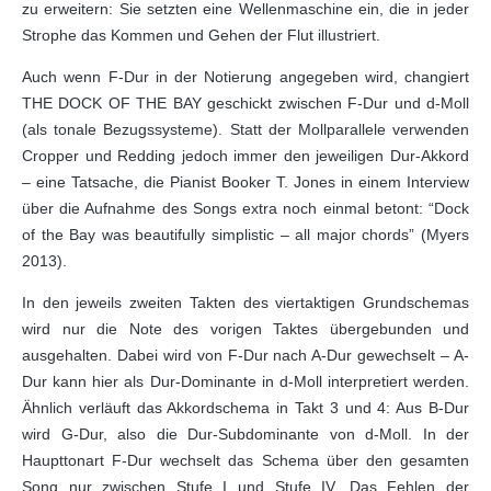
zu erweitern: Sie setzten eine Wellenmaschine ein, die in jeder
Strophe das Kommen und Gehen der Flut illustriert.
Auch wenn F-Dur in der Notierung angegeben wird, changiert
THE DOCK OF THE BAY geschickt zwischen F-Dur und d-Moll
(als tonale Bezugssysteme). Statt der Mollparallele verwenden
Cropper und Redding jedoch immer den jeweiligen Dur-Akkord
– eine Tatsache, die Pianist Booker T. Jones in einem Interview
über die Aufnahme des Songs extra noch einmal betont: “Dock
of the Bay was beautifully simplistic – all major chords” (Myers
2013).
In den jeweils zweiten Takten des viertaktigen Grundschemas
wird nur die Note des vorigen Taktes übergebunden und
ausgehalten. Dabei wird von F-Dur nach A-Dur gewechselt ‒ A-
Dur kann hier als Dur-Dominante in d-Moll interpretiert werden.
Ähnlich verläuft das Akkordschema in Takt 3 und 4: Aus B-Dur
wird G-Dur, also die Dur-Subdominante von d-Moll. In der
Haupttonart F-Dur wechselt das Schema über den gesamten
Song nur zwischen Stufe I und Stufe IV. Das Fehlen der