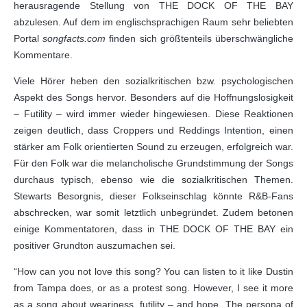
herausragende Stellung von THE DOCK OF THE BAY
abzulesen. Auf dem im englischsprachigen Raum sehr beliebten
Portal
songfacts.com
finden sich größtenteils überschwängliche
Kommentare.
Viele Hörer heben den sozialkritischen bzw. psychologischen
Aspekt des Songs hervor. Besonders auf die Hoffnungslosigkeit
– Futility – wird immer wieder hingewiesen. Diese Reaktionen
zeigen deutlich, dass Croppers und Reddings Intention, einen
stärker am Folk orientierten Sound zu erzeugen, erfolgreich war.
Für den Folk war die melancholische Grundstimmung der Songs
durchaus typisch, ebenso wie die sozialkritischen Themen.
Stewarts Besorgnis, dieser Folkseinschlag könnte R&B-Fans
abschrecken, war somit letztlich unbegründet. Zudem betonen
einige Kommentatoren, dass in THE DOCK OF THE BAY ein
positiver Grundton auszumachen sei.
“How can you not love this song? You can listen to it like Dustin
from Tampa does, or as a protest song. However, I see it more
as a song about weariness, futility – and hope. The persona of