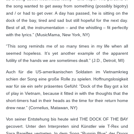
the song wanted to get away from something (possibly bigotry)
and / or had to get over. A day has passed, he is sitting on the
dock of the bay, tired and sad but still hopeful for the next day.
Best of all, the instrumentation – and the whistling – fit perfectly
with the lyrics.” (MusicMama, New York, NY)
“This song reminds me of so many times in my life when all
seemed hopeless. It’s yet another example of the apparent
futility of the hands we are sometimes dealt.” (J.D., Detroit, MI)
Auch für die US-amerikanischen Soldaten im Vietnamkrieg
schien der Song eine große Rolle zu spielen. Hoffnungslosigkeit
war für sie ein sehr präsentes Gefühl: “Dock of the Bay got a lot
of play in Vietnam, because it fitted in with the thoughts that the
short-timers had in their heads as the time for their return home
drew near.” (Cornelius, Matawan, NY)
Von seiner Entstehung bis heute wird THE DOCK OF THE BAY
gecovert. Unter den Interpreten sind Künstler wie T-Rex und
Sara Bareilles vertreten. In dem Song “Runnin Blue” der Doors