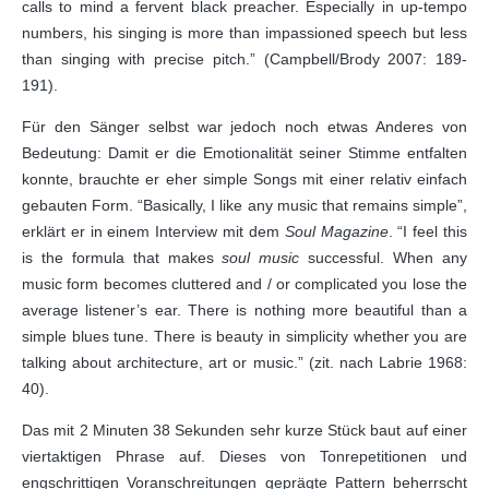
calls to mind a fervent black preacher. Especially in up-tempo
numbers, his singing is more than impassioned speech but less
than singing with precise pitch.” (Campbell/Brody 2007: 189-
191).
Für den Sänger selbst war jedoch noch etwas Anderes von
Bedeutung: Damit er die Emotionalität seiner Stimme entfalten
konnte, brauchte er eher simple Songs mit einer relativ einfach
gebauten Form. “Basically, I like any music that remains simple”,
erklärt er in einem Interview mit dem
Soul Magazine
. “I feel this
is the formula that makes
soul music
successful. When any
music form becomes cluttered and / or complicated you lose the
average listener’s ear. There is nothing more beautiful than a
simple blues tune. There is beauty in simplicity whether you are
talking about architecture, art or music.” (zit. nach Labrie 1968:
40).
Das mit 2 Minuten 38 Sekunden sehr kurze Stück baut auf einer
viertaktigen Phrase auf. Dieses von Tonrepetitionen und
engschrittigen Voranschreitungen geprägte Pattern beherrscht