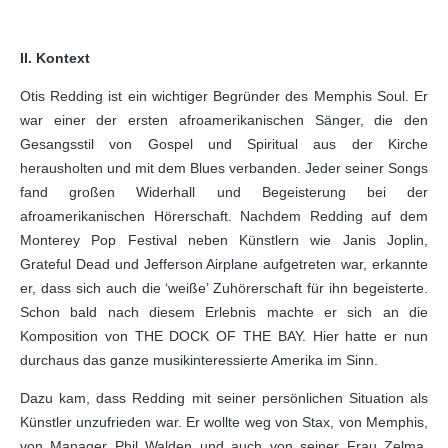
II. Kontext
Otis Redding ist ein wichtiger Begründer des Memphis Soul. Er
war einer der ersten afroamerikanischen Sänger, die den
Gesangsstil von Gospel und Spiritual aus der Kirche
herausholten und mit dem Blues verbanden. Jeder seiner Songs
fand großen Widerhall und Begeisterung bei der
afroamerikanischen Hörerschaft. Nachdem Redding auf dem
Monterey Pop Festival neben Künstlern wie Janis Joplin,
Grateful Dead und Jefferson Airplane aufgetreten war, erkannte
er, dass sich auch die ‘weiße’ Zuhörerschaft für ihn begeisterte.
Schon bald nach diesem Erlebnis machte er sich an die
Komposition von THE DOCK OF THE BAY. Hier hatte er nun
durchaus das ganze musikinteressierte Amerika im Sinn.
Dazu kam, dass Redding mit seiner persönlichen Situation als
Künstler unzufrieden war. Er wollte weg von Stax, von Memphis,
von Manager Phil Walden und auch von seiner Frau Zelma.