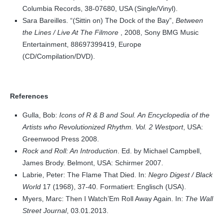
Columbia Records, 38-07680, USA (Single/Vinyl).
Sara Bareilles. “(Sittin on) The Dock of the Bay”,
Between
the Lines / Live At The Filmore
, 2008, Sony BMG Music
Entertainment, 88697399419, Europe
(CD/Compilation/DVD).
References
Gulla, Bob:
Icons of R & B and Soul. An Encyclopedia of the
Artists who Revolutionized Rhythm. Vol. 2 Westport
, USA:
Greenwood Press 2008.
Rock and Roll: An Introduction
. Ed. by Michael Campbell,
James Brody. Belmont, USA: Schirmer 2007.
Labrie, Peter: The Flame That Died. In:
Negro Digest / Black
World
17 (1968), 37-40. Formatiert: Englisch (USA).
Myers, Marc: Then I Watch’Em Roll Away Again. In:
The Wall
Street Journal
, 03.01.2013.