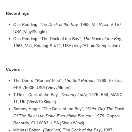
Recordings
Otis Redding.
The Dock of the Bay
, 1968, Volt/Atco, V-157,
USA (Vinyl/Single).
Otis Redding. “The Dock of the Bay”,
The Dock of the Bay
,
1968, Volt, Katalog S-419, USA (Vinyl/Album/Kompilation).
Covers
The Doors. “Runnin’ Blue”,
The Soft Parade
, 1969, Elektra,
EKS-75005, USA (Vinyl/Album).
T-Rex. “Dock of the Bay”,
Dreamy Lady
, 1975, EMI, MARC
11, UK (Vinyl/7”/Single).
Sammy Hagar. “The Dock of the Bay”,
(Sittin’ On) The Dock
Of The Bay / I’ve Done Everything For You
, 1979, Capitol
Records, CL16083, USA (Single/Vinyl).
Michael Bolton.
(Sittin’ on) The Dock of the Bay
, 1987,