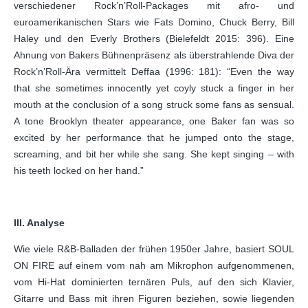
verschiedener Rock’n’Roll-Packages mit afro- und
euroamerikanischen Stars wie Fats Domino, Chuck Berry, Bill
Haley und den Everly Brothers (Bielefeldt 2015: 396). Eine
Ahnung von Bakers Bühnenpräsenz als überstrahlende Diva der
Rock’n’Roll-Ära vermittelt Deffaa (1996: 181): “Even the way
that she sometimes innocently yet coyly stuck a finger in her
mouth at the conclusion of a song struck some fans as sensual.
A tone Brooklyn theater appearance, one Baker fan was so
excited by her performance that he jumped onto the stage,
screaming, and bit her while she sang. She kept singing – with
his teeth locked on her hand.”
III. Analyse
Wie viele R&B-Balladen der frühen 1950er Jahre, basiert SOUL
ON FIRE auf einem vom nah am Mikrophon aufgenommenen,
vom Hi-Hat dominierten ternären Puls, auf den sich Klavier,
Gitarre und Bass mit ihren Figuren beziehen, sowie liegenden