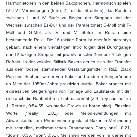
Harmonietönen in den beiden Saxophonen. Harmonisch spielen
IV-II-V-I-Verbindungen (Intro, 2. Teil der Strophen), das Pendeln
zwischen I. und IV. Stufe zu Beginn der Strophen und der
Wechsel zwischen Es-Dur und der Paralleltonart C-Moll (mit F-
Moll und G-Moll als IV. und V. Stufe) im Refrain eine
bestimmende Rolle. Die 16-taktige Form ist ebenfalls stereotyp
gebaut, nach einem viertaktigen Intro folgen drei Durchgänge
der 12-taktigen Strophe mit jeweils anschließendem 4-taktigen
Refrain. In der vokalen Stilistik Bakers deutet sich der Transfer
aus dem Gospel stammender Gestaltungsmittel in R&B, Black
Pop und Soul an, wie er von Baker und anderen Sänger*innen
ab Mitte der 1950er Jahre praktiziert wurde. Baker arbeitet mit
expressiven Steigerungen von Tonlage und Lautstärke, mit der
sich auch die Rauheit ihres Timbres erhöht (z.B.
“my
soul
on”
im
1. Refrain, 0:54-55, wo starke Growls zu hören sind). Einzelne
Worte (“really”, 1:01) oder Melodiewendungen mit
Abwärtskontur am Phrasenende gestaltet Baker in Verbindung
mit schnellen, melismatischen Ornamenten (“only one”, 0:21,
“down”, 0:36, “won”, 0:51). Melismen werden von ihr gerne mit