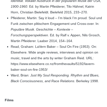
Identität. Vokaler Ausdruck in der populären Musik der USA,
1900-1960
. Ed. by Martin Pfleiderer, Tilo Hähnel, Katrin
Horn, Christian Bielefeldt
.
Bielefeld 2015, 233–270.
Pfleiderer, Martin: Say it loud – I’m black I’m proud. Soul und
Funk zwischen plitischem Engagement und Cross-over. In:
Populäre Musik. Geschichte – Kontexte –
Forschungsperspektiven
. Ed. by Ralf v. Appen, Nils Grosch,
Martin Pfleiderer. Laaber 2014, 154–164.
Read, Graham: LaVern Baker – Soul On Fire (1953). On:
Elsewhere. Wide angle reviews, interviews and opinion on
music, travel and the arts by writer Graham Reid. URL:
https://www.elsewhere.co.nz/fromthevaults/5192/lavern-
baker-soul-on-fire-1953/
Ward, Brian:
Just My Soul Responding. Rhythm and Blues,
Black Consciousness, and Race Relations
. Berkeley 1998.
Films