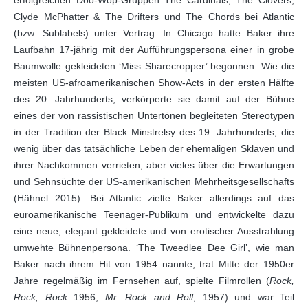
erfolgreichen Doo-Wop-Gruppen The Cardinals, The Clovers,
Clyde McPhatter & The Drifters und The Chords bei Atlantic
(bzw. Sublabels) unter Vertrag. In Chicago hatte Baker ihre
Laufbahn 17-jährig mit der Aufführungspersona einer in grobe
Baumwolle gekleideten ‘Miss Sharecropper’ begonnen. Wie die
meisten US-afroamerikanischen Show-Acts in der ersten Hälfte
des 20. Jahrhunderts, verkörperte sie damit auf der Bühne
eines der von rassistischen Untertönen begleiteten Stereotypen
in der Tradition der Black Minstrelsy des 19. Jahrhunderts, die
wenig über das tatsächliche Leben der ehemaligen Sklaven und
ihrer Nachkommen verrieten, aber vieles über die Erwartungen
und Sehnsüchte der US-amerikanischen Mehrheitsgesellschafts
(Hähnel 2015). Bei Atlantic zielte Baker allerdings auf das
euroamerikanische Teenager-Publikum und entwickelte dazu
eine neue, elegant gekleidete und von erotischer Ausstrahlung
umwehte Bühnenpersona. ‘The Tweedlee Dee Girl’, wie man
Baker nach ihrem Hit von 1954 nannte, trat Mitte der 1950er
Jahre regelmäßig im Fernsehen auf, spielte Filmrollen (
Rock,
Rock, Rock
1956,
Mr. Rock and Roll
, 1957) und war Teil