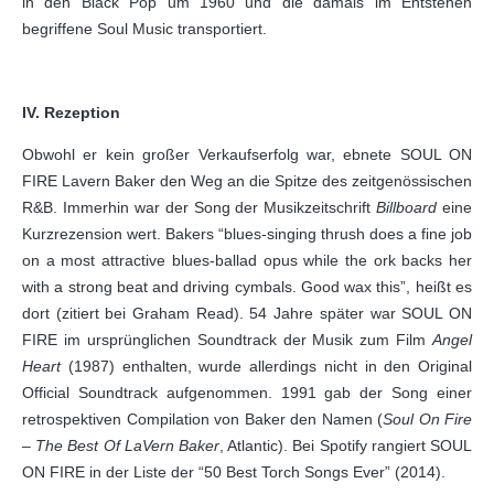
in den Black Pop um 1960 und die damals im Entstehen
begriffene Soul Music transportiert.
IV. Rezeption
Obwohl er kein großer Verkaufserfolg war, ebnete SOUL ON
FIRE Lavern Baker den Weg an die Spitze des zeitgenössischen
R&B. Immerhin war der Song der Musikzeitschrift
Billboard
eine
Kurzrezension wert. Bakers “blues-singing thrush does a fine job
on a most attractive blues-ballad opus while the ork backs her
with a strong beat and driving cymbals. Good wax this”, heißt es
dort (zitiert bei Graham Read). 54 Jahre später war SOUL ON
FIRE im ursprünglichen Soundtrack der Musik zum Film
Angel
Heart
(1987) enthalten, wurde allerdings nicht in den Original
Official Soundtrack aufgenommen. 1991 gab der Song einer
retrospektiven Compilation von Baker den Namen (
Soul On Fire
– The Best Of LaVern Baker
, Atlantic). Bei Spotify rangiert SOUL
ON FIRE in der Liste der “50 Best Torch Songs Ever” (2014).