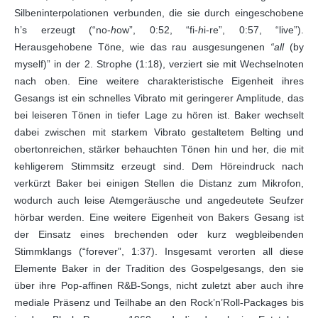
Silbeninterpolationen verbunden, die sie durch eingeschobene
h’s erzeugt (“no-
h
ow”, 0:52, “fi-
h
i-re”, 0:57, “live”).
Herausgehobene Töne, wie das rau ausgesungenen
“all
(by
myself)” in der 2. Strophe (1:18), verziert sie mit Wechselnoten
nach oben. Eine weitere charakteristische Eigenheit ihres
Gesangs ist ein schnelles Vibrato mit geringerer Amplitude, das
bei leiseren Tönen in tiefer Lage zu hören ist. Baker wechselt
dabei zwischen mit starkem Vibrato gestaltetem Belting und
obertonreichen, stärker behauchten Tönen hin und her, die mit
kehligerem Stimmsitz erzeugt sind. Dem Höreindruck nach
verkürzt Baker bei einigen Stellen die Distanz zum Mikrofon,
wodurch auch leise Atemgeräusche und angedeutete Seufzer
hörbar werden. Eine weitere Eigenheit von Bakers Gesang ist
der Einsatz eines brechenden oder kurz wegbleibenden
Stimmklangs (“forever”, 1:37). Insgesamt verorten all diese
Elemente Baker in der Tradition des Gospelgesangs, den sie
über ihre Pop-affinen R&B-Songs, nicht zuletzt aber auch ihre
mediale Präsenz und Teilhabe an den Rock’n’Roll-Packages bis