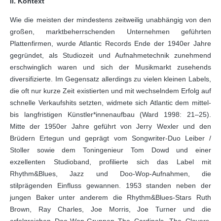
II. Kontext
Wie die meisten der mindestens zeitweilig unabhängig von den
großen, marktbeherrschenden Unternehmen geführten
Plattenfirmen, wurde Atlantic Records Ende der 1940er Jahre
gegründet, als Studiozeit und Aufnahmetechnik zunehmend
erschwinglich waren und sich der Musikmarkt zusehends
diversifizierte. Im Gegensatz allerdings zu vielen kleinen Labels,
die oft nur kurze Zeit existierten und mit wechselndem Erfolg auf
schnelle Verkaufshits setzten, widmete sich Atlantic dem mittel-
bis langfristigen Künstler*innenaufbau (Ward 1998: 21–25).
Mitte der 1950er Jahre geführt von Jerry Wexler und den
Brüdern Ertegun und geprägt vom Songwriter-Duo Leiber /
Stoller sowie dem Toningenieur Tom Dowd und einer
exzellenten Studioband, profilierte sich das Label mit
Rhythm&Blues, Jazz und Doo-Wop-Aufnahmen, die
stilprägenden Einfluss gewannen. 1953 standen neben der
jungen Baker unter anderem die Rhythm&Blues-Stars Ruth
Brown, Ray Charles, Joe Morris, Joe Turner und die