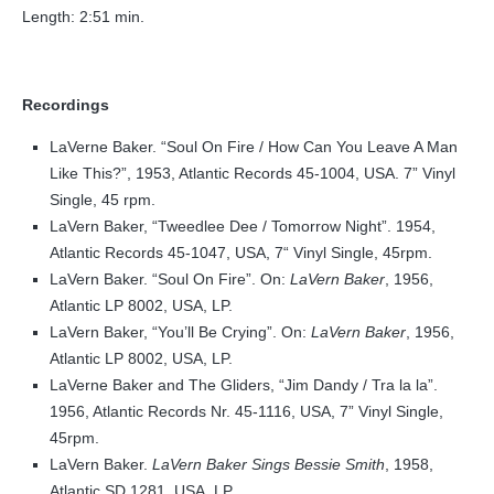
Length: 2:51 min.
Recordings
LaVerne Baker. “Soul On Fire / How Can You Leave A Man
Like This?”, 1953, Atlantic Records 45-1004, USA. 7” Vinyl
Single, 45 rpm.
LaVern Baker, “Tweedlee Dee / Tomorrow Night”. 1954,
Atlantic Records 45-1047, USA, 7“ Vinyl Single, 45rpm.
LaVern Baker. “Soul On Fire”. On:
LaVern Baker
, 1956,
Atlantic LP 8002, USA, LP.
LaVern Baker, “You’ll Be Crying”. On:
LaVern Baker
, 1956,
Atlantic LP 8002, USA, LP.
LaVerne Baker and The Gliders, “Jim Dandy / Tra la la”.
1956, Atlantic Records Nr. 45-1116, USA, 7” Vinyl Single,
45rpm.
LaVern Baker.
LaVern Baker Sings Bessie Smith
, 1958,
Atlantic SD 1281, USA, LP.