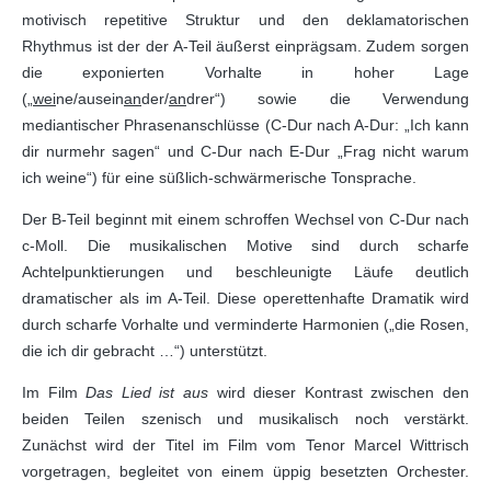
motivisch repetitive Struktur und den deklamatorischen
Rhythmus ist der der A-Teil äußerst einprägsam. Zudem sorgen
die exponierten Vorhalte in hoher Lage
(„
wei
ne/ausein
an
der/
an
drer“) sowie die Verwendung
mediantischer Phrasenanschlüsse (C-Dur nach A-Dur: „Ich kann
dir nurmehr sagen“ und C-Dur nach E-Dur „Frag nicht warum
ich weine“) für eine süßlich-schwärmerische Tonsprache.
Der B-Teil beginnt mit einem schroffen Wechsel von C-Dur nach
c-Moll. Die musikalischen Motive sind durch scharfe
Achtelpunktierungen und beschleunigte Läufe deutlich
dramatischer als im A-Teil. Diese operettenhafte Dramatik wird
durch scharfe Vorhalte und verminderte Harmonien („die Rosen,
die ich dir gebracht …“) unterstützt.
Im Film
Das Lied ist aus
wird dieser Kontrast zwischen den
beiden Teilen szenisch und musikalisch noch verstärkt.
Zunächst wird der Titel im Film vom Tenor Marcel Wittrisch
vorgetragen, begleitet von einem üppig besetzten Orchester.