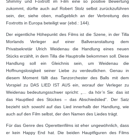
Shimmy und Foxtrott im Film eine so positive Bewertung
zukommt, dürfte auch auf Robert Stolz selbst zurückzuführen
sein, der, siehe oben, maßgeblich an der Verbreitung des
Foxtrotts in Europa beteiligt war (ebd.: 144).
Der eigentliche Höhepunkt des Films ist die Szene, in der Tilla
Morlands Verleger auf einer Ballveranstaltung dem
Privatsekretär Ulrich Weidenau die Handlung eines neuen
Stücks erzählt, in dem Tilla die Hauptrolle bekommen soll. Diese
Handlung soll ein Gleichnis sein, um Weidenau die
Hoffnungslosigkeit seiner Liebe zu verdeutlichen. Genau in
diesem Moment fällt das Tanzorchester des Balls mit dem
Vorspiel zu DAS LIED IST AUS ein, worauf der Verleger zu
Weidenau bedeutungsschwer spricht: „… da hör’n Sie: das ist
das Hauptlied des Stückes – das Abschiedslied“. Der Satz
bezieht sich sowohl auf das Lied innerhalb der Handlung, wie
auch auf den Film selbst, der den Namen des Liedes trägt.
Für das Genre des Operettenfilms ist eher ungewöhnlich, dass
er kein Happy End hat. Die beiden Hauptfiguren des Films