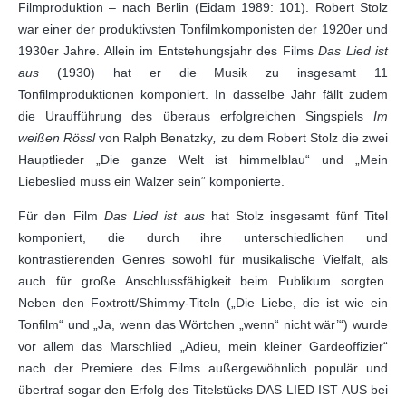
Filmproduktion – nach Berlin (Eidam 1989: 101). Robert Stolz
war einer der produktivsten Tonfilmkomponisten der 1920er und
1930er Jahre. Allein im Entstehungsjahr des Films
Das Lied ist
aus
(1930) hat er die Musik zu insgesamt 11
Tonfilmproduktionen komponiert. In dasselbe Jahr fällt zudem
die Uraufführung des überaus erfolgreichen Singspiels
Im
weißen Rössl
von Ralph Benatzky
,
zu dem Robert Stolz die zwei
Hauptlieder „Die ganze Welt ist himmelblau“ und „Mein
Liebeslied muss ein Walzer sein“ komponierte.
Für den Film
Das Lied ist aus
hat Stolz insgesamt fünf Titel
komponiert, die durch ihre unterschiedlichen und
kontrastierenden Genres sowohl für musikalische Vielfalt, als
auch für große Anschlussfähigkeit beim Publikum sorgten.
Neben den Foxtrott/Shimmy-Titeln („Die Liebe, die ist wie ein
Tonfilm“ und „Ja, wenn das Wörtchen „wenn“ nicht wär’“) wurde
vor allem das Marschlied „Adieu, mein kleiner Gardeoffizier“
nach der Premiere des Films außergewöhnlich populär und
übertraf sogar den Erfolg des Titelstücks DAS LIED IST AUS bei