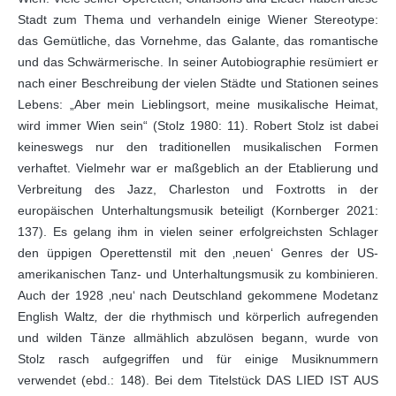
Stadt zum Thema und verhandeln einige Wiener Stereotype:
das Gemütliche, das Vornehme, das Galante, das romantische
und das Schwärmerische. In seiner Autobiographie resümiert er
nach einer Beschreibung der vielen Städte und Stationen seines
Lebens: „Aber mein Lieblingsort, meine musikalische Heimat,
wird immer Wien sein“ (Stolz 1980: 11). Robert Stolz ist dabei
keineswegs nur den traditionellen musikalischen Formen
verhaftet. Vielmehr war er maßgeblich an der Etablierung und
Verbreitung des Jazz, Charleston und Foxtrotts in der
europäischen Unterhaltungsmusik beteiligt (Kornberger 2021:
137). Es gelang ihm in vielen seiner erfolgreichsten Schlager
den üppigen Operettenstil mit den ‚neuen‘ Genres der US-
amerikanischen Tanz- und Unterhaltungsmusik zu kombinieren.
Auch der 1928 ‚neu‘ nach Deutschland gekommene Modetanz
English Waltz
,
der die rhythmisch und körperlich aufregenden
und wilden Tänze allmählich abzulösen begann, wurde von
Stolz rasch aufgegriffen und für einige Musiknummern
verwendet (ebd.: 148). Bei dem Titelstück DAS LIED IST AUS