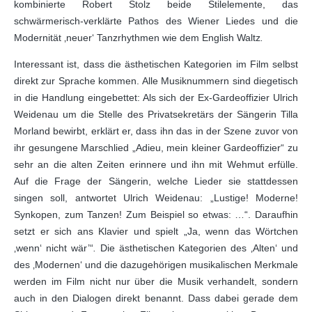
kombinierte Robert Stolz beide Stilelemente, das
schwärmerisch-verklärte Pathos des Wiener Liedes und die
Modernität ‚neuer‘ Tanzrhythmen wie dem English Waltz
.
Interessant ist, dass die ästhetischen Kategorien im Film selbst
direkt zur Sprache kommen. Alle Musiknummern sind diegetisch
in die Handlung eingebettet: Als sich der Ex-Gardeoffizier Ulrich
Weidenau um die Stelle des Privatsekretärs der Sängerin Tilla
Morland bewirbt, erklärt er, dass ihn das in der Szene zuvor von
ihr gesungene Marschlied „Adieu, mein kleiner Gardeoffizier“ zu
sehr an die alten Zeiten erinnere und ihn mit Wehmut erfülle.
Auf die Frage der Sängerin, welche Lieder sie stattdessen
singen soll, antwortet Ulrich Weidenau: „Lustige! Moderne!
Synkopen, zum Tanzen! Zum Beispiel so etwas: …“. Daraufhin
setzt er sich ans Klavier und spielt „Ja, wenn das Wörtchen
‚wenn‘ nicht wär’“
.
Die ästhetischen Kategorien des ‚Alten‘ und
des ‚Modernen‘ und die dazugehörigen musikalischen Merkmale
werden im Film nicht nur über die Musik verhandelt, sondern
auch in den Dialogen direkt benannt. Dass dabei gerade dem