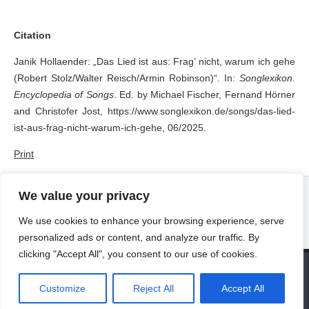
Citation
Janik Hollaender: „Das Lied ist aus: Frag’ nicht, warum ich gehe
(Robert Stolz/Walter Reisch/Armin Robinson)“. In:
Songlexikon.
Encyclopedia of Songs
. Ed. by Michael Fischer, Fernand Hörner
and Christofer Jost, https://www.songlexikon.de/songs/das-lied-
ist-aus-frag-nicht-warum-ich-gehe, 06/2025.
Print
We value your privacy
We use cookies to enhance your browsing experience, serve
personalized ads or content, and analyze our traffic. By
clicking "Accept All", you consent to our use of cookies.
© 2026 Universität Freiburg
About
Contact
Imprint
Privacy Declaration
Legal Notice
Customize
Reject All
Accept All