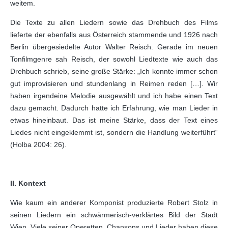
weitem.
Die Texte zu allen Liedern sowie das Drehbuch des Films
lieferte der ebenfalls aus Österreich stammende und 1926 nach
Berlin übergesiedelte Autor Walter Reisch. Gerade im neuen
Tonfilmgenre sah Reisch, der sowohl Liedtexte wie auch das
Drehbuch schrieb, seine große Stärke: „Ich konnte immer schon
gut improvisieren und stundenlang in Reimen reden […]. Wir
haben irgendeine Melodie ausgewählt und ich habe einen Text
dazu gemacht. Dadurch hatte ich Erfahrung, wie man Lieder in
etwas hineinbaut. Das ist meine Stärke, dass der Text eines
Liedes nicht eingeklemmt ist, sondern die Handlung weiterführt“
(Holba 2004: 26).
II. Kontext
Wie kaum ein anderer Komponist produzierte Robert Stolz in
seinen Liedern ein schwärmerisch-verklärtes Bild der Stadt
Wien. Viele seiner Operetten, Chansons und Lieder haben diese