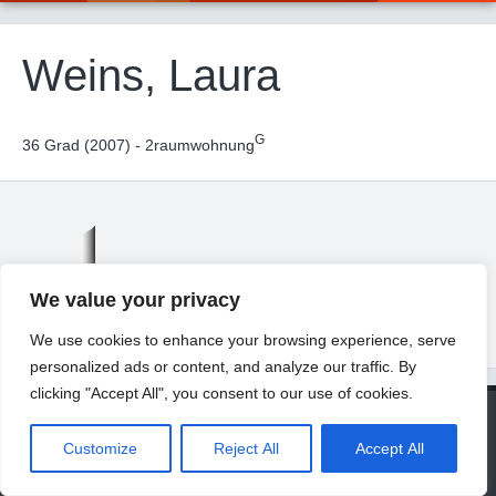
Weins, Laura
G
36 Grad (2007) - 2raumwohnung
We value your privacy
We use cookies to enhance your browsing experience, serve
personalized ads or content, and analyze our traffic. By
clicking "Accept All", you consent to our use of cookies.
© 2026 Universität Freiburg
About
Contact
Imprint
Privacy Declaration
Legal Notice
Customize
Reject All
Accept All