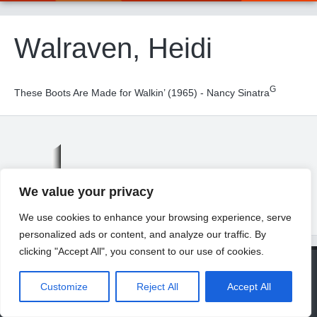
Walraven, Heidi
G
These Boots Are Made for Walkin’ (1965) - Nancy Sinatra
We value your privacy
We use cookies to enhance your browsing experience, serve
personalized ads or content, and analyze our traffic. By
clicking "Accept All", you consent to our use of cookies.
© 2026 Universität Freiburg
About
Contact
Imprint
Privacy Declaration
Legal Notice
Customize
Reject All
Accept All