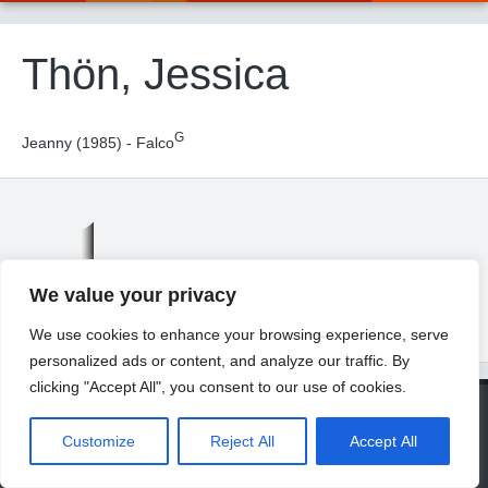
Thön, Jessica
G
Jeanny (1985) - Falco
We value your privacy
We use cookies to enhance your browsing experience, serve
personalized ads or content, and analyze our traffic. By
clicking "Accept All", you consent to our use of cookies.
© 2026 Universität Freiburg
About
Contact
Imprint
Privacy Declaration
Legal Notice
Customize
Reject All
Accept All