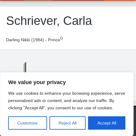
Schriever, Carla
G
Darling Nikki (1984) - Prince
We value your privacy
We use cookies to enhance your browsing experience, serve
personalized ads or content, and analyze our traffic. By
clicking "Accept All", you consent to our use of cookies.
© 2026 Universität Freiburg
About
Contact
Imprint
Privacy Declaration
Legal Notice
Customize
Reject All
Accept All