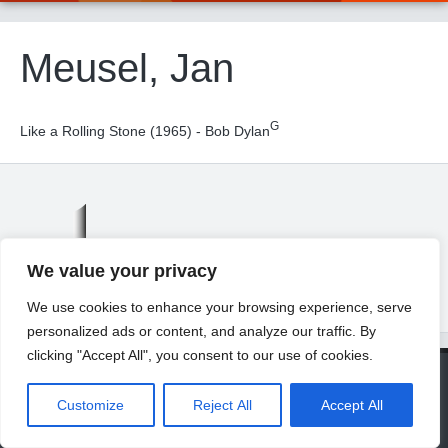
Meusel, Jan
G
Like a Rolling Stone (1965) - Bob Dylan
We value your privacy
We use cookies to enhance your browsing experience, serve
personalized ads or content, and analyze our traffic. By
clicking "Accept All", you consent to our use of cookies.
© 2026 Universität Freiburg
About
Contact
Imprint
Privacy Declaration
Legal Notice
Customize
Reject All
Accept All