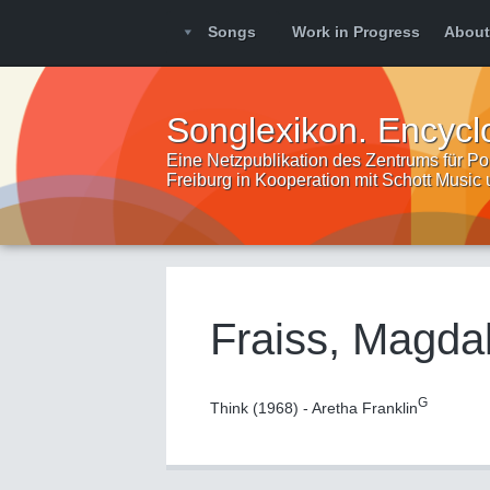
Songs
Work in Progress
About
Songlexikon. Encycl
Eine Netzpublikation des Zentrums für Pop
Freiburg in Kooperation mit Schott Music
Fraiss, Magda
G
Think (1968) - Aretha Franklin