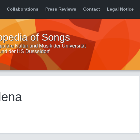
Collaborations
Press Reviews
Contact
Legal Notice
opedia of Songs
uläre Kultur und Musik der Universität
 und der HS Düsseldorf
lena