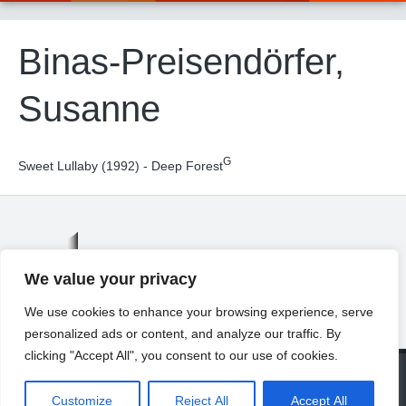
Binas-Preisendörfer,
Susanne
G
Sweet Lullaby (1992) - Deep Forest
We value your privacy
We use cookies to enhance your browsing experience, serve
personalized ads or content, and analyze our traffic. By
clicking "Accept All", you consent to our use of cookies.
© 2026 Universität Freiburg
About
Contact
Imprint
Privacy Declaration
Legal Notice
Customize
Reject All
Accept All