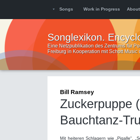
Songs
Work in Progress
About
Songlexikon. Encycl
Eine Netzpublikation des Zentrums für Pop
Freiburg in Kooperation mit Schott Music
Bill Ramsey
Zuckerpuppe (
Bauchtanz-Tr
Mit heiteren Schlagern wie „Pigalle“, „