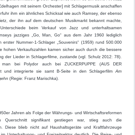
 Edelhagen mit seinem Orchester] mit Schlagermusik anschaffen
fuhr ihm ein ähnliches Schicksal wie auch Ramsey, der ebenso
Gietz, der ihn auf dem deutschen Musikmarkt bekannt machte,
Unterschiede beim Verkauf von Jazz und unterhaltsamen
amseys jazziges „Go, Man, Go“ aus dem Jahr 1960 lediglich
in erster Nummer-1-Schlager „Souvenirs“ (1959) rund 500.000
ie hohen Verkaufszahlen kamen sicher auch durch die bessere
g der Lieder in Schlagerfilme, zustande (vgl. Schulz 2012: 78).
ließ man bei Polydor auch bei ZUCKERPUPPE (AUS DER
und integrierte sie samt B-Seite in den Schlagerfilm
Am
 gehn
(Regie: Franz Marischka).
950er Jahren als Folge der Währungs- und Wirtschaftsreformen
Querschnitt signifikant gestiegen war, stieg auch die
. Diese blieb nicht auf Haushaltsgeräte und Kraftfahrzeuge
m Unterhaltungs- und Freizeitsektor deutlich. Die Reise- und