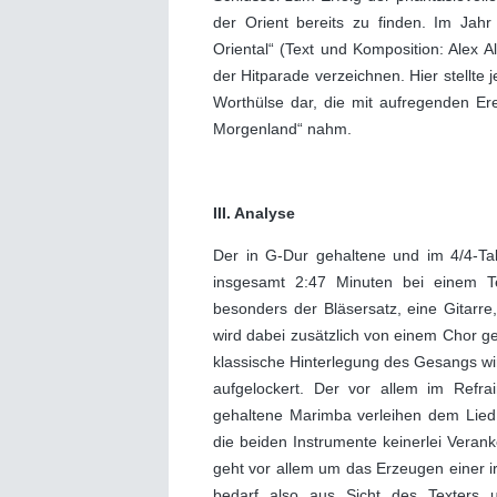
der Orient bereits zu finden. Im Jahr
Oriental“ (Text und Komposition: Alex A
der Hitparade verzeichnen. Hier stellte
Worthülse dar, die mit aufregenden Er
Morgenland“ nahm.
III. Analyse
Der in G-Dur gehaltene und im 4/4-Ta
insgesamt 2:47 Minuten bei einem T
besonders der Bläsersatz, eine Gitarre
wird dabei zusätzlich von einem Chor g
klassische Hinterlegung des Gesangs wi
aufgelockert. Der vor allem im Refra
gehaltene Marimba verleihen dem Lied
die beiden Instrumente keinerlei Verank
geht vor allem um das Erzeugen einer 
bedarf also aus Sicht des Texters 