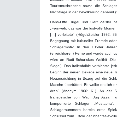
Tourismusbranche sowie die Schlager
Nachfrage in der Bevölkerung genannt (v
Hans-Otto Hügel und Gert Zeisler b
„Fernweh, das war der lustvolle Moment,
[…] verleitete“ (Hügel/Zeisler 1992: 
Begegnung mit kultureller Fremde oder 
Schlagermotiv. In den 1950er Jahren
(erreichbaren) Ferne und wurde auch qua
wäre an Rudi Schurickes Welthit „Die 
Siegel). Das Italienfaible verblasste
Beginn der neuen Dekade eine neue Tra
Neuausrichtung in Bezug auf die Schla
Masche überfüttert. Es wollte endlich e
dran“ (Anonym 1960: 61). An der Spi
französische von Wadi Jurj Azzam u
komponierte Schlager „Mustapha“.
Schlagernummern bereits erste Spiel
Schlüssel zum Erfolg der phantasievolle