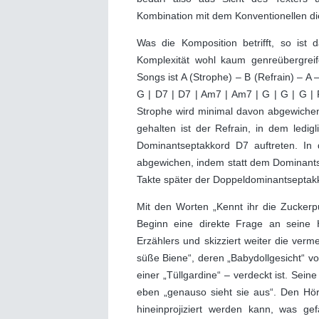
Kombination mit dem Konventionellen dien
Was die Komposition betrifft, so ist 
Komplexität wohl kaum genreübergrei
Songs ist A (Strophe) – B (Refrain) – A 
G | D7 | D7 | Am7 | Am7 | G | G | G | F
Strophe wird minimal davon abgewichen,
gehalten ist der Refrain, in dem led
Dominantseptakkord D7 auftreten. In 
abgewichen, indem statt dem Dominants
Takte später der Doppeldominantseptakko
Mit den Worten „Kennt ihr die Zucker
Beginn eine direkte Frage an seine H
Erzählers und skizziert weiter die verm
süße Biene“, deren „Babydollgesicht“ v
einer „Tüllgardine“ – verdeckt ist. Sein
eben „genauso sieht sie aus“. Den Höre
hineinprojiziert werden kann, was ge