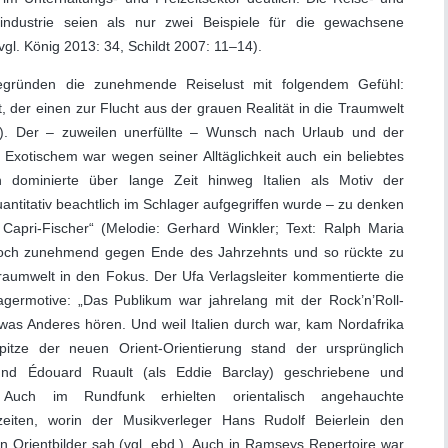
industrie seien als nur zwei Beispiele für die gewachsene
gl. König 2013: 34, Schildt 2007: 11–14).
egründen die zunehmende Reiselust mit folgendem Gefühl:
 der einen zur Flucht aus der grauen Realität in die Traumwelt
85). Der – zuweilen unerfüllte – Wunsch nach Urlaub und der
Exotischem war wegen seiner Alltäglichkeit auch ein beliebtes
 dominierte über lange Zeit hinweg Italien als Motiv der
ntitativ beachtlich im Schlager aufgegriffen wurde – zu denken
Capri-Fischer“ (Melodie: Gerhard Winkler; Text: Ralph Maria
 jedoch zunehmend gegen Ende des Jahrzehnts und so rückte zu
umwelt in den Fokus. Der Ufa Verlagsleiter kommentierte die
germotive: „Das Publikum war jahrelang mit der Rock’n’Roll-
twas Anderes hören. Und weil Italien durch war, kam Nordafrika
tze der neuen Orient-Orientierung stand der ursprünglich
nd Édouard Ruault (als Eddie Barclay) geschriebene und
 Auch im Rundfunk erhielten orientalisch angehauchte
zeiten, worin der Musikverleger Hans Rudolf Beierlein den
n Orientbilder sah (vgl. ebd.). Auch in Ramseys Repertoire war