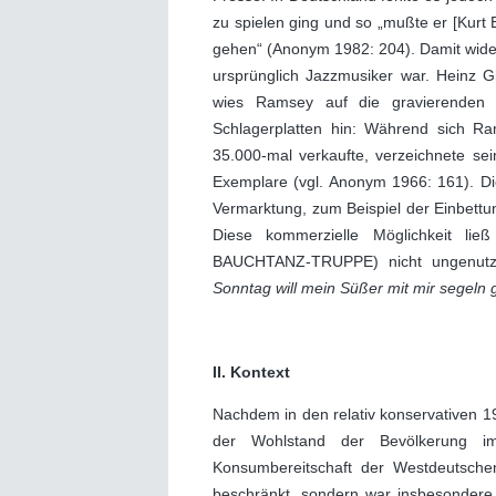
zu spielen ging und so „mußte er [Kurt
gehen“ (Anonym 1982: 204). Damit wider
ursprünglich Jazzmusiker war. Heinz 
wies Ramsey auf die gravierenden 
Schlagerplatten hin: Während sich R
35.000-mal verkaufte, verzeichnete se
Exemplare (vgl. Anonym 1966: 161). D
Vermarktung, zum Beispiel der Einbettun
Diese kommerzielle Möglichkeit 
BAUCHTANZ-TRUPPE) nicht ungenutzt 
Sonntag will mein Süßer mit mir segeln
II. Kontext
Nachdem in den relativ konservativen 1
der Wohlstand der Bevölkerung im 
Konsumbereitschaft der Westdeutschen
beschränkt, sondern war insbesondere i