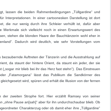
.
eigt, lassen die beiden Rahmenbedingungen „Tüllgardine“ und
r Interpretationen. In einer cartoonesken Darstellung ist dort
et, die nur wenig durch ihre Schleier verhüllt ist, dafür aber
e Merkmale sich vielleicht noch in einen Erwartungswert des
sen, stehen die blonden Haare der Bauchtänzerin wohl eher in
enland“. Dadurch wird deutlich, wie sehr Vorstellungen vom
s bezaubernde Auftreten der Tänzerin und die Ausstrahlung auf
ient, da staunt der hintere Orient, da staunt ein jeder, der sie
 („sogar mir blieb bei ihr das Herz fast stehn“). Das Einstreuen
oder „Fatamorgana“ lässt das Publikum die Sandkörner des
gleichgesetzt wird, spüren und erhält die Illusion von der fernen
 der zweiten Strophe fort. Hier erzählt Ramsey von seiner
hn „ohne Pause an[sah]“ aber für ihn undurchschaubar blieb. Ob
ugeordneter Charakterzug oder ob damit eher ihre „Tüllgardine“