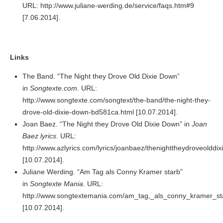
URL: http://www.juliane-werding.de/service/faqs.htm#9
[7.06.2014].
Links
The Band. “The Night they Drove Old Dixie Down”
in
Songtexte.com
. URL:
http://www.songtexte.com/songtext/the-band/the-night-they-
drove-old-dixie-down-bd581ca.html [10.07.2014].
Joan Baez. “The Night they Drove Old Dixie Down” in
Joan
Baez lyrics
. URL:
http://www.azlyrics.com/lyrics/joanbaez/thenighttheydroveolddi
[10.07.2014].
Juliane Werding. “Am Tag als Conny Kramer starb”
in
Songtexte Mania
. URL:
http://www.songtextemania.com/am_tag,_als_conny_kramer_sta
[10.07.2014].