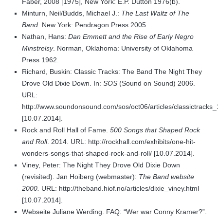
Faber, 2008 [1975], New York: E.P. Dutton 1976(b).
Minturn, Neil/Budds, Michael J.:
The Last Waltz of The
Band
. New York: Pendragon Press 2005.
Nathan, Hans:
Dan Emmett and the Rise of Early Negro
Minstrelsy
. Norman, Oklahoma: University of Oklahoma
Press 1962.
Richard, Buskin: Classic Tracks: The Band The Night They
Drove Old Dixie Down. In:
SOS
(Sound on Sound) 2006.
URL:
http://www.soundonsound.com/sos/oct06/articles/classictracks
[10.07.2014].
Rock and Roll Hall of Fame.
500 Songs that Shaped Rock
and Roll
. 2014. URL: http://rockhall.com/exhibits/one-hit-
wonders-songs-that-shaped-rock-and-roll/ [10.07.2014].
Viney, Peter: The Night They Drove Old Dixie Down
(revisited). Jan Hoiberg (webmaster):
The Band website
2000.
URL: http://theband.hiof.no/articles/dixie_viney.html
[10.07.2014].
Webseite Juliane Werding. FAQ: “Wer war Conny Kramer?”.