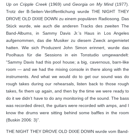
Up on Cripple Creek
(1969) und
Georgia on My Mind
(1977).
Trotz der B-Seiten-Veröffentlichung wurde THE NIGHT THEY
DROVE OLD DIXIE DOWN zu einem populären Radiosong. Das
Stück wurde, wie auch die anderen Tracks des zweiten The
Band-Albums, in Sammy Davis Jr.’s Haus in Los Angeles
aufgenommen, das die Musiker zu diesem Zweck angemietet
hatten. Wie sich Produzent John Simon erinnert, wurde das
Poolhaus für die Sessions in ein Tonstudio umgewandelt:
“Sammy Davis had this pool house; a big, cavernous, barn-like
room — and we had the mixing console in there along with the
instruments. And what we would do to get our sound was do
rough takes during our rehearsals, listen back to those rough
takes, fix them up again, and then by the time we were ready to
do it we didn’t have to do any monitoring of the sound. The bass
was recorded direct, the guitars were recorded with amps, and I
know the drums were sitting behind some baffles in the room
(Buskin 2006: 3)”.
THE NIGHT THEY DROVE OLD DIXIE DOWN wurde vom Band-