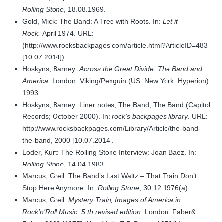
Rolling Stone
, 18.08.1969.
Gold, Mick: The Band: A Tree with Roots. In:
Let it
Rock.
April 1974. URL:
(http://www.rocksbackpages.com/article.html?ArticleID=483
[10.07.2014]).
Hoskyns, Barney:
Across the Great Divide: The Band and
America
. London: Viking/Penguin (US: New York: Hyperion)
1993.
Hoskyns, Barney: Liner notes, The Band, The Band (Capitol
Records; October 2000). In:
rock’s backpages library
. URL:
http://www.rocksbackpages.com/Library/Article/the-band-
the-band, 2000 [10.07.2014].
Loder, Kurt: The Rolling Stone Interview: Joan Baez. In:
Rolling Stone
, 14.04.1983.
Marcus, Greil: The Band’s Last Waltz – That Train Don’t
Stop Here Anymore. In:
Rolling Stone
, 30.12.1976(a).
Marcus, Greil:
Mystery Train, Images of America in
Rock’n’Roll Music. 5.th revised edition
. London: Faber&