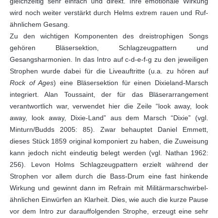
gleichzeitig sehr einfach und direkt. Ihre emotionale Wirkung
wird noch weiter verstärkt durch Helms extrem rauen und Ruf-
ähnlichem Gesang.
Zu den wichtigen Komponenten des dreistrophigen Songs
gehören Bläsersektion, Schlagzeugpattern und
Gesangsharmonien. In das Intro auf c-d-e-f-g zu den jeweiligen
Strophen wurde dabei für die Liveauftritte (u.a. zu hören auf
Rock of Ages
) eine Bläsersektion für einen Dixieland-Marsch
integriert. Alan Toussaint, der für das Bläserarrangement
verantwortlich war, verwendet hier die Zeile “look away, look
away, look away, Dixie-Land” aus dem Marsch “Dixie” (vgl.
Minturn/Budds 2005: 85). Zwar behauptet Daniel Emmett,
dieses Stück 1859 original komponiert zu haben, die Zuweisung
kann jedoch nicht eindeutig belegt werden (vgl. Nathan 1962:
256). Levon Holms Schlagzeugpattern erzielt während der
Strophen vor allem durch die Bass-Drum eine fast hinkende
Wirkung und gewinnt dann im Refrain mit Militärmarschwirbel-
ähnlichen Einwürfen an Klarheit. Dies, wie auch die kurze Pause
vor dem Intro zur darauffolgenden Strophe, erzeugt eine sehr