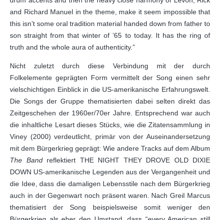
drum accents and then the heavy close harmony of Levon, Rick
and Richard Manuel in the theme, make it seem impossible that
this isn’t some oral tradition material handed down from father to
son straight from that winter of ’65 to today. It has the ring of
truth and the whole aura of authenticity.”
Nicht zuletzt durch diese Verbindung mit der durch
Folkelemente geprägten Form vermittelt der Song einen sehr
vielschichtigen Einblick in die US-amerikanische Erfahrungswelt.
Die Songs der Gruppe thematisierten dabei selten direkt das
Zeitgeschehen der 1960er/70er Jahre. Entsprechend war auch
die inhaltliche Lesart dieses Stücks, wie die Zitatensammlung in
Viney (2000) verdeutlicht, primär von der Auseinandersetzung
mit dem Bürgerkrieg geprägt: Wie andere Tracks auf dem Album
The Band
reflektiert THE NIGHT THEY DROVE OLD DIXIE
DOWN US-amerikanische Legenden aus der Vergangenheit und
die Idee, dass die damaligen Lebensstile nach dem Bürgerkrieg
auch in der Gegenwart noch präsent waren. Nach Greil Marcus
thematisiert der Song beispielsweise somit weniger den
Bürgerkrieg als eher den Umstand, dass “every American still