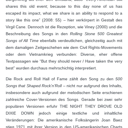
shares this old event; because to this day none of us has
escaped its impact, what we share is an ability to respond to a
story like this one” (2008: 55) – hier verkörpert in Gestalt des
Virgil Cane. Dennoch ist die Rezeption, wie Viney (2000) und die
Beschreibung des Songs in den
Rolling Stone 500 Greatest
Songs of All Time
ebenfalls verdeutlichen, gleichzeitig auch mit
dem damaligen Zeitgeschehen wie dem Civil Rights-Movements
oder dem Vietnamkrieg verbunden: Diverse, eher offene
Textpassagen wie “But they should never / Have taken the very
best” wurden durchaus mehrschichtig interpretiert.
Die Rock and Roll Hall of Fame zählt den Song zu den
500
Songs that Shaped Rock’n’Roll
‒ nicht nur aufgrund des Inhalts,
insbesondere auch aufgrund der melodischen Seite erschienen
zahlreiche Cover-Versionen des Songs. Gerade bei zwei sehr
populären Versionen erfuhr THE NIGHT THEY DROVE OLD
DIXIE DOWN jedoch einige textliche und inhaltliche
Veränderungen: Die amerikanische Folksängerin Joan Baez
stieg 1971 mit ihrer Version in den US-amerikanischen Charts