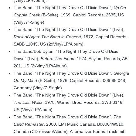
(Vinyl/LP/Album).
The Band. “The Night They Drove Old Dixie Down”,
Up On
Cripple Creek
(B-Seite), 1969, Capitol Records, 2635, US
(Vinyl/7”-Single).
The Band. “The Night They Drove Old Dixie Down” (Live),
Rock of Ages: The Band in Concert
, 1972, Capitol Records,
SABB 11045, US (2xVinyl/LP/Album).
The Band/Bob Dylan. “The Night They Drove Old Dixie
Down” (Live),
Before The Flood
, 1974, Asylum Records, AB
201, US (2xVinyl/LP/Album).
The Band. “The Night They Drove Old Dixie Down”,
Georgia
On My Mind
(B-Seite), 1976, Capitol Records, 006-85 048,
Germany (Vinyl/7-Single).
The Band. “The Night They Drove Old Dixie Down” (Live),
The Last Waltz
, 1978, Warner Bros. Records, 3WB-3146,
US (Vinyl/LP/Album).
The Band. “The Night They Drove Old Dixie Down”,
The
Band Remaster
, 2000, EMI Music Canada, B00004W510,
Canada (CD reissue/Album). Alternativer Bonus-Track mit