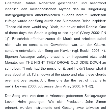
Gitarristen Robbie Robertson geschrieben und beschwört
inhaltlich den melancholischen Mythos des im Bürgerkrieg
untergegangenen amerikanischen Südens herauf. Robertson
zufolge wurde der Song durch eine Südstaaten-Reise inspiriert:
“These old men would say, ‘Yeah, but never mind Robbie. One
of these days the South is going to rise again’ (Viney 2000: FN
1)”. Er schrieb offenbar zuerst die Musik und arbeitete dabei
nicht, wie es sonst seine Gewohnheit war, an der Gitarre,
sondern entwickelte den Song am Klavier (vgl. Buskin 2006: 4).
Eigenen Aussagen zufolge brauchte er insgesamt etwa acht
Monate, um THE NIGHT THEY DROVE OLD DIXIE DOWN zu
schreiben: “I only had the music for it, and I didn’t know what it
was about at all. I’d sit down at the piano and play these chords
over and over again. And then one day the rest of it came to
me” (Hoskyns 2000; vgl. ausserdem Viney 2000: FN 42).
Der Song wird von dem in Arkansas geborenen Schlagzeuger
Levon Helm gesungen. Wie sich Produzent John Simon
erinnert, wurden Instrumente und Gesang zwar teilweise auf