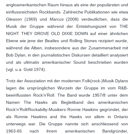
angloamerikanischen Raum hinaus als eine der populärsten und
einflussreichsten Rockbands. Zahlreiche Publikationen wie etwa
Gleason
(1969) und
Marcus
(2008) verdeutlichen, dass die
Musik der Gruppe während der Entstehungszeit von THE
NIGHT THEY DROVE OLD DIXIE DOWN auf einer ähnlichen
Ebene wie jene der Beatles und Rolling Stones rezipiert wurde,
während die Alben, insbesondere aus der Zusammenarbeit mit
Bob Dylan, in den journalistischen Diskursen detailliert analysiert
und als ultimativ amerikanischer Sound beschrieben wurden
(vgl. u.a. Gold 1974).
Trotz der Assoziation mit der modernen Folk(rock-)Musik Dylans
lagen die ursprünglichen Wurzeln der Gruppe im vom R&B-
beeinflussten Rock’n’Roll. The Band wurde 1957/8 unter dem
Namen The Hawks als Begleitband des amerikanischen
Rock’n’Roll/Rockabilly-Musikers Ronnie Hawkins gegründet, der
als Ronnie Hawkins and the Hawks vor allem in Ontario
unterwegs war. Die Gruppe nannte sich anschliessend von
1963-65 nach ihrem amerikanischen Bandgründer,