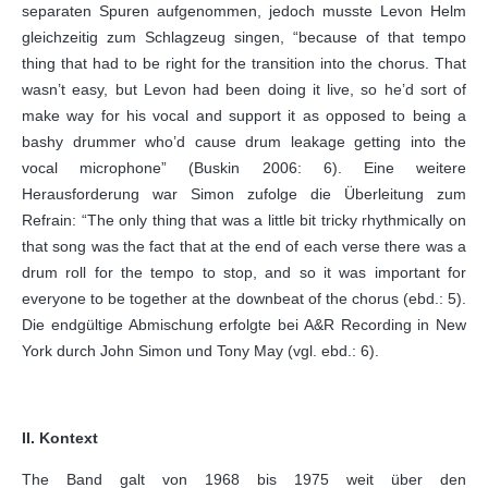
separaten Spuren aufgenommen, jedoch musste Levon Helm
gleichzeitig zum Schlagzeug singen, “because of that tempo
thing that had to be right for the transition into the chorus. That
wasn’t easy, but Levon had been doing it live, so he’d sort of
make way for his vocal and support it as opposed to being a
bashy drummer who’d cause drum leakage getting into the
vocal microphone” (Buskin 2006: 6). Eine weitere
Herausforderung war Simon zufolge die Überleitung zum
Refrain: “The only thing that was a little bit tricky rhythmically on
that song was the fact that at the end of each verse there was a
drum roll for the tempo to stop, and so it was important for
everyone to be together at the downbeat of the chorus (ebd.: 5).
Die endgültige Abmischung erfolgte bei A&R Recording in New
York durch John Simon und Tony May (vgl. ebd.: 6).
II. Kontext
The Band galt von 1968 bis 1975 weit über den