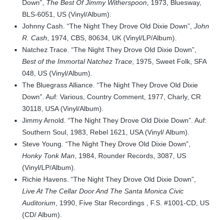
Down”,
The Best Of Jimmy Witherspoon
, 1973, Bluesway,
BLS-6051, US (Vinyl/Album).
Johnny Cash. “The Night They Drove Old Dixie Down”,
John
R. Cash
, 1974, CBS, 80634, UK (Vinyl/LP/Album).
Natchez Trace. “The Night They Drove Old Dixie Down”,
Best of the Immortal Natchez Trace
, 1975, Sweet Folk, SFA
048, US (Vinyl/Album).
The Bluegrass Alliance. “The Night They Drove Old Dixie
Down”. Auf: Various, Country Comment, 1977, Charly, CR
30118, USA (Vinyl/Album).
Jimmy Arnold. “The Night They Drove Old Dixie Down”. Auf:
Southern Soul, 1983, Rebel 1621, USA (Vinyl/ Album).
Steve Young. “The Night They Drove Old Dixie Down”,
Honky Tonk Man
, 1984, Rounder Records, 3087, US
(Vinyl/LP/Album).
Richie Havens. “The Night They Drove Old Dixie Down”,
Live At The Cellar Door And The Santa Monica Civic
Auditorium
, 1990, Five Star Recordings , F.S. #1001-CD, US
(CD/ Album).