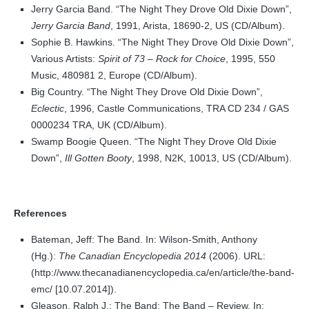
Jerry Garcia Band. “The Night They Drove Old Dixie Down”,
Jerry Garcia Band
, 1991, Arista, 18690-2, US (CD/Album).
Sophie B. Hawkins. “The Night They Drove Old Dixie Down”,
Various Artists:
Spirit of 73 – Rock for Choice
, 1995, 550
Music, 480981 2, Europe (CD/Album).
Big Country. “The Night They Drove Old Dixie Down”,
Eclectic
, 1996, Castle Communications, TRA CD 234 / GAS
0000234 TRA, UK (CD/Album).
Swamp Boogie Queen. “The Night They Drove Old Dixie
Down”,
Ill Gotten Booty
, 1998, N2K, 10013, US (CD/Album).
References
Bateman, Jeff: The Band. In: Wilson-Smith, Anthony
(Hg.):
The Canadian Encyclopedia 2014
(2006). URL:
(http://www.thecanadianencyclopedia.ca/en/article/the-band-
emc/ [10.07.2014]).
Gleason, Ralph J.: The Band: The Band – Review. In: