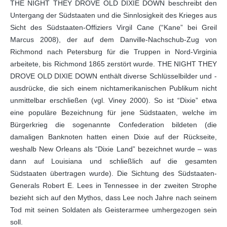
THE NIGHT THEY DROVE OLD DIXIE DOWN beschreibt den
Untergang der Südstaaten und die Sinnlosigkeit des Krieges aus
Sicht des Südstaaten-Offiziers Virgil Cane (“Kane” bei Greil
Marcus 2008), der auf dem Danville-Nachschub-Zug von
Richmond nach Petersburg für die Truppen in Nord-Virginia
arbeitete, bis Richmond 1865 zerstört wurde. THE NIGHT THEY
DROVE OLD DIXIE DOWN enthält diverse Schlüsselbilder und -
ausdrücke, die sich einem nichtamerikanischen Publikum nicht
unmittelbar erschließen (vgl. Viney 2000). So ist “Dixie” etwa
eine populäre Bezeichnung für jene Südstaaten, welche im
Bürgerkrieg die sogenannte Confederation bildeten (die
damaligen Banknoten hatten einen Dixie auf der Rückseite,
weshalb New Orleans als “Dixie Land” bezeichnet wurde – was
dann auf Louisiana und schließlich auf die gesamten
Südstaaten übertragen wurde). Die Sichtung des Südstaaten-
Generals Robert E. Lees in Tennessee in der zweiten Strophe
bezieht sich auf den Mythos, dass Lee noch Jahre nach seinem
Tod mit seinen Soldaten als Geisterarmee umhergezogen sein
soll.