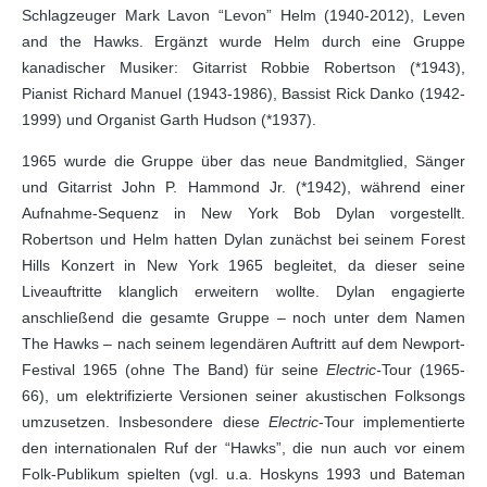
Schlagzeuger Mark Lavon “Levon” Helm (1940-2012), Leven
and the Hawks. Ergänzt wurde Helm durch eine Gruppe
kanadischer Musiker: Gitarrist Robbie Robertson (*1943),
Pianist Richard Manuel (1943-1986), Bassist Rick Danko (1942-
1999) und Organist Garth Hudson (*1937).
1965 wurde die Gruppe über das neue Bandmitglied, Sänger
und Gitarrist John P. Hammond Jr. (*1942), während einer
Aufnahme-Sequenz in New York Bob Dylan vorgestellt.
Robertson und Helm hatten Dylan zunächst bei seinem Forest
Hills Konzert in New York 1965 begleitet, da dieser seine
Liveauftritte klanglich erweitern wollte. Dylan engagierte
anschließend die gesamte Gruppe – noch unter dem Namen
The Hawks – nach seinem legendären Auftritt auf dem Newport-
Festival 1965 (ohne The Band) für seine
Electric-
Tour (1965-
66), um elektrifizierte Versionen seiner akustischen Folksongs
umzusetzen. Insbesondere diese
Electric
-Tour implementierte
den internationalen Ruf der “Hawks”, die nun auch vor einem
Folk-Publikum spielten (vgl. u.a. Hoskyns 1993 und Bateman