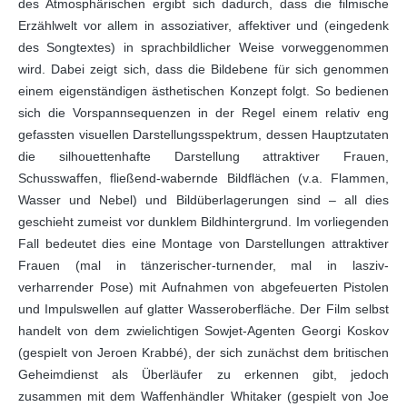
des Atmosphärischen ergibt sich dadurch, dass die filmische
Erzählwelt vor allem in assoziativer, affektiver und (eingedenk
des Songtextes) in sprachbildlicher Weise vorweggenommen
wird. Dabei zeigt sich, dass die Bildebene für sich genommen
einem eigenständigen ästhetischen Konzept folgt. So bedienen
sich die Vorspannsequenzen in der Regel einem relativ eng
gefassten visuellen Darstellungsspektrum, dessen Hauptzutaten
die silhouettenhafte Darstellung attraktiver Frauen,
Schusswaffen, fließend-wabernde Bildflächen (v.a. Flammen,
Wasser und Nebel) und Bildüberlagerungen sind – all dies
geschieht zumeist vor dunklem Bildhintergrund. Im vorliegenden
Fall bedeutet dies eine Montage von Darstellungen attraktiver
Frauen (mal in tänzerischer-turnender, mal in lasziv-
verharrender Pose) mit Aufnahmen von abgefeuerten Pistolen
und Impulswellen auf glatter Wasseroberfläche. Der Film selbst
handelt von dem zwielichtigen Sowjet-Agenten Georgi Koskov
(gespielt von Jeroen Krabbé), der sich zunächst dem britischen
Geheimdienst als Überläufer zu erkennen gibt, jedoch
zusammen mit dem Waffenhändler Whitaker (gespielt von Joe