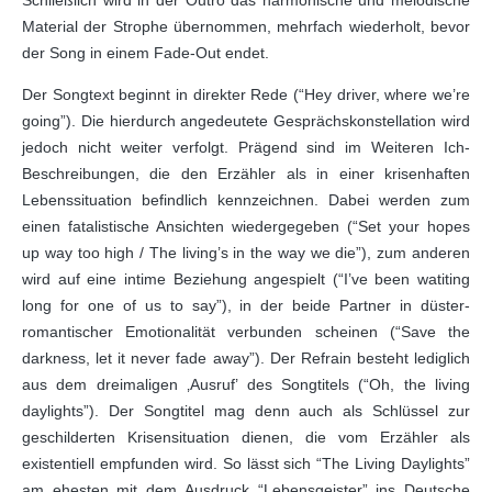
Schließlich wird in der Outro das harmonische und melodische
Material der Strophe übernommen, mehrfach wiederholt, bevor
der Song in einem Fade-Out endet.
Der Songtext beginnt in direkter Rede (“Hey driver, where we’re
going”). Die hierdurch angedeutete Gesprächskonstellation wird
jedoch nicht weiter verfolgt. Prägend sind im Weiteren Ich-
Beschreibungen, die den Erzähler als in einer krisenhaften
Lebenssituation befindlich kennzeichnen. Dabei werden zum
einen fatalistische Ansichten wiedergegeben (“Set your hopes
up way too high / The living’s in the way we die”), zum anderen
wird auf eine intime Beziehung angespielt (“I’ve been watiting
long for one of us to say”), in der beide Partner in düster-
romantischer Emotionalität verbunden scheinen (“Save the
darkness, let it never fade away”). Der Refrain besteht lediglich
aus dem dreimaligen ‚Ausruf’ des Songtitels (“Oh, the living
daylights”). Der Songtitel mag denn auch als Schlüssel zur
geschilderten Krisensituation dienen, die vom Erzähler als
existentiell empfunden wird. So lässt sich “The Living Daylights”
am ehesten mit dem Ausdruck “Lebensgeister” ins Deutsche