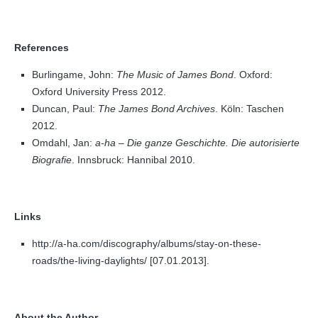
References
Burlingame, John:
The Music of James Bond
. Oxford:
Oxford University Press 2012.
Duncan, Paul:
The James Bond Archives
. Köln: Taschen
2012.
Omdahl, Jan:
a-ha – Die ganze Geschichte. Die autorisierte
Biografie
. Innsbruck: Hannibal 2010.
Links
http://a-ha.com/discography/albums/stay-on-these-
roads/the-living-daylights/ [07.01.2013].
About the Author