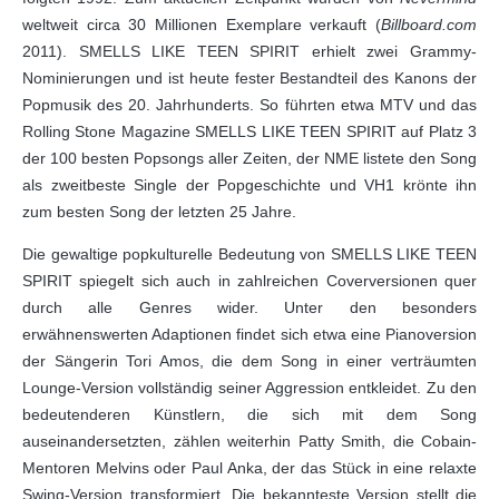
weltweit circa 30 Millionen Exemplare verkauft (
Billboard.com
2011). SMELLS LIKE TEEN SPIRIT erhielt zwei Grammy-
Nominierungen und ist heute fester Bestandteil des Kanons der
Popmusik des 20. Jahrhunderts. So führten etwa MTV und das
Rolling Stone Magazine SMELLS LIKE TEEN SPIRIT auf Platz 3
der 100 besten Popsongs aller Zeiten, der NME listete den Song
als zweitbeste Single der Popgeschichte und VH1 krönte ihn
zum besten Song der letzten 25 Jahre.
Die gewaltige popkulturelle Bedeutung von SMELLS LIKE TEEN
SPIRIT spiegelt sich auch in zahlreichen Coverversionen quer
durch alle Genres wider. Unter den besonders
erwähnenswerten Adaptionen findet sich etwa eine Pianoversion
der Sängerin Tori Amos, die dem Song in einer verträumten
Lounge-Version vollständig seiner Aggression entkleidet. Zu den
bedeutenderen Künstlern, die sich mit dem Song
auseinandersetzten, zählen weiterhin Patty Smith, die Cobain-
Mentoren Melvins oder Paul Anka, der das Stück in eine relaxte
Swing-Version transformiert. Die bekannteste Version stellt die