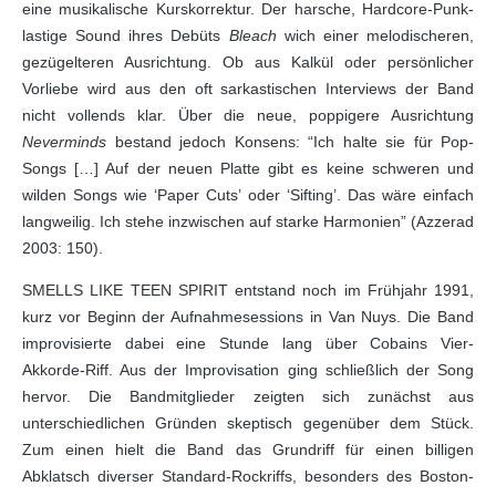
eine musikalische Kurskorrektur. Der harsche, Hardcore-Punk-
lastige Sound ihres Debüts
Bleach
wich einer melodischeren,
gezügelteren Ausrichtung. Ob aus Kalkül oder persönlicher
Vorliebe wird aus den oft sarkastischen Interviews der Band
nicht vollends klar. Über die neue, poppigere Ausrichtung
Neverminds
bestand jedoch Konsens: “Ich halte sie für Pop-
Songs […] Auf der neuen Platte gibt es keine schweren und
wilden Songs wie ‘Paper Cuts’ oder ‘Sifting’. Das wäre einfach
langweilig. Ich stehe inzwischen auf starke Harmonien” (Azzerad
2003: 150).
SMELLS LIKE TEEN SPIRIT entstand noch im Frühjahr 1991,
kurz vor Beginn der Aufnahmesessions in Van Nuys. Die Band
improvisierte dabei eine Stunde lang über Cobains Vier-
Akkorde-Riff. Aus der Improvisation ging schließlich der Song
hervor. Die Bandmitglieder zeigten sich zunächst aus
unterschiedlichen Gründen skeptisch gegenüber dem Stück.
Zum einen hielt die Band das Grundriff für einen billigen
Abklatsch diverser Standard-Rockriffs, besonders des Boston-