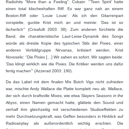
Radiohits “More than a Feeling”. Cobain: “‘Teen Spirit’ hatte
einen total klischeehaften Riff. Es war ganz nah an einem
Boston-Riff oder ‘Louie Louie’. Als ich den Gitarrenpart
vorspielte, guckte Krist mich an und meinte: ‘Das ist so
lächerlich'” (Crisafulli 2003: 38). Zum anderen fürchtete die
Band, die charakteristische Laut-Leise-Dynamik des Songs
würde als dreiste Kopie des typischen Stils der Pixies, einer
anderen Vorbildgruppe Nirvanas, kritisiert werden. Krist
Novoselic: “Die Pixies […] Wir sahen es sofort. Wir sagten beide:
‘Das klingt wirklich wie die Pixies. Die Kritiker werden uns dafür
fertig machen'” (Azzerad 2003: 190).
Da das Label mit dem finalen Mix Butch Vigs nicht zufrieden
war, mischte Andy Wallace die Platte komplett neu ab. Wallace,
der sich durch kraftvolle Mixes, wie etwa Slayers
Seasons in the
Abyss
, einen Namen gemacht hatte, glättete den Sound und
verhalf ihm gleichzeitig mit verschiedenen Studioeffekten zu
mehr Durchsetzungskraft, was Geffen besonders in Hinblick auf
Radioairplay als außerordentlich wichtig erschien. Die