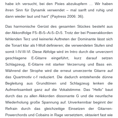
habe ich versucht, bei den Pixies abzukupfern … Wir haben
ihren Sinn für Dynamik verwendet – mal sanft und ruhig und
dann wieder laut und hart” (Paytress 2006: 36).
Das harmonische Gerüst des gesamten Stückes besteht aus
der Akkordfolge F5–B♭5–A♭5–D♭5. Trotz der bei Powerakkorden
fehlenden Terz und keinerlei Auftreten der Dominante lässt sich
die Tonart klar als f-Moll definieren; die verwendeten Stufen sind
somit I-IV-III-VI. Diese Abfolge wird im Intro durch die unverzerrt
geschlagene E-Gitarre eingeführt, kurz darauf setzen
Schlagzeug, E-Gitarre mit starker Verzerrung und Bass ein.
Während der Strophe wird die erneut unverzerrte Gitarre auf
das Quartmotiv c-f reduziert. Die dadurch entstehende dünne
Begleitung aus Grundtönen und Schlagzeug lenken die
Aufmerksamkeit ganz auf die Vokalstimme. Das “Hello” baut
durch das zu allen Akkorden dissonante G und die neunfache
Wiederholung große Spannung auf. Unverkennbar beginnt der
Refrain durch das gleichzeitige Einsetzen der Gitarren-
Powerchords und Cobains in Rage versetztem, oktaviert fast wie