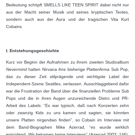
Bedeutung schöpft SMELLS LIKE TEEN SPIRIT dabei nicht nur
aus der Macht seiner Musik und seines kryptischen Textes,
sondern auch aus der Aura und der tragischen Vita Kurt
Cobains.
I. Entstehungsgeschichte
Kurz vor Beginn der Aufnahmen zu ihrem zweiten Studioalbum
Nevermind
hatten Nirvana ihre bisherige Plattenfirma Sub Pop,
das zu dieser Zeit stilprägende und wichtigste Label der
Independent-Szene Seattles, verlassen. Ausschlaggebend dafür
war die Frustration der Band über die finanziellen Probleme Sub
Pops und die in ihren Augen unzureichende Distro und PR-
Arbeit des Labels: “Es war typisch, daß nach Konzerten zehn
oder zwanzig Kids zu uns kamen und sagten, sie könnten
unsere Platten nirgendwo finden”, so Cobain im Interview mit
dem Band-Biographen Mike Azerrad, “es wurde wirklich
ermüdend. Wir bekamen keine Interviews” (Azerrad 2003: 146).