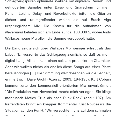
Schlagzeugspuren optimierte Wallace mit digitalem Reverb und
getriggerten Samples unter Bass- und Snaredrum für mehr
Punch. Leichte Delay- und Reverbeffekte ließen die Gitarren
dichter und raumgreifender wirken als auf Butch Vigs
ursprünglichem Mix. Die Kosten für die Aufnahmen von
Nevermind
beliefen sich am Ende auf ca. 130.000 $, wobei Andy
Wallaces neuer Mix allein die Summe verdoppelt hatte.
Die Band zeigte sich über Wallaces Mix weniger erfreut als das
Label: “Er verzerrte das Schlagzeug ziemlich, so daß es mehr
digital klang. Alles bekam einen seltsam produzierten Charakter.
Aber wir wollten nichts als endlich diese Songs auf einer Platte
herausbringen […] Die Stimmung war: ‘Beenden wir die Sache'”,
erinnert sich Dave Grohl (Azerrad 2003: 194-195). Kurt Cobain
kommentierte den kommerziell orientierten Mix unverblümter:
“Die Produktion von Nevermind macht mich verlegen. Sie klingt
mehr nach Mötley Crue als nach Punk Rock” (ebd.: 197). Am
treffendsten bringt ein knapper Kommentar Krist Novoselics die
Situation auf den Punkt: “Wir versuchten, uns auf dem schmalen