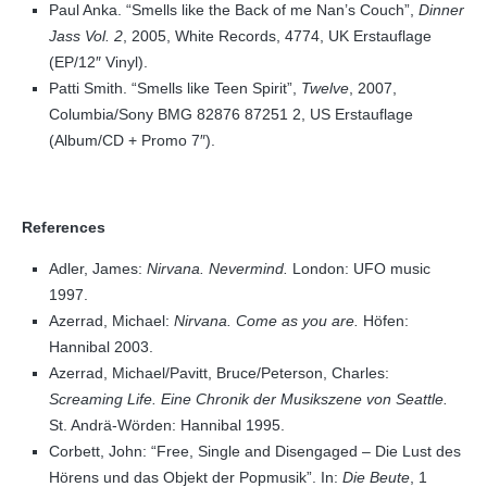
Paul Anka. “Smells like the Back of me Nan’s Couch”,
Dinner
Jass Vol. 2
, 2005, White Records, 4774, UK Erstauflage
(EP/12″ Vinyl).
Patti Smith. “Smells like Teen Spirit”,
Twelve
, 2007,
Columbia/Sony BMG 82876 87251 2, US Erstauflage
(Album/CD + Promo 7″).
References
Adler, James:
Nirvana. Nevermind.
London: UFO music
1997.
Azerrad, Michael:
Nirvana. Come as you are.
Höfen:
Hannibal 2003.
Azerrad, Michael/Pavitt, Bruce/Peterson, Charles:
Screaming Life. Eine Chronik der Musikszene von Seattle.
St. Andrä-Wörden: Hannibal 1995.
Corbett, John: “Free, Single and Disengaged – Die Lust des
Hörens und das Objekt der Popmusik”. In:
Die Beute
, 1