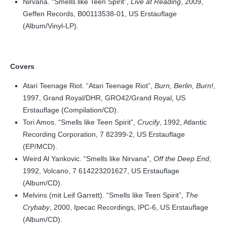
Nirvana. “Smells like Teen Spirit”,
Live at Reading
, 2009,
Geffen Records, B00113538-01, US Erstauflage
(Album/Vinyl-LP).
Covers
Atari Teenage Riot. “Atari Teenage Riot”,
Burn, Berlin, Burn!
,
1997, Grand Royal/DHR, GRO42/Grand Royal, US
Erstauflage (Compilation/CD).
Tori Amos. “Smells like Teen Spirit”,
Crucify
, 1992, Atlantic
Recording Corporation, 7 82399-2, US Erstauflage
(EP/MCD).
Weird Al Yankovic. “Smells like Nirvana”,
Off the Deep End
,
1992, Volcano, 7 614223201627, US Erstauflage
(Album/CD).
Melvins (mit Leif Garrett). “Smells like Teen Spirit”,
The
Crybaby
, 2000, Ipecac Recordings, IPC-6, US Erstauflage
(Album/CD).