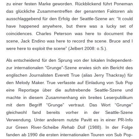
zu einer festen Marke geworden. Rückblickend führt Poneman
das glückliche Zusammentreffen der genannten Faktoren als
ausschlaggebend für den Erfolg der Seattle-Szene an: “It could
have happened anywhere, but there was a lucky set of
coincidences. Charles Peterson was here to document the
scene, Jack Endino was here to record the scene. Bruce and I
were here to exploit the scene” (Jelbert 2008: o.S.).
Als entscheidend für den Sprung von der lokalen Independent-
zur internationalen “Grunge”-Szene erwies sich ein Bericht des
englischen Journalisten Everett True (alias Jerry Thackray) für
den Melody Maker. True verfasste auf Einladung von Sub Pop
eine Reportage über die aufstrebende Seattle-Szene und
machte in diesem Zusammenhang ein breites Leserpublikum
mit dem Begriff “Grunge” vertraut. Das Wort “Grunge”
gleichwohl fand bereits vorher in der Seattle-Szene
Verwendung. Unter anderem nutzte Pavitt es in einer PR-Info
zur Green River-Scheibe
Rehab Doll
(1988). In der Folge
fanden ab 1990 die ersten internationalen Touren von Sub Pop-