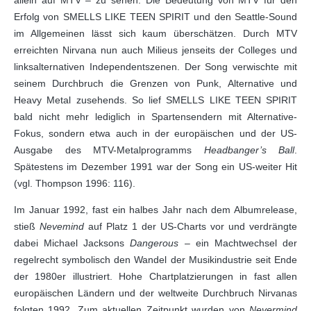
allein auf MTV – zu sehen. Die Bedeutung von MTV für den
Erfolg von SMELLS LIKE TEEN SPIRIT und den Seattle-Sound
im Allgemeinen lässt sich kaum überschätzen. Durch MTV
erreichten Nirvana nun auch Milieus jenseits der Colleges und
linksalternativen Independentszenen. Der Song verwischte mit
seinem Durchbruch die Grenzen von Punk, Alternative und
Heavy Metal zusehends. So lief SMELLS LIKE TEEN SPIRIT
bald nicht mehr lediglich in Spartensendern mit Alternative-
Fokus, sondern etwa auch in der europäischen und der US-
Ausgabe des MTV-Metalprogramms
Headbanger’s Ball
.
Spätestens im Dezember 1991 war der Song ein US-weiter Hit
(vgl. Thompson 1996: 116).
Im Januar 1992, fast ein halbes Jahr nach dem Albumrelease,
stieß
Nevemind
auf Platz 1 der US-Charts vor und verdrängte
dabei Michael Jacksons
Dangerous
– ein Machtwechsel der
regelrecht symbolisch den Wandel der Musikindustrie seit Ende
der 1980er illustriert. Hohe Chartplatzierungen in fast allen
europäischen Ländern und der weltweite Durchbruch Nirvanas
folgten 1992. Zum aktuellen Zeitpunkt wurden von
Nevermind