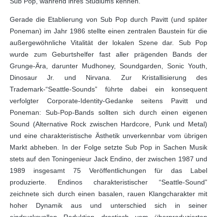
Sub Pop, während ihres Studiums kennen.
Gerade die Etablierung von Sub Pop durch Pavitt (und später
Poneman) im Jahr 1986 stellte einen zentralen Baustein für die
außergewöhnliche Vitalität der lokalen Szene dar. Sub Pop
wurde zum Geburtshelfer fast aller prägenden Bands der
Grunge-Ära, darunter Mudhoney, Soundgarden, Sonic Youth,
Dinosaur Jr. und Nirvana. Zur Kristallisierung des
Trademark-“Seattle-Sounds” führte dabei ein konsequent
verfolgter Corporate-Identity-Gedanke seitens Pavitt und
Poneman: Sub-Pop-Bands sollten sich durch einen eigenen
Sound (Alternative Rock zwischen Hardcore, Punk und Metal)
und eine charakteristische Ästhetik unverkennbar vom übrigen
Markt abheben. In der Folge setzte Sub Pop in Sachen Musik
stets auf den Toningenieur Jack Endino, der zwischen 1987 und
1989 insgesamt 75 Veröffentlichungen für das Label
produzierte. Endinos charakteristischer “Seattle-Sound”
zeichnete sich durch einen basalen, rauen Klangcharakter mit
hoher Dynamik aus und unterschied sich in seiner