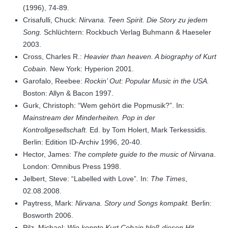
(1996), 74-89.
Crisafulli, Chuck:
Nirvana. Teen Spirit. Die Story zu jedem
Song.
Schlüchtern: Rockbuch Verlag Buhmann & Haeseler
2003.
Cross, Charles R.:
Heavier than heaven. A biography of Kurt
Cobain.
New York: Hyperion 2001.
Garofalo, Reebee:
Rockin’ Out: Popular Music in the USA.
Boston: Allyn & Bacon 1997.
Gurk, Christoph: “Wem gehört die Popmusik?”. In:
Mainstream der Minderheiten. Pop in der
Kontrollgesellschaft.
Ed. by Tom Holert, Mark Terkessidis.
Berlin: Edition ID-Archiv 1996, 20-40.
Hector, James:
The complete guide to the music of Nirvana
.
London: Omnibus Press 1998.
Jelbert, Steve: “Labelled with Love”
.
In:
The Times
,
02.08.2008.
Paytress, Mark:
Nirvana. Story und Songs kompakt.
Berlin:
Bosworth 2006.
Pilz, Michael:
Wie konnte Kurt Cobain bloß diesen Hit