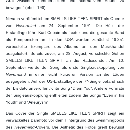
Grat zwischen kommerziellem und alternativem Sound zu
bewegen” (ebd.: 196).
Nirvana veröffentlichten SMELLS LIKE TEEN SPIRIT als Opener
von
Nevermind
am 24. September 1991. Die Hülle der
Erstauflage führt Kurt Cobain als Texter und die gesamte Band
als Komponisten an. In den USA wurden zunächst 46.251
vorbestellte Exemplare des Albums an den Musikhandel
ausgeliefert. Bereits zuvor, am 29. August, verschickte Geffen
SMELLS LIKE TEEN SPIRIT an die Radiosender. Am 10.
September wurde der Song als erste Singleauskopplung von
Nevermind
in einer leicht kürzeren Version an die Läden
ausgegeben. Auf der US-Erstauflage der 7″-Single befand sich
der bis dato unveröffentlichte Song “Drain You”. Andere Formate
der Singleauskopplung enthielten zudem die Songs “Even in his
Youth” und “Aneurysm”.
Das Cover der Single SMELLS LIKE TEEN SPIRIT zeigt ein
verwackeltes Bandfoto vor dem Hintergrund des Swimmingpools
des
Nevermind
-Covers. Die Ästhetik des Fotos greift bewusst