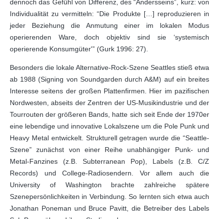
dennoch das Gefühl von Differenz, des “Andersseins”, kurz: von
Individualität zu vermitteln: “Die Produkte […] reproduzieren in
jeder Beziehung die Anmutung einer im lokalen Modus
operierenden Ware, doch objektiv sind sie ‘systemisch
operierende Konsumgüter'” (Gurk 1996: 27).
Besonders die lokale Alternative-Rock-Szene Seattles stieß etwa
ab 1988 (Signing von Soundgarden durch A&M) auf ein breites
Interesse seitens der großen Plattenfirmen. Hier im pazifischen
Nordwesten, abseits der Zentren der US-Musikindustrie und der
Tourrouten der größeren Bands, hatte sich seit Ende der 1970er
eine lebendige und innovative Lokalszene um die Pole Punk und
Heavy Metal entwickelt. Strukturell getragen wurde die “Seattle-
Szene” zunächst von einer Reihe unabhängiger Punk- und
Metal-Fanzines (z.B. Subterranean Pop), Labels (z.B. C/Z
Records) und College-Radiosendern. Vor allem auch die
University of Washington brachte zahlreiche spätere
Szenepersönlichkeiten in Verbindung. So lernten sich etwa auch
Jonathan Poneman und Bruce Pavitt, die Betreiber des Labels