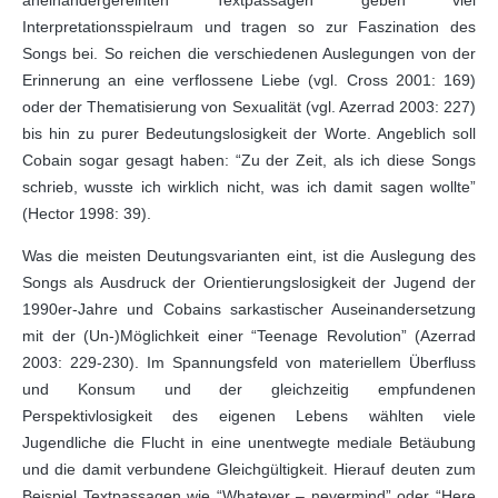
aneinandergereihten Textpassagen geben viel
Interpretationsspielraum und tragen so zur Faszination des
Songs bei. So reichen die verschiedenen Auslegungen von der
Erinnerung an eine verflossene Liebe (vgl. Cross 2001: 169)
oder der Thematisierung von Sexualität (vgl. Azerrad 2003: 227)
bis hin zu purer Bedeutungslosigkeit der Worte. Angeblich soll
Cobain sogar gesagt haben: “Zu der Zeit, als ich diese Songs
schrieb, wusste ich wirklich nicht, was ich damit sagen wollte”
(Hector 1998: 39).
Was die meisten Deutungsvarianten eint, ist die Auslegung des
Songs als Ausdruck der Orientierungslosigkeit der Jugend der
1990er-Jahre und Cobains sarkastischer Auseinandersetzung
mit der (Un-)Möglichkeit einer “Teenage Revolution” (Azerrad
2003: 229-230). Im Spannungsfeld von materiellem Überfluss
und Konsum und der gleichzeitig empfundenen
Perspektivlosigkeit des eigenen Lebens wählten viele
Jugendliche die Flucht in eine unentwegte mediale Betäubung
und die damit verbundene Gleichgültigkeit. Hierauf deuten zum
Beispiel Textpassagen wie “Whatever – nevermind” oder “Here