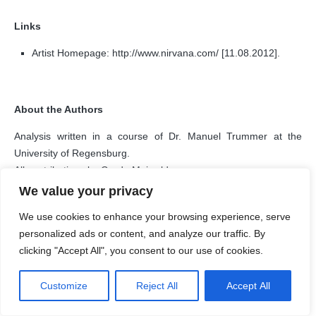
Links
Artist Homepage: http://www.nirvana.com/ [11.08.2012].
About the Authors
Analysis written in a course of Dr. Manuel Trummer at the
University of Regensburg.
All contributions by Gerda Maiwald
We value your privacy
Analysis written in a course of Dr. Manuel Trummer at the
We use cookies to enhance your browsing experience, serve
Universität Regensburg.
personalized ads or content, and analyze our traffic. By
All contributions by Manuel Trummer
clicking "Accept All", you consent to our use of cookies.
Customize
Reject All
Accept All
Citation