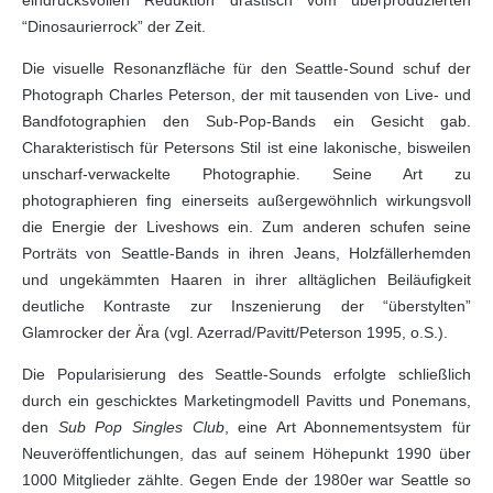
eindrucksvollen Reduktion drastisch vom überproduzierten
“Dinosaurierrock” der Zeit.
Die visuelle Resonanzfläche für den Seattle-Sound schuf der
Photograph Charles Peterson, der mit tausenden von Live- und
Bandfotographien den Sub-Pop-Bands ein Gesicht gab.
Charakteristisch für Petersons Stil ist eine lakonische, bisweilen
unscharf-verwackelte Photographie. Seine Art zu
photographieren fing einerseits außergewöhnlich wirkungsvoll
die Energie der Liveshows ein. Zum anderen schufen seine
Porträts von Seattle-Bands in ihren Jeans, Holzfällerhemden
und ungekämmten Haaren in ihrer alltäglichen Beiläufigkeit
deutliche Kontraste zur Inszenierung der “überstylten”
Glamrocker der Ära (vgl. Azerrad/Pavitt/Peterson 1995, o.S.).
Die Popularisierung des Seattle-Sounds erfolgte schließlich
durch ein geschicktes Marketingmodell Pavitts und Ponemans,
den
Sub Pop Singles Club
, eine Art Abonnementsystem für
Neuveröffentlichungen, das auf seinem Höhepunkt 1990 über
1000 Mitglieder zählte. Gegen Ende der 1980er war Seattle so