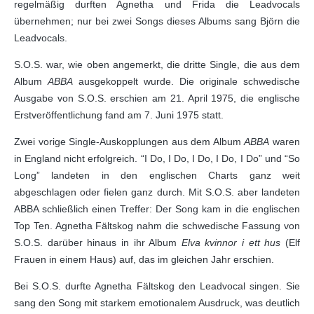
regelmäßig durften Agnetha und Frida die Leadvocals
übernehmen; nur bei zwei Songs dieses Albums sang Björn die
Leadvocals.
S.O.S. war, wie oben angemerkt, die dritte Single, die aus dem
Album
ABBA
ausgekoppelt wurde. Die originale schwedische
Ausgabe von S.O.S. erschien am 21. April 1975, die englische
Erstveröffentlichung fand am 7. Juni 1975 statt.
Zwei vorige Single-Auskopplungen aus dem Album
ABBA
waren
in England nicht erfolgreich. “I Do, I Do, I Do, I Do, I Do” und “So
Long” landeten in den englischen Charts ganz weit
abgeschlagen oder fielen ganz durch. Mit S.O.S. aber landeten
ABBA schließlich einen Treffer: Der Song kam in die englischen
Top Ten. Agnetha Fältskog nahm die schwedische Fassung von
S.O.S. darüber hinaus in ihr Album
Elva kvinnor i ett hus
(Elf
Frauen in einem Haus) auf, das im gleichen Jahr erschien.
Bei S.O.S. durfte Agnetha Fältskog den Leadvocal singen. Sie
sang den Song mit starkem emotionalem Ausdruck, was deutlich