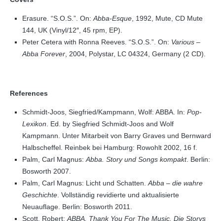
Erasure. “S.O.S.”. On:
Abba-Esque
, 1992, Mute, CD Mute
144, UK (Vinyl/12″, 45 rpm, EP).
Peter Cetera with Ronna Reeves. “S.O.S.”. On:
Various –
Abba Forever
, 2004, Polystar, LC 04324, Germany (2 CD).
References
Schmidt-Joos, Siegfried/Kampmann, Wolf: ABBA. In:
Pop-
Lexikon
. Ed. by Siegfried Schmidt-Joos and Wolf
Kampmann. Unter Mitarbeit von Barry Graves und Bernward
Halbscheffel. Reinbek bei Hamburg: Rowohlt 2002, 16 f.
Palm, Carl Magnus:
Abba. Story und Songs kompakt
. Berlin:
Bosworth 2007.
Palm, Carl Magnus: Licht und Schatten.
Abba – die wahre
Geschichte
. Vollständig revidierte und aktualisierte
Neuauflage. Berlin: Bosworth 2011.
Scott, Robert:
ABBA. Thank You For The Music. Die Storys