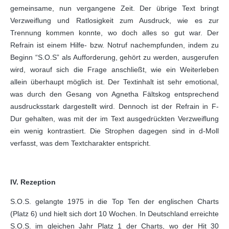
gemeinsame, nun vergangene Zeit. Der übrige Text bringt
Verzweiflung und Ratlosigkeit zum Ausdruck, wie es zur
Trennung kommen konnte, wo doch alles so gut war. Der
Refrain ist einem Hilfe- bzw. Notruf nachempfunden, indem zu
Beginn “S.O.S” als Aufforderung, gehört zu werden, ausgerufen
wird, worauf sich die Frage anschließt, wie ein Weiterleben
allein überhaupt möglich ist. Der Textinhalt ist sehr emotional,
was durch den Gesang von Agnetha Fältskog entsprechend
ausdrucksstark dargestellt wird. Dennoch ist der Refrain in F-
Dur gehalten, was mit der im Text ausgedrückten Verzweiflung
ein wenig kontrastiert. Die Strophen dagegen sind in d-Moll
verfasst, was dem Textcharakter entspricht.
IV. Rezeption
S.O.S. gelangte 1975 in die Top Ten der englischen Charts
(Platz 6) und hielt sich dort 10 Wochen. In Deutschland erreichte
S.O.S. im gleichen Jahr Platz 1 der Charts, wo der Hit 30