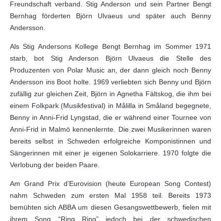
Freundschaft verband. Stig Anderson und sein Partner Bengt
Bernhag förderten Björn Ulvaeus und später auch Benny
Andersson.
Als Stig Andersons Kollege Bengt Bernhag im Sommer 1971
starb, bot Stig Anderson Björn Ulvaeus die Stelle des
Produzenten von Polar Music an, der dann gleich noch Benny
Andersson ins Boot holte. 1969 verliebten sich Benny und Björn
zufällig zur gleichen Zeit, Björn in Agnetha Fältskog, die ihm bei
einem Folkpark (Musikfestival) in Målilla in Småland begegnete,
Benny in Anni-Frid Lyngstad, die er während einer Tournee von
Anni-Frid in Malmö kennenlernte. Die zwei Musikerinnen waren
bereits selbst in Schweden erfolgreiche Komponistinnen und
Sängerinnen mit einer je eigenen Solokarriere. 1970 folgte die
Verlobung der beiden Paare.
Am Grand Prix d’Eurovision (heute European Song Contest)
nahm Schweden zum ersten Mal 1958 teil. Bereits 1973
bemühten sich ABBA um diesen Gesangswettbewerb, fielen mit
ihrem Song “Ring Ring” jedoch bei der schwedischen