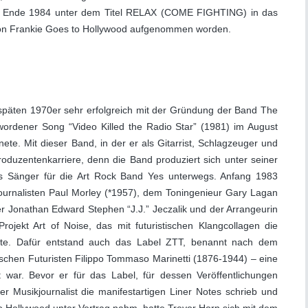
s ist Ende 1984 unter dem Titel RELAX (COME FIGHTING) in das
n Frankie Goes to Hollywood aufgenommen worden.
 späten 1970er sehr erfolgreich mit der Gründung der Band The
ordener Song “Video Killed the Radio Star” (1981) im August
te. Mit dieser Band, in der er als Gitarrist, Schlagzeuger und
oduzentenkarriere, denn die Band produziert sich unter seiner
als Sänger für die Art Rock Band Yes unterwegs. Anfang 1983
urnalisten Paul Morley (*1957), dem Toningenieur Gary Lagan
 Jonathan Edward Stephen “J.J.” Jeczalik und der Arrangeurin
ojekt Art of Noise, das mit futuristischen Klangcollagen die
lte. Dafür entstand auch das Label ZTT, benannt nach dem
chen Futuristen Filippo Tommaso Marinetti (1876-1944) – eine
 war. Bevor er für das Label, für dessen Veröffentlichungen
r Musikjournalist die manifestartigen Liner Notes schrieb und