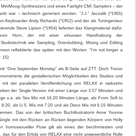
MiniMoog-Synthesizers und eines Fairlight CMI Samplers – der
rkt war – technisch generiert worden. “J.J.” Jeczalik (*1955)
on-Keyboarder Andy Richards (*1952) und der als Toningenieur
gierende Steve Lipson (*1954) lieferten das Klangmaterial dafür.
evor Horn, der mit einer virtuosen Handhabung der
 Studiotechnik wie Sampling, Overdubbing, Mixing und Editing
son reflektierte das später mit den Worten: “I’m not longer a
: 15)
it “One September Monday” als B-Seite auf ZTT. Doch Trevor
monstrierte die gestalterischen Möglichkeiten des Studios und
e mit der parallelen Veröffentlichung von RELAX in siebzehn
eben der Single-Version mit einer Länge von 3:57 Minuten und
ge u.a. als Sex Mix mit 16:20 Minuten Länge, als From Soft to
 8:20, als U.S. Mix mit 7:20 und als Disco Mix mit 6:15 Minuten
nnen. Das von der britischen Buchillustratorin Anne Yvonne
 Single mit den Rücken an Rücken liegenden Körpern von Holly
n homosexueller Pose gilt als eines der berühmtesten und
, das für den Erfolg von RELAX eine nicht unwesentliche Rolle