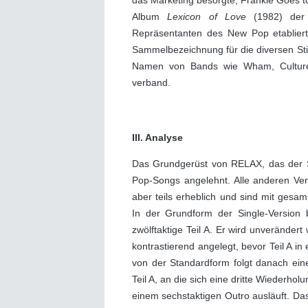
das Marketing besorgte, Frankie Goes t
Album
Lexicon of Love
(1982) der 
Repräsentanten des New Pop etablie
Sammelbezeichnung für die diversen Stil
Namen von Bands wie Wham, Culture
verband.
III. Analyse
Das Grundgerüst von RELAX, das der Si
Pop-Songs angelehnt. Alle anderen Ver
aber teils erheblich und sind mit gesa
In der Grundform der Single-Version b
zwölftaktige Teil A. Er wird unverändert 
kontrastierend angelegt, bevor Teil A i
von der Standardform folgt danach ein
Teil A, an die sich eine dritte Wiederho
einem sechstaktigen Outro ausläuft. Das