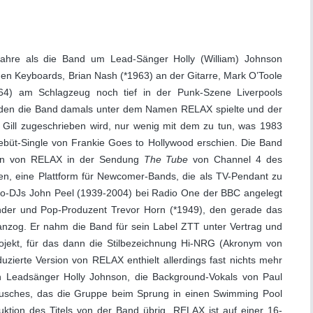
ahre als die Band um Lead-Sänger Holly (William) Johnson
den Keyboards, Brian Nash (*1963) an der Gitarre, Mark O’Toole
64) am Schlagzeug noch tief in der Punk-Szene Liverpools
g, den die Band damals unter dem Namen RELAX spielte und der
 Gill zugeschrieben wird, nur wenig mit dem zu tun, was 1983
 Debüt-Single von Frankie Goes to Hollywood erschien. Die Band
ion von RELAX in der Sendung
The Tube
von Channel 4 des
n, eine Plattform für Newcomer-Bands, die als TV-Pendant zu
io-DJs John Peel (1939-2004) bei Radio One der BBC angelegt
ünder und Pop-Produzent Trevor Horn (*1949), den gerade das
anzog. Er nahm die Band für sein Label ZTT unter Vertrag und
rojekt, für das dann die Stilbezeichnung Hi-NRG (Akronym von
zierte Version von RELAX enthielt allerdings fast nichts mehr
on Leadsänger Holly Johnson, die Background-Vokals von Paul
usches, das die Gruppe beim Sprung in einen Swimming Pool
ktion des Titels von der Band übrig. RELAX ist auf einer 16-