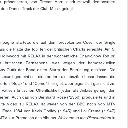
präsentieren, von Trevor Horn eindrucksvoll demonstriert
r den Dance-Track der Club-Musik gelegt.
pagne startete, die auf dem provokanten Cover der Single
ss die Platte die Top Ten der britischen Charts erreichte. Am 5.
 Hollywood mit RELAX in der wöchentliche Chart-Show
Top of
britischen Fernsehens, was wegen der homosexuellen
ay-Outfit der Band einen Sturm der Entrüstung auslöste. Die
 sexuell gemeint sei, eine andere als obszöne Lesart lassen die
rten “Relax” und “Come” hier gibt, aber eigentlich gar nicht zu.
ativen britischen Öffentlichkeit jedenfalls Anlass genug, den
erren. Auch das von Bernhard Rose (*1960) produzierte und in
lte Video zu RELAX ist weder von der BBC noch von MTV
in Ende 1984 von Kevin Godley (*1945) und Lol Creme (*1947)
f MTV zur Promotion des Albums
Welcome to the Pleasuredom
in