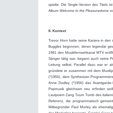
spielte. Die Single-Version des Titel
Album
Welcome to the Pleasuredome
vo
II. Kontext
Trevor Horn hatte seine Kariere in den
Buggles begonnen, deren legendär gew
1981 den Musikfernsehkanal MTV eröffne
Sänger tätig war, begann auch seine Pr
Leitung selbst. Parallel dazu war er 
gründete er zusammen mit dem Musikjo
(*1956), dem Synthesizer-Programmierer
Anne Dudley (*1956) das Avantgarde-Pr
Popmusik gleichsam neu erfinden wol
Lautpoem Zang Tuum Tumb des italienis
Referenz, die programmatisch gemeint
Mitbegründer Paul Morley als ehemalige