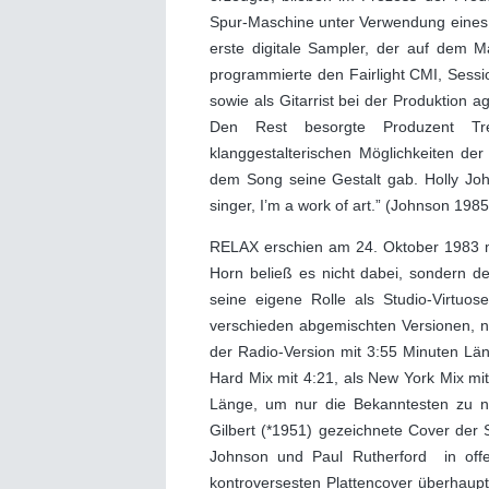
Spur-Maschine unter Verwendung eines 
erste digitale Sampler, der auf dem Ma
programmierte den Fairlight CMI, Sessi
sowie als Gitarrist bei der Produktion a
Den Rest besorgte Produzent Tr
klanggestalterischen Möglichkeiten der
dem Song seine Gestalt gab. Holly John
singer, I’m a work of art.” (Johnson 1985
RELAX erschien am 24. Oktober 1983 m
Horn beließ es nicht dabei, sondern de
seine eigene Rolle als Studio-Virtuos
verschieden abgemischten Versionen, n
der Radio-Version mit 3:55 Minuten Län
Hard Mix mit 4:21, als New York Mix mit
Länge, um nur die Bekanntesten zu ne
Gilbert (*1951) gezeichnete Cover der
Johnson und Paul Rutherford in offe
kontroversesten Plattencover überhaupt