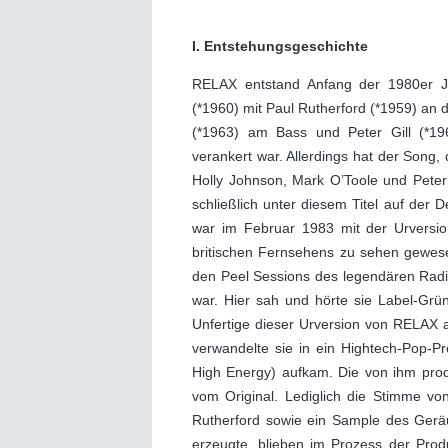
I. Entstehungsgeschichte
RELAX entstand Anfang der 1980er J
(*1960) mit Paul Rutherford (*1959) an 
(*1963) am Bass und Peter Gill (*19
verankert war. Allerdings hat der Son
Holly Johnson, Mark O’Toole und Peter
schließlich unter diesem Titel auf der
war im Februar 1983 mit der Urvers
britischen Fernsehens zu sehen gewese
den Peel Sessions des legendären Rad
war. Hier sah und hörte sie Label-Gr
Unfertige dieser Urversion von RELAX 
verwandelte sie in ein Hightech-Pop-P
High Energy) aufkam. Die von ihm produ
vom Original. Lediglich die Stimme v
Rutherford sowie ein Sample des Gerä
erzeugte, blieben im Prozess der Produ