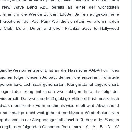
o Hollywood unter Vertrag nahm, hatte Trevor Horn sich mit dem
New Wave Band ABC bereits als einer der wichtigsten
rt, eine um die Wende zu den 1980er Jahren aufgekommene
-Kreationen der Post-Punk-Ära, die sich dann vor allem mit den
 Club, Duran Duran und eben Frankie Goes to Hollywood
ngle-Version entspricht, ist an die klassische AABA-Form des
sionen folgen diesem Aufbau, dehnen die einzelnen Formteile
mpeltem bzw. technisch generiertem Klangmaterial angereichert.
eginnt der Song mit einem zwölftaktigen Intro. Es folgt der
wiederholt. Der zweiunddreißigtaktige Mittelteil B ist musikalisch
n etwas modifizierter Form nochmals wiederholt wird. Abweichend
e nochmalige recht weit gehend modifizierte Wiederholung von
lung diesmal in der Ausgangsgestalt anschließt, bevor der Song in
 ergibt den folgenden Gesamtaufbau: Intro – A – A – B – A’ – A”