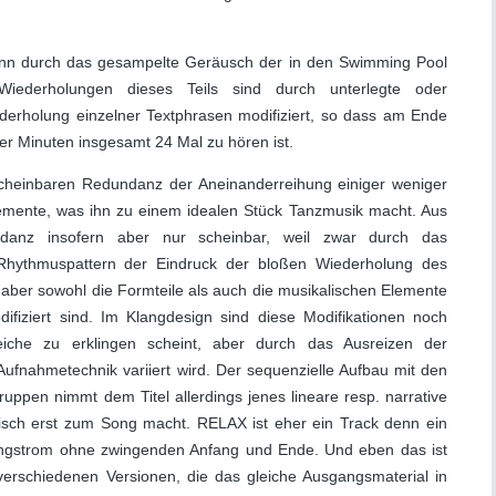
ann durch das gesampelte Geräusch der in den Swimming Pool
Wiederholungen dieses Teils sind durch unterlegte oder
rholung einzelner Textphrasen modifiziert, so dass am Ende
ier Minuten insgesamt 24 Mal zu hören ist.
scheinbaren Redundanz der Aneinanderreihung einiger weniger
emente, was ihn zu einem idealen Stück Tanzmusik macht. Aus
ndanz insofern aber nur scheinbar, weil zwar durch das
 Rhythmuspattern der Eindruck der bloßen Wiederholung des
 aber sowohl die Formteile als auch die musikalischen Elemente
fiziert sind. Im Klangdesign sind diese Modifikationen noch
iche zu erklingen scheint, aber durch das Ausreizen der
Aufnahmetechnik variiert wird. Der sequenzielle Aufbau mit den
uppen nimmt dem Titel allerdings jenes lineare resp. narrative
isch erst zum Song macht. RELAX ist eher ein Track denn ein
Klangstrom ohne zwingenden Anfang und Ende. Und eben das ist
verschiedenen Versionen, die das gleiche Ausgangsmaterial in