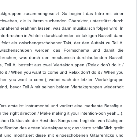
taktgruppen zusammengesetzt. So beginnt das Intro mit einer
schweben, die in ihrem suchenden Charakter, unterstützt durch
 annähernd erahnen lassen, was dann musikalisch folgen wird. In
terbrochen in Achteln durchlaufenden eintaktigen Bassriff dann
 folgt ein zwischengeschobener Takt, der den Auftakt zu Teil A,
Zwischenschüben werden das Formschema und damit die
brochen, was durch den mechanisch durchlaufenden Bassriff
s, Teil A, besteht aus zwei Viertaktgruppen (Relax don’t do it /
 do it / When you want to come und Relax don’t do it / When you
/ When you want to come), wobei nach der letzten Viertaktgruppe
nd, bevor Teil A mit seinen beiden Viertaktgruppen wiederholt
 Das erste ist instrumental und variiert eine markante Bassfigur
 in the right direction / Make making it your intention-ooh yeah…),
hen Duktus als der Rest des Songs und begleitet von flächigen
ifikation des ersten Viertaktpaares; das vierte schließlich greift
uf und modifiziert diese mit eingeschobenen Gitarrenlicks und