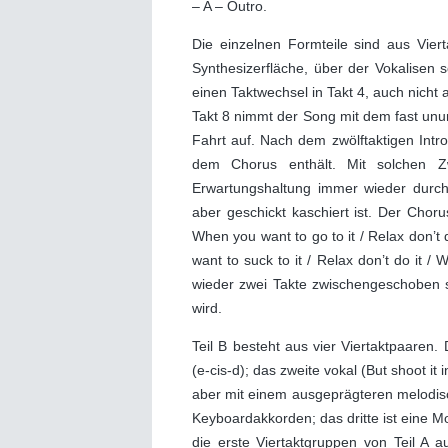
– A – Outro.
Die einzelnen Formteile sind aus Vier
Synthesizerfläche, über der Vokalisen 
einen Taktwechsel in Takt 4, auch nicht
Takt 8 nimmt der Song mit dem fast unun
Fahrt auf. Nach dem zwölftaktigen Intro
dem Chorus enthält. Mit solchen 
Erwartungshaltung immer wieder durch
aber geschickt kaschiert ist. Der Choru
When you want to go to it / Relax don’t
want to suck to it / Relax don’t do it 
wieder zwei Takte zwischengeschoben si
wird.
Teil B besteht aus vier Viertaktpaaren.
(e-cis-d); das zweite vokal (But shoot it
aber mit einem ausgeprägteren melodisc
Keyboardakkorden; das dritte ist eine Mod
die erste Viertaktgruppen von Teil A a