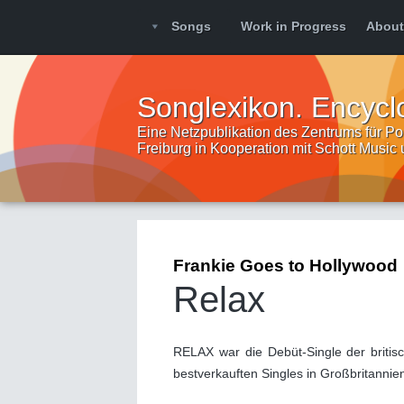
Songs
Work in Progress
About
Songlexikon. Encycl
Eine Netzpublikation des Zentrums für Pop
Freiburg in Kooperation mit Schott Music
Frankie Goes to Hollywood
Relax
RELAX war die Debüt-Single der britis
bestverkauften Singles in Großbritannie