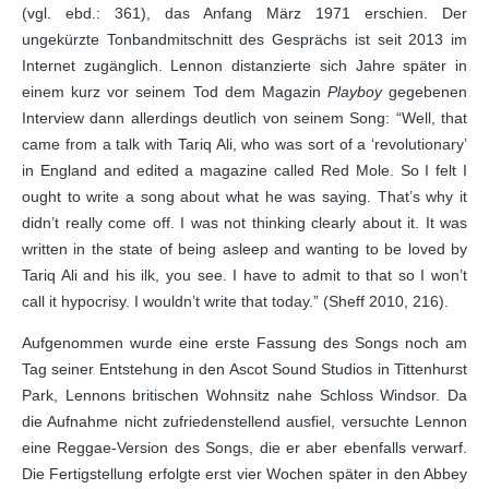
(vgl. ebd.: 361), das Anfang März 1971 erschien. Der
ungekürzte Tonbandmitschnitt des Gesprächs ist seit 2013 im
Internet zugänglich. Lennon distanzierte sich Jahre später in
einem kurz vor seinem Tod dem Magazin
Playboy
gegebenen
Interview dann allerdings deutlich von seinem Song: “Well, that
came from a talk with Tariq Ali, who was sort of a ‘revolutionary’
in England and edited a magazine called Red Mole. So I felt I
ought to write a song about what he was saying. That’s why it
didn’t really come off. I was not thinking clearly about it. It was
written in the state of being asleep and wanting to be loved by
Tariq Ali and his ilk, you see. I have to admit to that so I won’t
call it hypocrisy. I wouldn’t write that today.” (Sheff 2010, 216).
Aufgenommen wurde eine erste Fassung des Songs noch am
Tag seiner Entstehung in den Ascot Sound Studios in Tittenhurst
Park, Lennons britischen Wohnsitz nahe Schloss Windsor. Da
die Aufnahme nicht zufriedenstellend ausfiel, versuchte Lennon
eine Reggae-Version des Songs, die er aber ebenfalls verwarf.
Die Fertigstellung erfolgte erst vier Wochen später in den Abbey