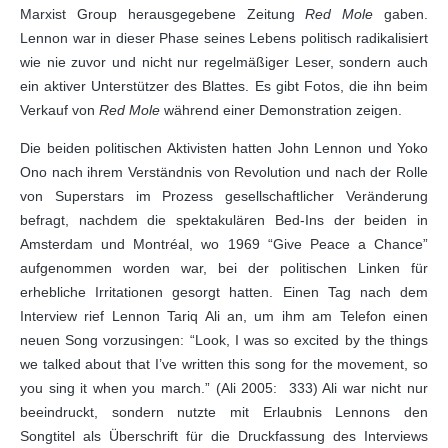
Marxist Group herausgegebene Zeitung
Red Mole
gaben.
Lennon war in dieser Phase seines Lebens politisch radikalisiert
wie nie zuvor und nicht nur regelmäßiger Leser, sondern auch
ein aktiver Unterstützer des Blattes. Es gibt Fotos, die ihn beim
Verkauf von
Red Mole
während einer Demonstration zeigen.
Die beiden politischen Aktivisten hatten John Lennon und Yoko
Ono nach ihrem Verständnis von Revolution und nach der Rolle
von Superstars im Prozess gesellschaftlicher Veränderung
befragt, nachdem die spektakulären Bed-Ins der beiden in
Amsterdam und Montréal, wo 1969 “Give Peace a Chance”
aufgenommen worden war, bei der politischen Linken für
erhebliche Irritationen gesorgt hatten. Einen Tag nach dem
Interview rief Lennon Tariq Ali an, um ihm am Telefon einen
neuen Song vorzusingen: “Look, I was so excited by the things
we talked about that I’ve written this song for the movement, so
you sing it when you march.” (Ali 2005: 333) Ali war nicht nur
beeindruckt, sondern nutzte mit Erlaubnis Lennons den
Songtitel als Überschrift für die Druckfassung des Interviews