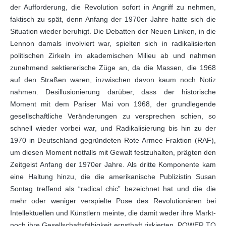
der Aufforderung, die Revolution sofort in Angriff zu nehmen,
faktisch zu spät, denn Anfang der 1970er Jahre hatte sich die
Situation wieder beruhigt. Die Debatten der Neuen Linken, in die
Lennon damals involviert war, spielten sich in radikalisierten
politischen Zirkeln im akademischen Milieu ab und nahmen
zunehmend sektiererische Züge an, da die Massen, die 1968
auf den Straßen waren, inzwischen davon kaum noch Notiz
nahmen. Desillusionierung darüber, dass der historische
Moment mit dem Pariser Mai von 1968, der grundlegende
gesellschaftliche Veränderungen zu versprechen schien, so
schnell wieder vorbei war, und Radikalisierung bis hin zu der
1970 in Deutschland gegründeten Rote Armee Fraktion (RAF),
um diesen Moment notfalls mit Gewalt festzuhalten, prägten den
Zeitgeist Anfang der 1970er Jahre. Als dritte Komponente kam
eine Haltung hinzu, die die amerikanische Publizistin Susan
Sontag treffend als “radical chic” bezeichnet hat und die die
mehr oder weniger verspielte Pose des Revolutionären bei
Intellektuellen und Künstlern meinte, die damit weder ihre Markt-
noch ihre Gesellschaftsfähigkeit ernsthaft riskierten. POWER TO