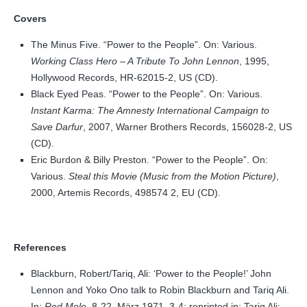
Covers
The Minus Five. “Power to the People”. On: Various.
Working Class Hero – A Tribute To John Lennon
, 1995,
Hollywood Records, HR-62015-2, US (CD).
Black Eyed Peas. “Power to the People”. On: Various.
Instant Karma: The Amnesty International Campaign to
Save Darfur
, 2007, Warner Brothers Records, 156028-2, US
(CD).
Eric Burdon & Billy Preston. “Power to the People”. On:
Various.
Steal this Movie (Music from the Motion Picture)
,
2000, Artemis Records, 498574 2, EU (CD).
References
Blackburn, Robert/Tariq, Ali: ‘Power to the People!’ John
Lennon and Yoko Ono talk to Robin Blackburn and Tariq Ali.
In:
Red Mole
, 8-22. März 1971, 3-4; reprinted in: Tariq Ali: