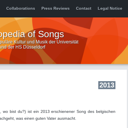
Collaborations
Press Reviews
Contact
Legal Notice
opedia of Songs
uläre Kultur und Musik der Universität
 und der HS Düsseldorf
2013
, wo bist du?) ist ein 2013 erschienener Song des belgischen
achgeht, was einen guten Vater ausmacht.