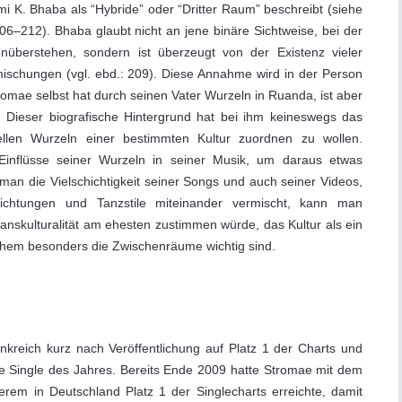
mi K. Bhaba als “Hybride” oder “Dritter Raum” beschreibt (siehe
–212). Bhaba glaubt nicht an jene binäre Sichtweise, bei der
nüberstehen, sondern ist überzeugt von der Existenz vieler
schungen (vgl. ebd.: 209). Diese Annahme wird in der Person
romae selbst hat durch seinen Vater Wurzeln in Ruanda, ist aber
 Dieser biografische Hintergrund hat bei ihm keineswegs das
rellen Wurzeln einer bestimmten Kultur zuordnen zu wollen.
Einflüsse seiner Wurzeln in seiner Musik, um daraus etwas
man die Vielschichtigkeit seiner Songs und auch seiner Videos,
richtungen und Tanzstile miteinander vermischt, kann man
skulturalität am ehesten zustimmen würde, das Kultur als ein
lchem besonders die Zwischenräume wichtig sind.
kreich kurz nach Veröffentlichung auf Platz 1 der Charts und
te Single des Jahres. Bereits Ende 2009 hatte Stromae mit dem
rem in Deutschland Platz 1 der Singlecharts erreichte, damit