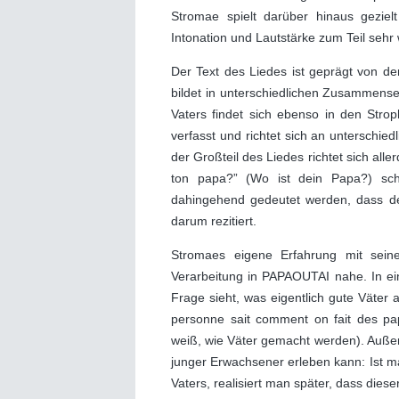
Stromae spielt darüber hinaus geziel
Intonation und Lautstärke zum Teil sehr 
Der Text des Liedes ist geprägt von de
bildet in unterschiedlichen Zusammen
Vaters findet sich ebenso in den Stro
verfasst und richtet sich an unterschie
der Großteil des Liedes richtet sich all
ton papa?” (Wo ist dein Papa?) sch
dahingehend gedeutet werden, dass de
darum rezitiert.
Stromaes eigene Erfahrung mit seine
Verarbeitung in PAPAOUTAI nahe. In ein
Frage sieht, was eigentlich gute Väter
personne sait comment on fait des p
weiß, wie Väter gemacht werden). Außer
junger Erwachsener erleben kann: Ist m
Vaters, realisiert man später, dass dies