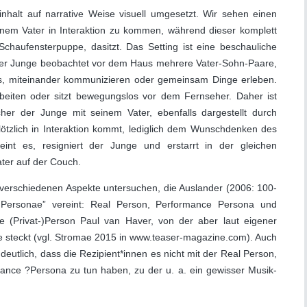
halt auf narrative Weise visuell umgesetzt. Wir sehen einen
inem Vater in Interaktion zu kommen, während dieser komplett
 Schaufensterpuppe, dasitzt. Das Setting ist eine beschauliche
er Junge beobachtet vor dem Haus mehrere Vater-Sohn-Paare,
es, miteinander kommunizieren oder gemeinsam Dinge erleben.
beiten oder sitzt bewegungslos vor dem Fernseher. Daher ist
er der Junge mit seinem Vater, ebenfalls dargestellt durch
zlich in Interaktion kommt, lediglich dem Wunschdenken des
int es, resigniert der Junge und erstarrt in der gleichen
ter auf der Couch.
 verschiedenen Aspekte untersuchen, die Auslander (2006: 100-
 Personae” vereint: Real Person, Performance Persona und
e (Privat-)Person Paul van Haver, von der aber laut eigener
 steckt (vgl. Stromae 2015 in www.teaser-magazine.com). Auch
utlich, dass die Rezipient*innen es nicht mit der Real Person,
ance ?Persona zu tun haben, zu der u. a. ein gewisser Musik-