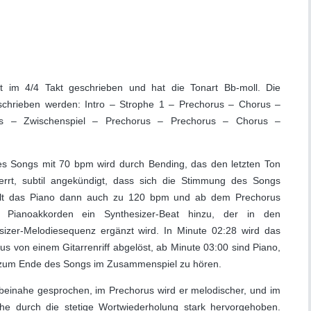
 im 4/4 Takt geschrieben und hat die Tonart Bb-moll. Die
chrieben werden: Intro – Strophe 1 – Prechorus – Chorus –
us – Zwischenspiel – Prechorus – Prechorus – Chorus –
des Songs mit 70 bpm wird durch Bending, das den letzten Ton
rrt, subtil angekündigt, dass sich die Stimmung des Songs
selt das Piano dann auch zu 120 bpm und ab dem Prechorus
 Pianoakkorden ein Synthesizer-Beat hinzu, der in den
izer-Melodiesequenz ergänzt wird. In Minute 02:28 wird das
rus von einem Gitarrenriff abgelöst, ab Minute 03:00 sind Piano,
s zum Ende des Songs im Zusammenspiel zu hören.
beinahe gesprochen, im Prechorus wird er melodischer, und im
che durch die stetige Wortwiederholung stark hervorgehoben.