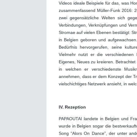
Videos ideale Beispiele für das, was Ho
zusammenfassend Müller-Funk 2016: 206
zwei gegensätzliche Welten sich gege
Verbindungen, Verknüpfungen und Vermi
Stromae auf vielen Ebenen bestätigt: St
in Belgien geboren und aufgewachsen.
Bedürfnis hervorgerufen, seine kultu
Vielmehr nutzt er die verschiedenen 
Eigenes, Neues zu kreieren. Betrachtet 
in welchen er verschiedenste Musik
annehmen, dass er dem Konzept der Tran
vielschichtiges Netzwerk ansieht, in we
IV. Rezeption
PAPAOUTAI landete in Belgien und Fran
wurde in Belgien sogar die bestverkauf
Song “Alors On Dance”, der unter ande