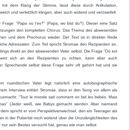
t mit dem Klang der Stimme, lässt diese durch Artikulation,
weich und verletzlich klingen, aber auch wütend und verzweifelt.
r Frage: “Papa où t’es?” (Papa, wo bist du?). Dieser eine Satz
setzungen den kompletten Chorus. Das Thema des abwesenden
phen und dem Prechorus wieder. Der Text ist in direkter Rede
dliche Adressaten. Zum Teil spricht Stromae den Rezipienten an,
erdings direkt an den abwesenden Vater selbst. Die Frage “Où est
eint sich an den Rezipienten zu richten, kann aber auch
r Sprechende selbst diese Frage sehr oft gehört hat und sie
m ruandischen Vater legt natürlich eine autobiographische
em Interview erklärt Stromae, dass er den Song vor allem als
 ausmacht: “Tout le monde sait comment on fait les bébés. Mais
apas” (Jeder weiß, wie Babys gemacht werden. Aber niemand
dem spricht er vom Perspektivenwechsel, den ein Teenager als
an in der Pubertät noch wütend über die Unzulänglichkeiten des
er nur sein Bestes versucht hat, genau wie man selbst.