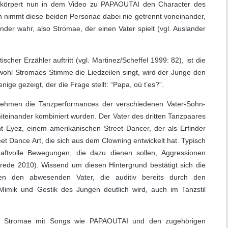
rkörpert nun in dem Video zu PAPAOUTAI den Character des
n nimmt diese beiden Personae dabei nie getrennt voneinander,
der wahr, also Stromae, der einen Vater spielt (vgl. Auslander
cher Erzähler auftritt (vgl. Martinez/Scheffel 1999: 82), ist die
bwohl Stromaes Stimme die Liedzeilen singt, wird der Junge den
nige gezeigt, der die Frage stellt: “Papa, où t’es?”.
 nehmen die Tanzperformances der verschiedenen Vater-Sohn-
miteinander kombiniert wurden. Der Vater des dritten Tanzpaares
ht Eyez, einem amerikanischen Street Dancer, der als Erfinder
eet Dance Art, die sich aus dem Clowning entwickelt hat. Typisch
raftvolle Bewegungen, die dazu dienen sollen, Aggressionen
rede 2010). Wissend um diesen Hintergrund bestätigt sich die
n den abwesenden Vater, die auditiv bereits durch den
Mimik und Gestik des Jungen deutlich wird, auch im Tanzstil
efert Stromae mit Songs wie PAPAOUTAI und den zugehörigen