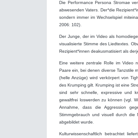
Die Performance Persona Stromae ve
abwesenden Vaters. Der*die Rezipient*i
sondern immer im Wechselspiel miteinan
2006: 102).
Der Junge, der im Video als homodiegetis
visualisierte Stimme des Liedtextes. O
Rezipient*innen deakusmatisiert als derje
Eine weitere zentrale Rolle im Video
Paare ein, bei denen diverse Tanzstile 
(helle Anzüge) wird verkörpert von Tig
des Krumping gilt. Krumping ist eine Str
sind sehr schnelle, expressive und k
gewaltfrei loswerden zu können (vgl. W
Annahme, dass die Aggression gege
Stimmgebrauch und visuell durch die 
abgebildet wurde.
Kulturwissenschaftlich betrachtet li