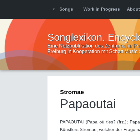
Songs
Work in Progress
About
Songlexikon. Encycl
Eine Netzpublikation des Zentrums für Pop
Freiburg in Kooperation mit Schott Music
Stromae
Papaoutai
PAPAOUTAI (Papa où t’es? (frz.); Papa
Künstlers Stromae, welcher der Frage n