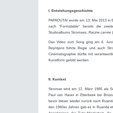
I.
Entstehungsgeschichte
PAPAOUTAI wurde am 13. Mai 2013 in Bel
nach “Formidable” bereits die zwei
Studioalbums Stromaes,
Racine carrée
(
Das Video zum Song ging am 6. Juni 2
Reyntjens führte Regie und auch Strom
Cinématographie dürfte mit verantwortl
Kunstform gelobt werden.
II. Kontext
Stromae wird am 12. März 1985 als So
Paul van Haver in Etterbeek bei Brüss
bevor dieser wieder zurück nach Ruanda
den 1960er Jahren gab es in Ruanda et