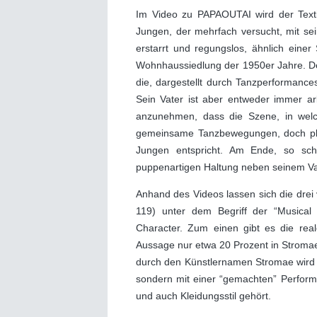
Im Video zu PAPAOUTAI wird der Textin
Jungen, der mehrfach versucht, mit se
erstarrt und regungslos, ähnlich einer
Wohnhaussiedlung der 1950er Jahre. D
die, dargestellt durch Tanzperformanc
Sein Vater ist aber entweder immer ar
anzunehmen, dass die Szene, in welch
gemeinsame Tanzbewegungen, doch plöt
Jungen entspricht. Am Ende, so sche
puppenartigen Haltung neben seinem Va
Anhand des Videos lassen sich die drei
119) unter dem Begriff der “Musical
Character. Zum einen gibt es die real
Aussage nur etwa 20 Prozent in Stromae
durch den Künstlernamen Stromae wird de
sondern mit einer “gemachten” Perform
und auch Kleidungsstil gehört.