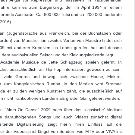
e aus Angst vor Repression und Massakern in Nachbarländer
Jahre kam es zum Bürgerkrieg, der im April 1994 in einem
eerende Ausmaße: Ca. 800.000 Tutsi und ca. 200.000 moderate
 2016).
lan (Jugendsprache aus Frankreich, bei der Buchstaben oder
den) von Maestro. Ein zweites Verlan von Maestro findet sich
09 mit anderen Kreativen ins Leben gerufen hat und dessen
dem audiovisuellen Sektor und der Kleidungsindustrie liegt.
Academie Musicale de Jette Schlagzeug spielen gelernt. In
ächst ausschließlich an Hip-Hop interessiert gewesen zu sein.
ch viele Genres und bewegt sich zwischen House, Elektro,
in zum Kongolesischen Rumba. In den Medien wird Stromae
 da er zu den wenigen Künstlern zählt, die ausschließlich auf
n nicht frankophonen Ländern als großer Star gefeiert werden.
le “Alors On Danse” 2009 noch über das ‘klassische’ Medium
le darauffolgenden Songs und auch Videos zunächst digital
eitende Digitalisierung zeigt hierin ihren Einfluss auf die
nur der Videoclip ist längst von Sendern wie MTV oder VIVA ins