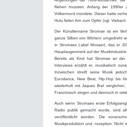
Angehörigen der Tutsi-Minderheit, di
fliehen mussten. Anfang der 1990er 
Völkermord mündete. Dieser hatte verh
Hutu fielen ihm zum Opfer (vgl. Viebach
Der Künstlername Stromae ist ein Ver
ganze Silben von Wörtern umgedreht wer
in Stromaes Label Mosaert, das er 20
Hauptaugenmerk auf der Musikindustrie, 
Bereits als Kind hat Stromae an der 
Interviews erzählt er, musikalisch zun
Inzwischen streift seine Musik jedo
Eurodance, New Beat, Hip-Hop bis h
wiederholt mit Jaques Brel verglichen,
Französisch singen und dennoch in viele
Auch wenn Stromaes erste Erfolgssing
Radio publik gemacht wurde, sind al
veröffentlicht worden. Die voranschr
Musikproduktion und -rezeption: Nicht 