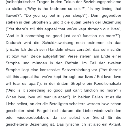
(selbst)kritischer Fragen in den Fokus der Beziehungsprobleme
zu stellen (“Why is the bedroom so cold?”, “Is my timing that
flawed?”, “Do you cry out in your sleep?”). Dem gegenüber
stehen in den Strophen 2 und 3 die guten Seiten der Beziehung
(“Yet there’s still this appeal that we’ve kept through our lives”,
“And is it something so good just can’t function no more?”).
Dadurch wird die Schuldzuweisung noch extremer, da das
lyrische Ich durch sein Handeln etwas zerstört, das sehr schön
ist bzw. war. Beide aufgeführten Verse stehen am Ende einer
Strophe und münden in den Refrain. Im Fall der zweiten
Strophe liegt eine konzessive Satzverbindung vor (“Yet there’s
still this appeal that we’ve kept through our lives / But love, love
will tear us apart”), in der dritten Strophe ein Konditionalsatz
(“And is it something so good just can’t function no more? /
When love, love will tear us apart”). In beiden Fällen ist es die
Liebe selbst, an der die Beteiligten scheitern werden bzw. schon
gescheitert sind. Es geht nicht darum, die Liebe wiederzufinden
oder wiederzubeleben, da sie selbst der Grund für die
gescheiterte Beziehung ist. Das lyrische Ich ist also ein Aktant,