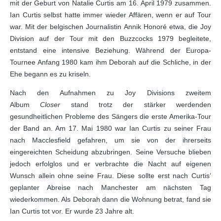
mit der Geburt von Natalie Curtis am 16. April 1979 zusammen.
Ian Curtis selbst hatte immer wieder Affären, wenn er auf Tour
war. Mit der belgischen Journalistin Annik Honoré etwa, die Joy
Division auf der Tour mit den Buzzcocks 1979 begleitete,
entstand eine intensive Beziehung. Während der Europa-
Tournee Anfang 1980 kam ihm Deborah auf die Schliche, in der
Ehe begann es zu kriseln.
Nach den Aufnahmen zu Joy Divisions zweitem
Album
Closer
stand trotz der stärker werdenden
gesundheitlichen Probleme des Sängers die erste Amerika-Tour
der Band an. Am 17. Mai 1980 war Ian Curtis zu seiner Frau
nach Macclesfield gefahren, um sie von der ihrerseits
eingereichten Scheidung abzubringen. Seine Versuche blieben
jedoch erfolglos und er verbrachte die Nacht auf eigenen
Wunsch allein ohne seine Frau. Diese sollte erst nach Curtis’
geplanter Abreise nach Manchester am nächsten Tag
wiederkommen. Als Deborah dann die Wohnung betrat, fand sie
Ian Curtis tot vor. Er wurde 23 Jahre alt.