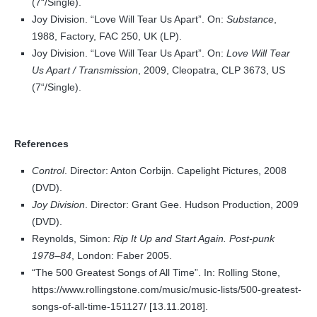
(7“/Single).
Joy Division. “Love Will Tear Us Apart”. On:
Substance
,
1988, Factory, FAC 250, UK (LP).
Joy Division. “Love Will Tear Us Apart”. On:
Love Will Tear
Us Apart / Transmission
, 2009, Cleopatra, CLP 3673, US
(7“/Single).
References
Control
. Director: Anton Corbijn. Capelight Pictures, 2008
(DVD).
Joy Division
. Director: Grant Gee. Hudson Production, 2009
(DVD).
Reynolds, Simon:
Rip It Up and Start Again. Post-punk
1978–84
, London: Faber 2005.
“The 500 Greatest Songs of All Time”. In: Rolling Stone,
https://www.rollingstone.com/music/music-lists/500-greatest-
songs-of-all-time-151127/ [13.11.2018].