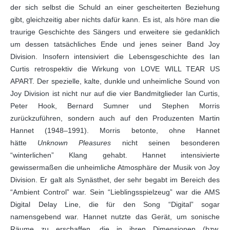
der sich selbst die Schuld an einer gescheiterten Beziehung
gibt, gleichzeitig aber nichts dafür kann. Es ist, als höre man die
traurige Geschichte des Sängers und erweitere sie gedanklich
um dessen tatsächliches Ende und jenes seiner Band Joy
Division. Insofern intensiviert die Lebensgeschichte des Ian
Curtis retrospektiv die Wirkung von LOVE WILL TEAR US
APART. Der spezielle, kalte, dunkle und unheimliche Sound von
Joy Division ist nicht nur auf die vier Bandmitglieder Ian Curtis,
Peter Hook, Bernard Sumner und Stephen Morris
zurückzuführen, sondern auch auf den Produzenten Martin
Hannet (1948–1991). Morris betonte, ohne Hannet
hätte
Unknown Pleasures
nicht seinen besonderen
“winterlichen” Klang gehabt. Hannet intensivierte
gewissermaßen die unheimliche Atmosphäre der Musik von Joy
Division. Er galt als Synästhet, der sehr begabt im Bereich des
“Ambient Control” war. Sein “Lieblingsspielzeug” war die AMS
Digital Delay Line, die für den Song “Digital” sogar
namensgebend war. Hannet nutzte das Gerät, um sonische
Räume zu erschaffen, die in ihren Dimensionen (bzw.