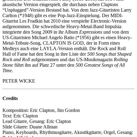
akustische Version eingespielt, die durchaus neben Claptons
“Unplugged”-Version Bestand hat. Von dem Jazz-Gitarristen Larry
Carlton (*1948) gibt es eine Pop-Jazz-Einspielung. Der MIDI-
Gitarrist Les Fradkin hat 2010 eine verspielte Electronic-Version
aufgenommen. Die schwedische Heavy-Metal-Band Impulsia
integrierte den Song 2009 in ihr Album
Expressions
und von dem
US-Gitarristen Michael Angelo Batio (*1956) gibt es einen Heavy-
Metal-Tribute-Song, CLAPTON IS GOD, der in Form eines
Medleys auch eine LAYLA-Version enthält. Die Rock and Roll
Hall of Fame hat den Song in ihre Liste der
500 Songs that Shaped
Rock and Roll
aufgenommen und das US-Musikmagazin
Rolling
Stone
führt ihn auf Platz 27 unter den
500 Greatest Songs of All
Time
.
PETER WICKE
Credits
Komposition: Eric Clapton, Jim Gordon
Text: Eric Clapton
Lead Gitarre, Gesang: Eric Clapton
Slide Gitarre: Duane Allman
Piano, Keyboards, Rhythmusgitarre, Akustikgitarre, Orgel, Gesang: