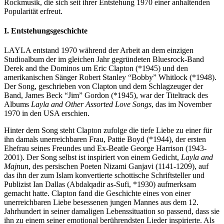
Rockmusik, die sich seit ihrer Entstehung 1970 einer anhaltenden
Popularität erfreut.
I. Entstehungsgeschichte
LAYLA entstand 1970 während der Arbeit an dem einzigen
Studioalbum der im gleichen Jahr gegründeten Bluesrock-Band
Derek and the Dominos um Eric Clapton (*1945) und den
amerikanischen Sänger Robert Stanley “Bobby” Whitlock (*1948).
Der Song, geschrieben von Clapton und dem Schlagzeuger der
Band, James Beck “Jim” Gordon (*1945), war der Titeltrack des
Albums
Layla and Other Assorted Love Songs
, das im November
1970 in den USA erschien.
Hinter dem Song steht Clapton zufolge die tiefe Liebe zu einer für
ihn damals unerreichbaren Frau, Pattie Boyd (*1944), der ersten
Ehefrau seines Freundes und Ex-Beatle George Harrison (1943-
2001). Der Song selbst ist inspiriert von einem Gedicht,
Layla and
Majnun
, des persischen Poeten Nizami Ganjavi (1141-1209), auf
das ihn der zum Islam konvertierte schottische Schriftsteller und
Publizist Ian Dallas (Abdalqadir as-Sufi, *1930) aufmerksam
gemacht hatte. Clapton fand die Geschichte eines von einer
unerreichbaren Liebe besessenen jungen Mannes aus dem 12.
Jahrhundert in seiner damaligen Lebenssituation so passend, dass sie
ihn zu einem seiner emotional berührendsten Lieder inspirierte. Als