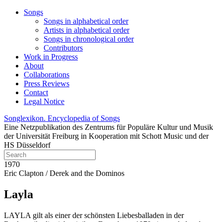
Songs
Songs in alphabetical order
Artists in alphabetical order
Songs in chronological order
Contributors
Work in Progress
About
Collaborations
Press Reviews
Contact
Legal Notice
Songlexikon. Encyclopedia of Songs
Eine Netzpublikation des Zentrums für Populäre Kultur und Musik
der Universität Freiburg in Kooperation mit Schott Music und der
HS Düsseldorf
1970
Eric Clapton / Derek and the Dominos
Layla
LAYLA gilt als einer der schönsten Liebesballaden in der