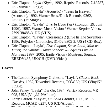
Eric Clapton.
Layla / Signe
, 1992, ‎Reprise Records, 7-18787,
US (Vinyl/7″ Single).
Eric Clapton. “Layla” (Acoustic) / “Tears In Heaven”
(Acoustic), 1992, Warner Bros./Duck Records, 9362,
US/UK (7″ Single).
Eric Clapton. “Layla”,
Live In Hyde Park
(London, 29. Juni
1996), 1997, Warner Music Vision / Warner Reprise Video,
7599 38485-3, DE (VHS).
Eric Clapton. “Layla”, Crossroads 2 (Live In The Seventies),
1996, Polydor / Chronicles, 31452 9305-2, US ‎(4 CD Box).
Eric Clapton. “Layla”,
Eric Clapton, Steve Gadd, Marcus
Miller, Joe Sample, David Sanborn – Legends Live At
Montreux 1997,
2005, ‎Eagle Vision / Montreux Sounds,
EREDV487, UK/CH (DVD-Video).
Covers
The London Symphony Orchestra. “Layla”,
Classic Rock
Classics
, 1982, Towerbell Records, TOW 30, UK (Vinyl/7”
Single).
John Fahey. “Layla”,
Let Go
, 1984, Varrick Records, VR-
008, USA (Vinyl/LP/Album).
Larry Carlton. “Layla”,
On Solid Ground
, 1989, MCA
Records, MCAD 6237, US (CD/Album).