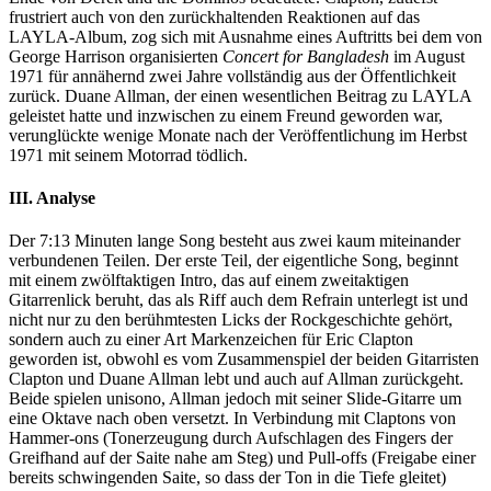
frustriert auch von den zurückhaltenden Reaktionen auf das
LAYLA-Album, zog sich mit Ausnahme eines Auftritts bei dem von
George Harrison organisierten
Concert for Bangladesh
im August
1971 für annähernd zwei Jahre vollständig aus der Öffentlichkeit
zurück. Duane Allman, der einen wesentlichen Beitrag zu LAYLA
geleistet hatte und inzwischen zu einem Freund geworden war,
verunglückte wenige Monate nach der Veröffentlichung im Herbst
1971 mit seinem Motorrad tödlich.
III. Analyse
Der 7:13 Minuten lange Song besteht aus zwei kaum miteinander
verbundenen Teilen. Der erste Teil, der eigentliche Song, beginnt
mit einem zwölftaktigen Intro, das auf einem zweitaktigen
Gitarrenlick beruht, das als Riff auch dem Refrain unterlegt ist und
nicht nur zu den berühmtesten Licks der Rockgeschichte gehört,
sondern auch zu einer Art Markenzeichen für Eric Clapton
geworden ist, obwohl es vom Zusammenspiel der beiden Gitarristen
Clapton und Duane Allman lebt und auch auf Allman zurückgeht.
Beide spielen unisono, Allman jedoch mit seiner Slide-Gitarre um
eine Oktave nach oben versetzt. In Verbindung mit Claptons von
Hammer-ons (Tonerzeugung durch Aufschlagen des Fingers der
Greifhand auf der Saite nahe am Steg) und Pull-offs (Freigabe einer
bereits schwingenden Saite, so dass der Ton in die Tiefe gleitet)