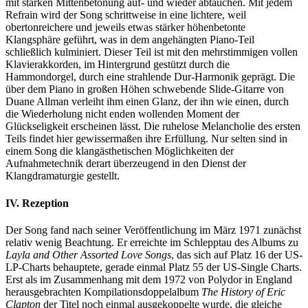
mit starken Mittenbetonung auf- und wieder abtauchen. Mit jedem
Refrain wird der Song schrittweise in eine lichtere, weil
obertonreichere und jeweils etwas stärker höhenbetonte
Klangsphäre geführt, was in dem angehängten Piano-Teil
schließlich kulminiert. Dieser Teil ist mit den mehrstimmigen vollen
Klavierakkorden, im Hintergrund gestützt durch die
Hammondorgel, durch eine strahlende Dur-Harmonik geprägt. Die
über dem Piano in großen Höhen schwebende Slide-Gitarre von
Duane Allman verleiht ihm einen Glanz, der ihn wie einen, durch
die Wiederholung nicht enden wollenden Moment der
Glückseligkeit erscheinen lässt. Die ruhelose Melancholie des ersten
Teils findet hier gewissermaßen ihre Erfüllung. Nur selten sind in
einem Song die klangästhetischen Möglichkeiten der
Aufnahmetechnik derart überzeugend in den Dienst der
Klangdramaturgie gestellt.
IV. Rezeption
Der Song fand nach seiner Veröffentlichung im März 1971 zunächst
relativ wenig Beachtung. Er erreichte im Schlepptau des Albums zu
Layla and Other Assorted Love Songs
, das sich auf Platz 16 der US-
LP-Charts behauptete, gerade einmal Platz 55 der US-Single Charts.
Erst als im Zusammenhang mit dem 1972 von Polydor in England
herausgebrachten Kompilationsdoppelalbum
The History of Eric
Clapton
der Titel noch einmal ausgekoppelte wurde, die gleiche