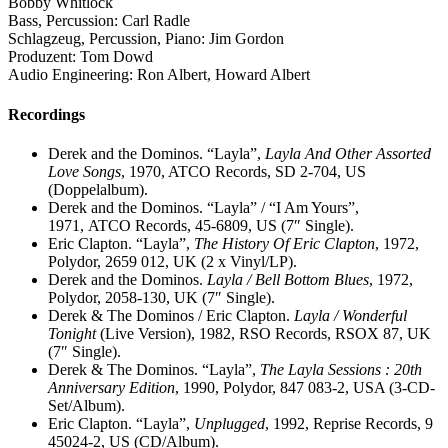
Bobby Whitlock
Bass, Percussion: Carl Radle
Schlagzeug, Percussion, Piano: Jim Gordon
Produzent: Tom Dowd
Audio Engineering: Ron Albert, Howard Albert
Recordings
Derek and the Dominos. “Layla”,
Layla And Other Assorted
Love Songs
, 1970, ATCO Records, SD 2-704, ‎US
(Doppelalbum).
Derek and the Dominos. “Layla” / “I Am Yours”,
1971, ATCO Records, 45-6809, US (7″ Single).
Eric Clapton. “Layla”,
The History Of Eric Clapton
, 1972,
Polydor, 2659 012, UK (2 x Vinyl/LP).
Derek and the Dominos.
Layla / Bell Bottom Blues
, 1972,
Polydor, 2058-130, UK (7″ Single).
Derek & The Dominos / Eric Clapton.
Layla / Wonderful
Tonight
(Live Version), 1982, RSO Records, RSOX 87, UK
(7″ Single).
Derek & The Dominos. “Layla”,
The Layla Sessions : 20th
Anniversary Edition
, 1990, Polydor, 847 083-2, USA (3-CD-
Set/Album).
Eric Clapton. “Layla”,
Unplugged
, 1992, Reprise Records, 9
45024-2, US (CD/Album).