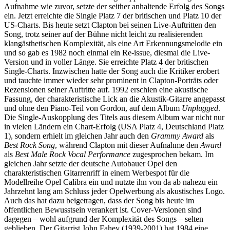
Aufnahme wie zuvor, setzte der seither anhaltende Erfolg des Songs
ein. Jetzt erreichte die Single Platz 7 der britischen und Platz 10 der
US-Charts. Bis heute setzt Clapton bei seinen Live-Auftritten den
Song, trotz seiner auf der Bühne nicht leicht zu realisierenden
klangästhetischen Komplexität, als eine Art Erkennungsmelodie ein
und so gab es 1982 noch einmal ein Re-issue, diesmal die Live-
Version und in voller Länge. Sie erreichte Platz 4 der britischen
Single-Charts. Inzwischen hatte der Song auch die Kritiker erobert
und tauchte immer wieder sehr prominent in Clapton-Porträts oder
Rezensionen seiner Auftritte auf. 1992 erschien eine akustische
Fassung, der charakteristische Lick an die Akustik-Gitarre angepasst
und ohne den Piano-Teil von Gordon, auf dem Album
Unplugged
.
Die Single-Auskopplung des Titels aus diesem Album war nicht nur
in vielen Ländern ein Chart-Erfolg (USA Platz 4, Deutschland Platz
1), sondern erhielt im gleichen Jahr auch den
Grammy Award
als
Best Rock Song
, während Clapton mit dieser Aufnahme den
Award
als
Best Male Rock Vocal Performance
zugesprochen bekam. Im
gleichen Jahr setzte der deutsche Autobauer Opel den
charakteristischen Gitarrenriff in einem Werbespot für die
Modellreihe Opel Calibra ein und nutzte ihn von da ab nahezu ein
Jahrzehnt lang am Schluss jeder Opelwerbung als akustisches Logo.
Auch das hat dazu beigetragen, dass der Song bis heute im
öffentlichen Bewusstsein verankert ist. Cover-Versionen sind
dagegen – wohl aufgrund der Komplexität des Songs – selten
geblieben. Der Gitarrist John Fahey (1939-2001) hat 1984 eine