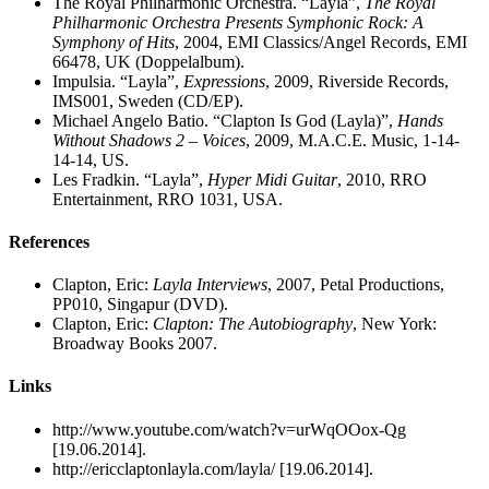
The Royal Philharmonic Orchestra. “Layla”,
The Royal
Philharmonic Orchestra Presents Symphonic Rock: A
Symphony of Hits
, 2004, EMI Classics/Angel Records, EMI
66478, UK (Doppelalbum).
Impulsia. “Layla”,
Expressions
, 2009, Riverside Records,
IMS001, Sweden (CD/EP).
Michael Angelo Batio. “Clapton Is God (Layla)”,
Hands
Without Shadows 2 – Voices
, 2009, M.A.C.E. Music, 1-14-
14-14, US.
Les Fradkin. “Layla”,
Hyper Midi Guitar
, 2010, RRO
Entertainment, RRO 1031, USA.
References
Clapton, Eric:
Layla Interviews
, 2007, Petal Productions,
PP010, Singapur (DVD).
Clapton, Eric:
Clapton: The Autobiography
, New York:
Broadway Books 2007.
Links
http://www.youtube.com/watch?v=urWqOOox-Qg
[19.06.2014].
http://ericclaptonlayla.com/layla/ [19.06.2014].