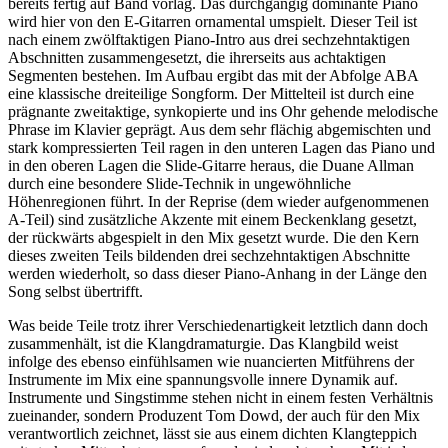
bereits fertig auf Band vorlag. Das durchgängig dominante Piano
wird hier von den E-Gitarren ornamental umspielt. Dieser Teil ist
nach einem zwölftaktigen Piano-Intro aus drei sechzehntaktigen
Abschnitten zusammengesetzt, die ihrerseits aus achtaktigen
Segmenten bestehen. Im Aufbau ergibt das mit der Abfolge ABA
eine klassische dreiteilige Songform. Der Mittelteil ist durch eine
prägnante zweitaktige, synkopierte und ins Ohr gehende melodische
Phrase im Klavier geprägt. Aus dem sehr flächig abgemischten und
stark kompressierten Teil ragen in den unteren Lagen das Piano und
in den oberen Lagen die Slide-Gitarre heraus, die Duane Allman
durch eine besondere Slide-Technik in ungewöhnliche
Höhenregionen führt. In der Reprise (dem wieder aufgenommenen
A-Teil) sind zusätzliche Akzente mit einem Beckenklang gesetzt,
der rückwärts abgespielt in den Mix gesetzt wurde. Die den Kern
dieses zweiten Teils bildenden drei sechzehntaktigen Abschnitte
werden wiederholt, so dass dieser Piano-Anhang in der Länge den
Song selbst übertrifft.
Was beide Teile trotz ihrer Verschiedenartigkeit letztlich dann doch
zusammenhält, ist die Klangdramaturgie. Das Klangbild weist
infolge des ebenso einfühlsamen wie nuancierten Mitführens der
Instrumente im Mix eine spannungsvolle innere Dynamik auf.
Instrumente und Singstimme stehen nicht in einem festen Verhältnis
zueinander, sondern Produzent Tom Dowd, der auch für den Mix
verantwortlich zeichnet, lässt sie aus einem dichten Klangteppich