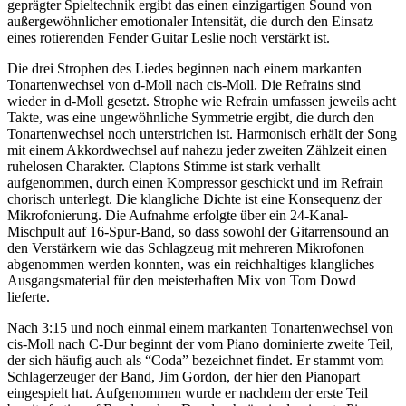
geprägter Spieltechnik ergibt das einen einzigartigen Sound von
außergewöhnlicher emotionaler Intensität, die durch den Einsatz
eines rotierenden Fender Guitar Leslie noch verstärkt ist.
Die drei Strophen des Liedes beginnen nach einem markanten
Tonartenwechsel von d-Moll nach cis-Moll. Die Refrains sind
wieder in d-Moll gesetzt. Strophe wie Refrain umfassen jeweils acht
Takte, was eine ungewöhnliche Symmetrie ergibt, die durch den
Tonartenwechsel noch unterstrichen ist. Harmonisch erhält der Song
mit einem Akkordwechsel auf nahezu jeder zweiten Zählzeit einen
ruhelosen Charakter. Claptons Stimme ist stark verhallt
aufgenommen, durch einen Kompressor geschickt und im Refrain
chorisch unterlegt. Die klangliche Dichte ist eine Konsequenz der
Mikrofonierung. Die Aufnahme erfolgte über ein 24-Kanal-
Mischpult auf 16-Spur-Band, so dass sowohl der Gitarrensound an
den Verstärkern wie das Schlagzeug mit mehreren Mikrofonen
abgenommen werden konnten, was ein reichhaltiges klangliches
Ausgangsmaterial für den meisterhaften Mix von Tom Dowd
lieferte.
Nach 3:15 und noch einmal einem markanten Tonartenwechsel von
cis-Moll nach C-Dur beginnt der vom Piano dominierte zweite Teil,
der sich häufig auch als “Coda” bezeichnet findet. Er stammt vom
Schlagerzeuger der Band, Jim Gordon, der hier den Pianopart
eingespielt hat. Aufgenommen wurde er nachdem der erste Teil