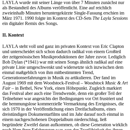
LAYLA wurde mit seiner Länge von über 7 Minuten zunächst nur
als Bestandteil des Albums veröffentlicht. Eine auf reichlich
zweieinhalb Minuten heruntergekürzte Single-Fassung erschien im
März 1971. 1990 folgte im Kontext des CD-Sets
The Layla Sessions
ein digitaler Remix des Songs.
II. Kontext
LAYLA steht voll und ganz im privaten Kontext von Eric Clapton
und unterscheidet sich schon dadurch radikal von einem Großteil
der zeitgenössischen Musikproduktionen der Jahre zuvor. Lediglich
Bob Dylan (*1941) war mit seinen Songs ähnlich radikal auf eine
private Linie umgeschwenkt und widersetzte sich inzwischen dem
einmal maßgeblich von ihm mitbestimmten Trend,
Generationserfahrungen in Musik zu artikulieren. Der fand im
August 1969 mit dem Woodstock-Festival –
Woodstock Music & Art
Fair
– in Bethel, New York, einen Höhepunkt. Zugleich markiert
das Festival aber auch eine Trendwende, denn ein großer Teil der
Teilnehmer war angesichts der Bedingungen vor Ort frustriert und
die hemmungslose kommerzielle Vermarktung des Ereignisses, die
sich 1970 in der Veröffentlichung eines Dreifachalbums, eines
dreistündigen Dokumentarfilms und im Jahr darauf noch einmal in
einem nachgeschobenen Doppelalbum niederschlug, ließ
begründete Zweifel daran aufkommen, ob diese Generation wirklich
noch Herr ihrer Erfahrungen war, von der Tragfähigkeit des ihnen