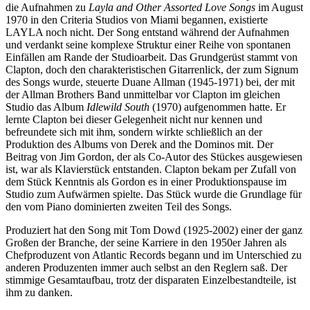
die Aufnahmen zu
Layla and Other Assorted Love Songs
im August
1970 in den Criteria Studios von Miami begannen, existierte
LAYLA noch nicht. Der Song entstand während der Aufnahmen
und verdankt seine komplexe Struktur einer Reihe von spontanen
Einfällen am Rande der Studioarbeit. Das Grundgerüst stammt von
Clapton, doch den charakteristischen Gitarrenlick, der zum Signum
des Songs wurde, steuerte Duane Allman (1945-1971) bei, der mit
der Allman Brothers Band unmittelbar vor Clapton im gleichen
Studio das Album
Idlewild South
(1970) aufgenommen hatte. Er
lernte Clapton bei dieser Gelegenheit nicht nur kennen und
befreundete sich mit ihm, sondern wirkte schließlich an der
Produktion des Albums von Derek and the Dominos mit. Der
Beitrag von Jim Gordon, der als Co-Autor des Stückes ausgewiesen
ist, war als Klavierstück entstanden. Clapton bekam per Zufall von
dem Stück Kenntnis als Gordon es in einer Produktionspause im
Studio zum Aufwärmen spielte. Das Stück wurde die Grundlage für
den vom Piano dominierten zweiten Teil des Songs.
Produziert hat den Song mit Tom Dowd (1925-2002) einer der ganz
Großen der Branche, der seine Karriere in den 1950er Jahren als
Chefproduzent von Atlantic Records begann und im Unterschied zu
anderen Produzenten immer auch selbst an den Reglern saß. Der
stimmige Gesamtaufbau, trotz der disparaten Einzelbestandteile, ist
ihm zu danken.