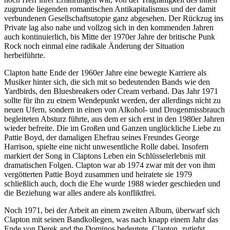
zugrunde liegenden romantischen Antikapitalismus und der damit
verbundenen Gesellschaftsutopie ganz abgesehen. Der Rückzug ins
Private lag also nahe und vollzog sich in den kommenden Jahren
auch kontinuierlich, bis Mitte der 1970er Jahre der britische Punk
Rock noch einmal eine radikale Änderung der Situation
herbeiführte.
Clapton hatte Ende der 1960er Jahre eine bewegte Karriere als
Musiker hinter sich, die sich mit so bedeutenden Bands wie den
Yardbirds, den Bluesbreakers oder Cream verband. Das Jahr 1971
sollte für ihn zu einem Wendepunkt werden, der allerdings nicht zu
neuen Ufern, sondern in einen von Alkohol- und Drogenmissbrauch
begleiteten Absturz führte, aus dem er sich erst in den 1980er Jahren
wieder befreite. Die im Großen und Ganzen unglückliche Liebe zu
Pattie Boyd, der damaligen Ehefrau seines Freundes George
Harrison, spielte eine nicht unwesentliche Rolle dabei. Insofern
markiert der Song in Claptons Leben ein Schlüsselerlebnis mit
dramatischen Folgen. Clapton war ab 1974 zwar mit der von ihm
vergötterten Pattie Boyd zusammen und heiratete sie 1979
schließlich auch, doch die Ehe wurde 1988 wieder geschieden und
die Beziehung war alles andere als konfliktfrei.
Noch 1971, bei der Arbeit an einem zweiten Album, überwarf sich
Clapton mit seinen Bandkollegen, was nach knapp einem Jahr das
Ende von Derek and the Dominos bedeutete. Clapton, zutiefst