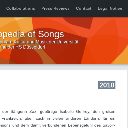
Collaborations
Press Reviews
Contact
Legal Notice
opedia of Songs
uläre Kultur und Musik der Universität
 und der HS Düsseldorf
2010
der Sängerin Zaz, gebürtige Isabelle Geffroy, den großen
Frankreich, aber auch in vielen anderen Ländern, für ein
ansons und dem damit verbundenen Lebensgefühl des Savoir-