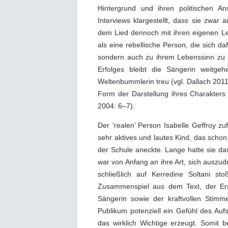
Hintergrund und ihren politischen An
Interviews klargestellt, dass sie zwar
dem Lied dennoch mit ihren eigenen Leb
als eine rebellische Person, die sich da
sondern auch zu ihrem Lebenssinn zu m
Erfolges bleibt die Sängerin weitg
Weltenbummlerin treu (vgl. Dallach 2011
Form der Darstellung ihres Charakters a
2004: 6–7).
Der ‘realen’ Person Isabelle Geffroy zu
sehr aktives und lautes Kind, das schon
der Schule aneckte. Lange hatte sie da
war von Anfang an ihre Art, sich auszu
schließlich auf Kerredine Soltani 
Zusammenspiel aus dem Text, der Er
Sängerin sowie der kraftvollen Stim
Publikum potenziell ein Gefühl des Auf
das wirklich Wichtige erzeugt. Somit 