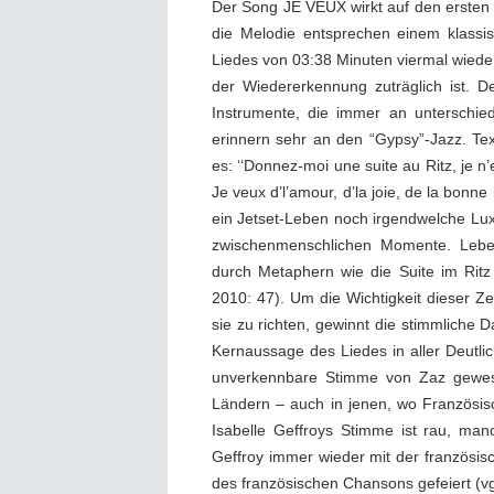
Der Song JE VEUX wirkt auf den ersten 
die Melodie entsprechen einem klassi
Liedes von 03:38 Minuten viermal wied
der Wiedererkennung zuträglich ist. D
Instrumente, die immer an unterschie
erinnern sehr an den “Gypsy”-Jazz. Tex
es: ‘‘Donnez-moi une suite au Ritz, je n
Je veux d’l’amour, d’la joie, de la bon
ein Jetset-Leben noch irgendwelche Lux
zwischenmenschlichen Momente. Lebe
durch Metaphern wie die Suite im Ritz
2010: 47). Um die Wichtigkeit dieser Z
sie zu richten, gewinnt die stimmliche D
Kernaussage des Liedes in aller Deutlic
unverkennbare Stimme von Zaz gewesen
Ländern – auch in jenen, wo Französi
Isabelle Geffroys Stimme ist rau, manc
Geffroy immer wieder mit der französis
des französischen Chansons gefeiert (vgl