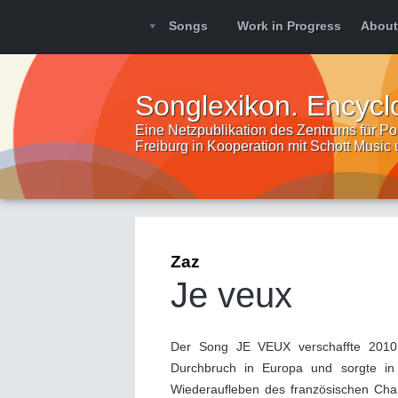
Songs
Work in Progress
About
Songlexikon. Encycl
Eine Netzpublikation des Zentrums für Pop
Freiburg in Kooperation mit Schott Music
Zaz
Je veux
Der Song JE VEUX verschaffte 2010 
Durchbruch in Europa und sorgte in 
Wiederaufleben des französischen Ch