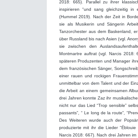
2018: 665). Parallel zu ihrer klassi
inspirieren “und sang gleichzeitig i
(Hummel 2019). Nach der Zeit in Bordea
sie als Musikerin und Sängerin Arbei
Tanzorchester aus dem Baskenland, erpr
über Russland bis nach Asien (vgl. Ano
sie zwischen den Auslandsaufenthal
Montmartre auftrat (vgl. Narcis 2018: 
späteren Produzenten und Manager ihre
dem französischen Sänger, Songschreib
einer rauen und rockigen Frauenstimm
unmittelbar von dem Talent und der Einz
die Arbeit an einem gemeinsamen Albu
drei Jahren konnte Zaz ihr musikalisch
nicht nur das Lied “Trop sensible” selb
passants”
,
“ Le long de la route”
,
“Pren
Des Weiteren wurde auch der Popsä
produzierte mit ihr die Lieder “Éblouie
Narcis 2018: 667). Nach drei Jahren im 