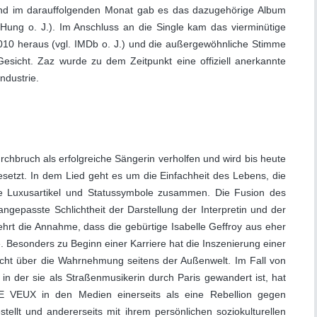
 und im darauffolgenden Monat gab es das dazugehörige Album
Hung o. J.). Im Anschluss an die Single kam das vierminütige
10 heraus (vgl. IMDb o. J.) und die außergewöhnliche Stimme
sicht. Zaz wurde zu dem Zeitpunkt eine offiziell anerkannte
ndustrie.
hbruch als erfolgreiche Sängerin verholfen und wird bis heute
esetzt. In dem Lied geht es um die Einfachheit des Lebens, die
lle Luxusartikel und Statussymbole zusammen. Die Fusion des
 angepasste Schlichtheit der Darstellung der Interpretin und der
hrt die Annahme, dass die gebürtige Isabelle Geffroy aus eher
 Besonders zu Beginn einer Karriere hat die Inszenierung einer
acht über die Wahrnehmung seitens der Außenwelt. Im Fall von
in der sie als Straßenmusikerin durch Paris gewandert ist, hat
 JE VEUX in den Medien einerseits als eine Rebellion gegen
llt und andererseits mit ihrem persönlichen soziokulturellen