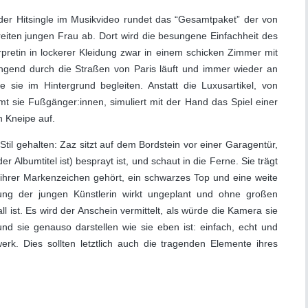
der Hitsingle im Musikvideo rundet das “Gesamtpaket” der von
reiten jungen Frau ab. Dort wird die besungene Einfachheit des
rpretin in lockerer Kleidung zwar in einem schicken Zimmer mit
ngend durch die Straßen von Paris läuft und immer wieder an
e sie im Hintergrund begleiten. Anstatt die Luxusartikel, von
 sie Fußgänger:innen, simuliert mit der Hand das Spiel einer
n Kneipe auf.
Stil gehalten: Zaz sitzt auf dem Bordstein vor einer Garagentür,
 Albumtitel ist) besprayt ist, und schaut in die Ferne. Sie trägt
ihrer Markenzeichen gehört, ein schwarzes Top und eine weite
ung der jungen Künstlerin wirkt ungeplant und ohne großen
l ist. Es wird der Anschein vermittelt, als würde die Kamera sie
und sie genauso darstellen wie sie eben ist: einfach, echt und
rk. Dies sollten letztlich auch die tragenden Elemente ihres