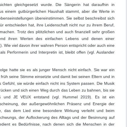
sichten gleichgesetzt wurde. Die Sängerin hat daraufhin in
 aus einem gutbürgerlichen Haushalt stammt, aber die Werte in
enseinstellungen übereinstimmen. Sie selbst beschreibst sich
für entschieden hat, ihre Leidenschaft nicht nur zu ihrem Beruf,
achen. Trotz des plötzlichen und auch finanziell sehr großen
ehend ihren Werten des einfachen Lebens und denen einer
). Wie viel davon ihrer wahren Person entspricht oder auch eine
ls Performerin und Interpretin ist, bleibt offen (vgl. Auslander
folge hatte sie es als junger Mensch nicht einfach. Sie war ein
 früh seine Stimme einsetzte und damit bei seinen Eltern und in
s Gefühl, sie würde einfach nicht ins System passen. Die Musik
drücken und sich einen Weg durch das Leben zu bahnen, bis sie
stoß und JE VEUX entstand (vgl. Hummel 2019). Es ist ein
scheinung, der außergewöhnlichen Präsenz und Energie der
me, das dem Lied eine besondere Wirkung verleiht und beim
schwungs, der Auflockerung des Alltags und der Besinnung auf
bedient es Bedürfnisse, nach denen sich die Menschen in der