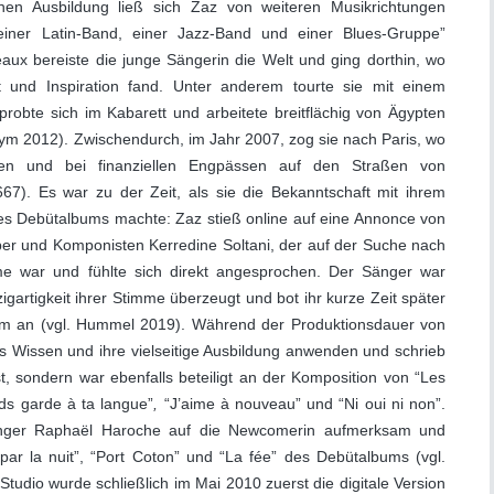
schen Ausbildung ließ sich Zaz von weiteren Musikrichtungen
n einer Latin-Band, einer Jazz-Band und einer Blues-Gruppe”
ux bereiste die junge Sängerin die Welt und ging dorthin, wo
t und Inspiration fand. Unter anderem tourte sie mit einem
obte sich im Kabarett und arbeitete breitflächig von Ägypten
nym 2012). Zwischendurch, im Jahr 2007, zog sie nach Paris, wo
ten und bei finanziellen Engpässen auf den Straßen von
667). Es war zu der Zeit, als sie die Bekanntschaft mit ihrem
s Debütalbums machte: Zaz stieß online auf eine Annonce von
er und Komponisten Kerredine Soltani, der auf der Suche nach
e war und fühlte sich direkt angesprochen. Der Sänger war
igartigkeit ihrer Stimme überzeugt und bot ihr kurze Zeit später
m an (vgl. Hummel 2019). Während der Produktionsdauer von
es Wissen und ihre vielseitige Ausbildung anwenden und schrieb
st, sondern war ebenfalls beteiligt an der Komposition von “Les
ds garde à ta langue”
,
“J’aime à nouveau” und “Ni oui ni non”.
nger Raphaël Haroche auf die Newcomerin aufmerksam und
 par la nuit”, “Port Coton” und “La fée” des Debütalbums (vgl.
Studio wurde schließlich im Mai 2010 zuerst die digitale Version