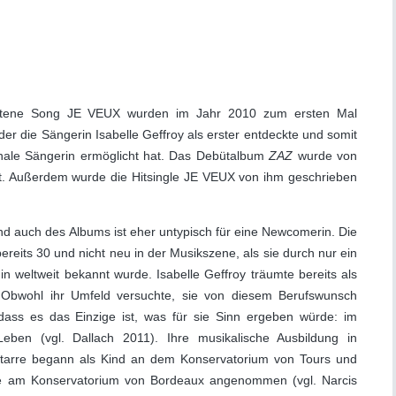
ltene Song JE VEUX wurden im Jahr 2010 zum ersten Mal
 der die Sängerin Isabelle Geffroy als erster entdeckte und somit
ionale Sängerin ermöglicht hat. Das Debütalbum
ZAZ
wurde von
t. Außerdem wurde die Hitsingle JE VEUX von ihm geschrieben
nd auch des Albums ist eher untypisch für eine Newcomerin. Die
reits 30 und nicht neu in der Musikszene, als sie durch nur ein
n weltweit bekannt wurde. Isabelle Geffroy träumte bereits als
. Obwohl ihr Umfeld versuchte, sie von diesem Berufswunsch
 dass es das Einzige ist, was für sie Sinn ergeben würde: im
eben (vgl. Dallach 2011). Ihre musikalische Ausbildung in
Gitarre begann als Kind an dem Konservatorium von Tours und
ne am Konservatorium von Bordeaux angenommen (vgl. Narcis