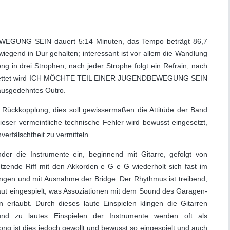
GUNG SEIN dauert 5:14 Minuten, das Tempo beträgt 86,7
iegend in Dur gehalten; interessant ist vor allem die Wandlung
Song in drei Strophen, nach jeder Strophe folgt ein Refrain, nach
ngebettet wird ICH MÖCHTE TEIL EINER JUGENDBEWEGUNG SEIN
 ausgedehntes Outro.
n Rückkopplung; dies soll gewissermaßen die Attitüde der Band
ieser vermeintliche technische Fehler wird bewusst eingesetzt,
rfälschtheit zu vermitteln.
er die Instrumente ein, beginnend mit Gitarre, gefolgt von
tzende Riff mit den Akkorden e G e G wiederholt sich fast im
ngen und mit Ausnahme der Bridge. Der Rhythmus ist treibend,
laut eingespielt, was Assoziationen mit dem Sound des Garagen-
 erlaubt. Durch dieses laute Einspielen klingen die Gitarren
und zu lautes Einspielen der Instrumente werden oft als
Song ist dies jedoch gewollt und bewusst so eingespielt und auch