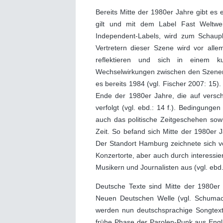
Bereits Mitte der 1980er Jahre gibt es
gilt und mit dem Label Fast Weltweit
Independent-Labels, wird zum Schaupl
Vertretern dieser Szene wird vor alle
reflektieren und sich in einem ku
Wechselwirkungen zwischen den Szenen
es bereits 1984 (vgl. Fischer 2007: 15
Ende der 1980er Jahre, die auf versch
verfolgt (vgl. ebd.: 14 f.). Bedingung
auch das politische Zeitgeschehen so
Zeit. So befand sich Mitte der 1980er J
Der Standort Hamburg zeichnete sich vo
Konzertorte, aber auch durch interess
Musikern und Journalisten aus (vgl. ebd.
Deutsche Texte sind Mitte der 1980er 
Neuen Deutschen Welle (vgl. Schumac
werden nun deutschsprachige Songtexte
frühe Phase der Parolen-Punk aus Eng