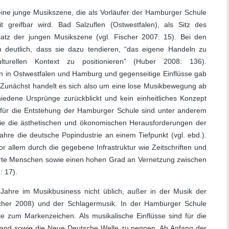
 eine junge Musikszene, die als Vorläufer der Hamburger Schule
 greifbar wird. Bad Salzuflen (Ostwestfalen), als Sitz des
atz der jungen Musikszene (vgl. Fischer 2007: 15). Bei den
m deutlich, dass sie dazu tendieren, “das eigene Handeln zu
lturellen Kontext zu positionieren” (Huber 2008: 136).
 in Ostwestfalen und Hamburg und gegenseitige Einflüsse gab
). Zunächst handelt es sich also um eine lose Musikbewegung ab
iedene Ursprünge zurückblickt und kein einheitliches Konzept
en für die Entstehung der Hamburger Schule sind unter anderem
wie die ästhetischen und ökonomischen Herausforderungen der
ahre die deutsche Popindustrie an einem Tiefpunkt (vgl. ebd.).
r allem durch die gegebene Infrastruktur wie Zeitschriften und
ierte Menschen sowie einen hohen Grad an Vernetzung zwischen
: 17).
Jahre im Musikbusiness nicht üblich, außer in der Musik der
her 2008) und der Schlagermusik. In der Hamburger Schule
 zum Markenzeichen. Als musikalische Einflüsse sind für die
land sowie die Neue Deutsche Welle zu nennen. Ab Anfang der