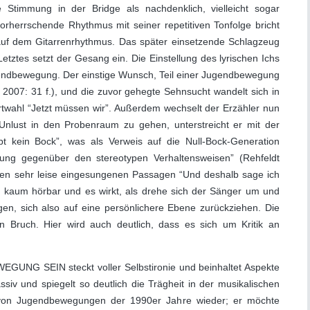
 Stimmung in der Bridge als nachdenklich, vielleicht sogar
orherrschende Rhythmus mit seiner repetitiven Tonfolge bricht
auf dem Gitarrenrhythmus. Das später einsetzende Schlagzeug
Letztes setzt der Gesang ein. Die Einstellung des lyrischen Ichs
ugendbewegung. Der einstige Wunsch, Teil einer Jugendbewegung
her 2007: 31 f.), und die zuvor gehegte Sehnsucht wandelt sich in
rtwahl “Jetzt müssen wir”. Außerdem wechselt der Erzähler nun
Unlust in den Probenraum zu gehen, unterstreicht er mit der
 kein Bock”, was als Verweis auf die Null-Bock-Generation
ung gegenüber den stereotypen Verhaltensweisen” (Rehfeldt
 den sehr leise eingesungenen Passagen “Und deshalb sage ich
nd kaum hörbar und es wirkt, als drehe sich der Sänger um und
en, sich also auf eine persönlichere Ebene zurückziehen. Die
en Bruch. Hier wird auch deutlich, dass es sich um Kritik an
G SEIN steckt voller Selbstironie und beinhaltet Aspekte
assiv und spiegelt so deutlich die Trägheit in der musikalischen
 von Jugendbewegungen der 1990er Jahre wieder; er möchte