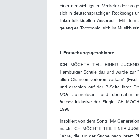
einer der wichtigsten Vertreter der so
sich in deutschsprachigen Rocksongs un
linksintellektuellen Anspruch. M
gelang es Tocotronic, sich im Musikbusin
I. Entstehungsgeschichte
ICH MÖCHTE TEIL EINER JUGENDBEW
Hamburger Schule dar und wurde zur “i
allen Chancen verloren vorkam” (Fisch
und erschien auf der B-Seite ihrer 
D’Or
aufmerksam und übernahm nu
besser
inklusive der Single ICH MÖ
1995.
Inspiriert von dem Song “My Generatio
macht ICH MÖCHTE TEIL EINER JUGE
Jahre, die auf der Suche nach ihrem Pla