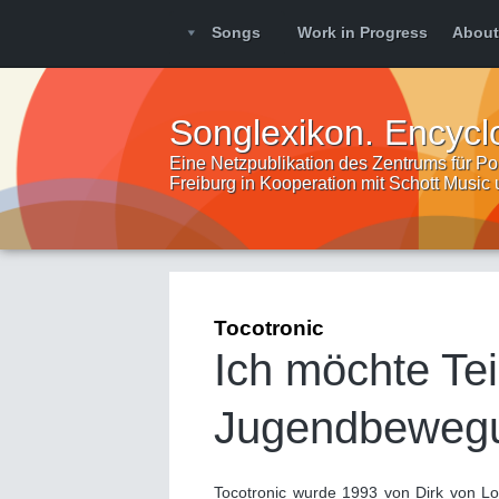
Songs
Work in Progress
About
Songlexikon. Encycl
Eine Netzpublikation des Zentrums für Pop
Freiburg in Kooperation mit Schott Music
Tocotronic
Ich möchte Tei
Jugendbewegu
Tocotronic wurde 1993 von Dirk von Lo