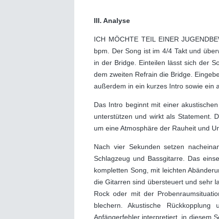
III. Analyse
ICH MÖCHTE TEIL EINER JUGENDBEWE
bpm. Der Song ist im 4/4 Takt und überw
in der Bridge. Einteilen lässt sich der 
dem zweiten Refrain die Bridge. Ei
außerdem in ein kurzes Intro sowie ein
Das Intro beginnt mit einer akustische
unterstützen und wirkt als Statement. D
um eine Atmosphäre der Rauheit und Unve
Nach vier Sekunden setzen nacheinand
Schlagzeug und Bassgitarre. Das einse
kompletten Song, mit leichten Abänderu
die Gitarren sind übersteuert und sehr 
Rock oder mit der Probenraumsituation
blechern. Akustische Rückkopplung 
Anfängerfehler interpretiert, in diesem 