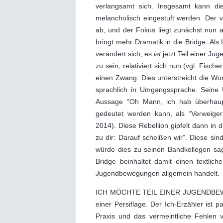
verlangsamt sich. Insgesamt kann die
melancholisch eingestuft werden. Der v
ab, und der Fokus liegt zunächst nun 
bringt mehr Dramatik in die Bridge. Als 
verändert sich, es
ist
jetzt Teil einer J
zu sein, relativiert sich nun (vgl. Fisc
einen Zwang. Dies unterstreicht die Wo
sprachlich in Umgangssprache. Seine 
Aussage “Oh Mann, ich hab überhaupt
gedeutet werden kann, als “Verweiger
2014). Diese Rebellion gipfelt dann in
zu dir: Darauf scheißen wir”. Diese si
würde dies zu seinen Bandkollegen sag
Bridge beinhaltet damit einen textlich
Jugendbewegungen allgemein handelt.
ICH MÖCHTE TEIL EINER JUGENDBEWEGUN
einer Persiflage. Der Ich-Erzähler ist p
Praxis und das vermeintliche Fehlen