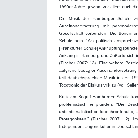
1990er Jahre gewinnt vor allem auch di
Die Musik der Hamburger Schule wir
Auseinandersetzung mit postmodern
Gesellschaft verbunden. Die Benennun
Schule sein: “Als politisch anspruchs
[Frankfurter Schule] Anknüpfungspunkte 
Anklang in Hamburg und äußerte sich in 
(Fischer 2007: 13). Eine weitere Bezei
aufgrund besagter Auseinandersetzung m
teilt deutschsprachige Musik in den 19
Tocotronic der Diskurslyrik zu (vgl. Seile
Kritik am Begriff Hamburger Schule kom
problematisch empfunden. “Die Besc
antinationalistischen Idee ihrer Inhalte
Protagonisten.” (Fischer 2007: 12). 
Independent-Jugendkultur in Deutschland