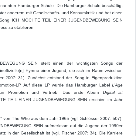
 genannten Hamburger Schule. Die Hamburger Schule beschäftigt
ter anderem mit Gesellschafts- und Konsumkritik und hat einen
it dem Song ICH MÖCHTE TEIL EINER JUGENDBEWEGUNG SEIN
ess zu etablieren.
EGUNG SEIN stellt einen der wichtigsten Songs der
noffizielle[n] Hymne einer Jugend, die sich im Raum zwischen
er 2007: 31). Zunächst entstand der Song in Eigenproduktion
Promotion-LP. Auf diese LP wurde das Hamburger Label
L’Age
n Promotion und Vertrieb. Das erste Album
Digital ist
CHTE TEIL EINER JUGENDBEWEGUNG SEIN erschien im Jahr
n” von The Who aus dem Jahr 1965 (vgl. Schlösser 2007: 507),
NDBEWEGUNG SEIN aufmerksam auf die Jugend der 1990er
tz in der Gesellschaft ist (vgl. Fischer 2007: 34). Die Karriere