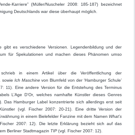
ende-Karriere” (Müller/Nuscheler 2008: 185-187) bezeichnet
nigung Deutschlands war diese überhaupt möglich.
 gibt es verschiedene Versionen. Legendenbildung und der
aum für Spekulationen und machen dieses Phänomen umso
chrieb in einem Artikel über die Veröffentlichung der
. sowie
Ich Maschine
von Blumfeld von der ‘Hamburger Schule’
07: 11). Eine andere Version für die Entstehung des Terminus
abels L’Age D’Or, welches namhafte Künstler dieses Genres
4). Das Hamburger Label konzentrierte sich allerdings erst seit
ünstler (vgl. Fischer 2007: 20-21). Eine dritte Version der
 Erwähnung in einem Bielefelder Fanzine mit dem Namen
What’s
Fischer 2007: 12). Die letzte Erklärung bezieht sich auf das
 dem Berliner Stadtmagazin
TIP
(vgl. Fischer 2007: 12).