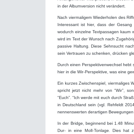
in der Albumversion nicht verändert.
Nach viermaligem Wiederholen des Riffs
Interessant ist hier, dass der Gesang n
wodurch einzelne Textpassagen kaum w
wird im Text der Wunsch nach Zugehörigk
passive Haltung. Diese Sehnsucht nach
sein Vertrauen zu schenken, drücken glei
Durch einen Perspektivenwechsel hebt s
hier in die Wir-Perspektive, was eine gewi
Ein kurzes Zwischenspiel, viermaliges Wi
spricht jetzt nicht mehr von “Wir”, so
“Euch”. “Ich werde mit euch durch Stra
in Deutschland sein (vgl. Rehfeldt 2014
nennenswerten derartigen Bewegungen
In der Bridge, beginnend bei 1.48 Minu
Dur- in eine Moll-Tonlage. Dies hat 