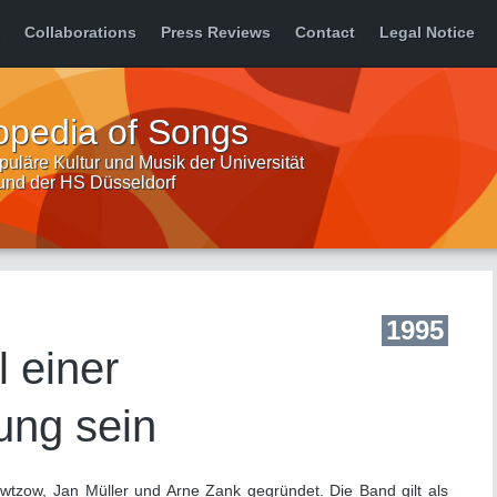
Collaborations
Press Reviews
Contact
Legal Notice
opedia of Songs
uläre Kultur und Musik der Universität
 und der HS Düsseldorf
1995
l einer
ng sein
wtzow, Jan Müller und Arne Zank gegründet. Die Band gilt als