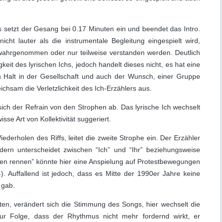
 setzt der Gesang bei 0.17 Minuten ein und beendet das Intro.
icht lauter als die instrumentale Begleitung eingespielt wird,
ahrgenommen oder nur teilweise verstanden werden. Deutlich
eit des lyrischen Ichs, jedoch handelt dieses nicht, es hat eine
 Halt in der Gesellschaft und auch der Wunsch, einer Gruppe
chsam die Verletzlichkeit des Ich-Erzählers aus.
ich der Refrain von den Strophen ab. Das lyrische Ich wechselt
sse Art von Kollektivität suggeriert.
ederholen des Riffs, leitet die zweite Strophe ein. Der Erzähler
ndern unterscheidet zwischen “Ich” und “Ihr” beziehungsweise
ßen rennen” könnte hier eine Anspielung auf Protestbewegungen
). Auffallend ist jedoch, dass es Mitte der 1990er Jahre keine
 gab.
ten, verändert sich die Stimmung des Songs, hier wechselt die
zur Folge, dass der Rhythmus nicht mehr fordernd wirkt, er