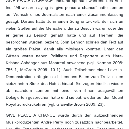
GIVE PEACE A CHANCE entstand spontan während des Bed-
Ins. “All we are saying is: give peace a chance” hatte Lennon
auf Wunsch eines Journalisten nach einer Zusammenfassung
gesagt. Daraus hatte John einen Song entwickelt, der sich an
vielen Stellen auf die Menschen, die zu Besuch waren oder die
er gerne zu Besuch gehabt hätte und auf Themen, die
besprochen wurden, bezieht. John Lennon schrieb den Text auf
ein großes Plakat, damit alle mitsingen konnten. Unter den
Gästen waren neben Politikern und Reportern auch Hare-
Krishna-Anhänger aus Montreal anwesend (vgl. Norman 2008:
756 f., McGrath 2009: 10 f.). Auch Teilnehmer einer Love-In-
Demonstration drängten sich Lennons Bitten zum Trotz in den
siebzehnten Stock des Hotels hinauf. Sie zogen friedlich wieder
ab, nachdem Lennon mit einer von ihnen ausgewählten
Delegierten gesprochen hatte und sie bat, wieder auf den Mount
Royal zurückzukehren (vgl. Glanville-Brown 2009: 23).
GIVE PEACE A CHANCE wurde durch den aufzeichnenden
Musikproduzenten André Perry noch zusätzlich nachbearbeitet.