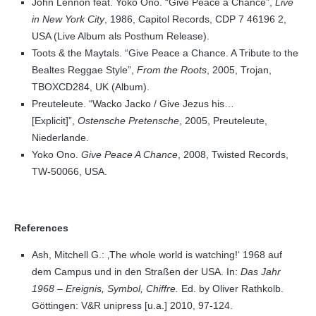
John Lennon feat. Yoko Ono. “Give Peace a Chance”,
Live
in New York City
, 1986, Capitol Records, CDP 7 46196 2,
USA (Live Album als Posthum Release).
Toots & the Maytals. “Give Peace a Chance. A Tribute to the
Bealtes Reggae Style”,
From the Roots
, 2005, Trojan,
TBOXCD284, UK (Album).
Preuteleute. “Wacko Jacko / Give Jezus his…
[Explicit]”,
Ostensche Pretensche
, 2005, Preuteleute,
Niederlande.
Yoko Ono.
Give Peace A Chance
, 2008, Twisted Records,
TW-50066, USA.
References
Ash, Mitchell G.: ‚The whole world is watching!‘ 1968 auf
dem Campus und in den Straßen der USA. In:
Das Jahr
1968 – Ereignis, Symbol, Chiffre.
Ed. by Oliver Rathkolb.
Göttingen: V&R unipress [u.a.] 2010, 97-124.