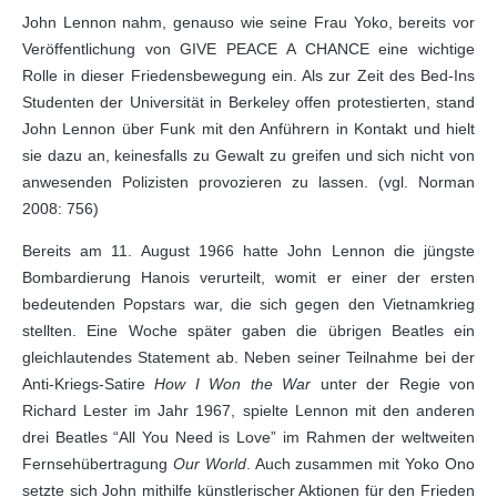
John Lennon nahm, genauso wie seine Frau Yoko, bereits vor
Veröffentlichung von GIVE PEACE A CHANCE eine wichtige
Rolle in dieser Friedensbewegung ein. Als zur Zeit des Bed-Ins
Studenten der Universität in Berkeley offen protestierten, stand
John Lennon über Funk mit den Anführern in Kontakt und hielt
sie dazu an, keinesfalls zu Gewalt zu greifen und sich nicht von
anwesenden Polizisten provozieren zu lassen. (vgl. Norman
2008: 756)
Bereits am 11. August 1966 hatte John Lennon die jüngste
Bombardierung Hanois verurteilt, womit er einer der ersten
bedeutenden Popstars war, die sich gegen den Vietnamkrieg
stellten. Eine Woche später gaben die übrigen Beatles ein
gleichlautendes Statement ab. Neben seiner Teilnahme bei der
Anti-Kriegs-Satire
How I Won the War
unter der Regie von
Richard Lester im Jahr 1967, spielte Lennon mit den anderen
drei Beatles “All You Need is Love” im Rahmen der weltweiten
Fernsehübertragung
Our World
. Auch zusammen mit Yoko Ono
setzte sich John mithilfe künstlerischer Aktionen für den Frieden