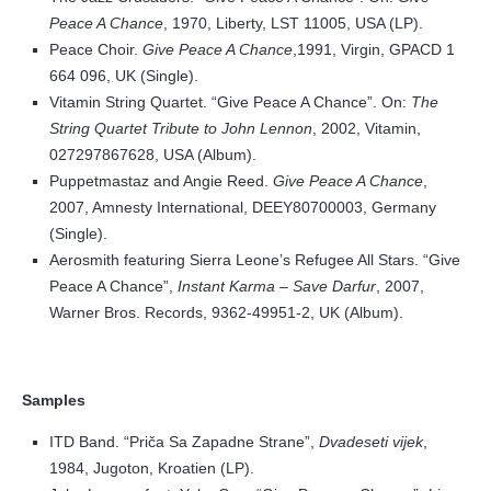
Peace A Chance
, 1970, Liberty, LST 11005, USA (LP).
Peace Choir.
Give Peace A Chance
,1991, Virgin, GPACD 1
664 096, UK (Single).
Vitamin String Quartet. “Give Peace A Chance”. On:
The
String Quartet Tribute to John Lennon
, 2002, Vitamin,
027297867628, USA (Album).
Puppetmastaz and Angie Reed.
Give Peace A Chance
,
2007, Amnesty International, DEEY80700003, Germany
(Single).
Aerosmith featuring Sierra Leone’s Refugee All Stars. “Give
Peace A Chance”,
Instant Karma – Save Darfur
, 2007,
Warner Bros. Records, 9362-49951-2, UK (Album).
Samples
ITD Band. “Priča Sa Zapadne Strane”,
Dvadeseti vijek
,
1984, Jugoton, Kroatien (LP).