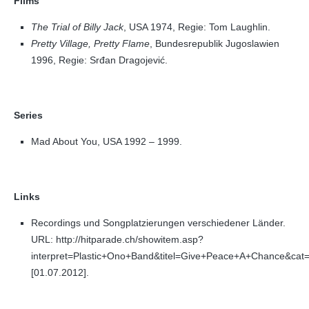
Films
The Trial of Billy Jack
, USA 1974, Regie: Tom Laughlin.
Pretty Village, Pretty Flame
, Bundesrepublik Jugoslawien
1996, Regie: Srđan Dragojević.
Series
Mad About You, USA 1992 – 1999.
Links
Recordings und Songplatzierungen verschiedener Länder.
URL: http://hitparade.ch/showitem.asp?
interpret=Plastic+Ono+Band&titel=Give+Peace+A+Chance&cat
[01.07.2012].