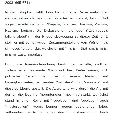
2008: 665-671).
In den Strophen zählt John Lennon eine Reihe mehr oder
weniger willkürlich zusammengestellter Begriffe auf, die zum Teil
sogar frei erfunden sind: “Bagism, Shagism, Dragism, Madism,
Ragism, Tagism”. Die Diskussionen, die jeder (“Everybody’s
talking about”) in der Friedensbewegung zu dieser Zeit führt,
stellt er mit seiner wilden Zusammenstellung von Wörtern als
sinnloses “Blabla” dar, welche er mit “this-ism, that-ism, is-m is-
m is-m” zusammenfasst.
Durch die Aneinanderreihung bestimmter Begriffe, stellt er
zudem eine bestimmte Wertigkeit her. Bedeutsames, z.B.
politische Posten, nennt er in einem Atemzug mit
Belanglosigkeiten, so werden “ministers” und “canisters” auf
dieselbe Ebene gestellt. Die Abwertung wird durch die Art, mit
der er die Begriffe “herunterleiert” noch verstärkt. Zunächst
stand in einer Reihe mit “revolution” und “evolution” auch
“masturbation”, womit Lennon gegen bestehende Tabus
aufbegehren wollte. Er ersetzte den Begriff dann jedoch durch