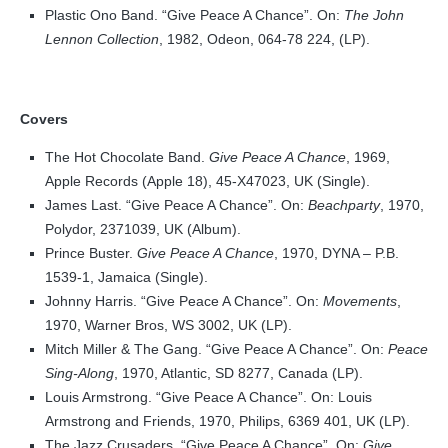
Plastic Ono Band. “Give Peace A Chance”. On:
The John
Lennon Collection
, 1982, Odeon, 064-78 224, (LP).
Covers
The Hot Chocolate Band.
Give Peace A Chance
, 1969,
Apple Records (Apple 18), 45-X47023, UK (Single).
James Last. “Give Peace A Chance”. On:
Beachparty
, 1970,
Polydor, 2371039, UK (Album).
Prince Buster.
Give Peace A Chance
, 1970, DYNA – P.B.
1539-1, Jamaica (Single).
Johnny Harris. “Give Peace A Chance”. On:
Movements
,
1970, Warner Bros, WS 3002, UK (LP).
Mitch Miller & The Gang. “Give Peace A Chance”. On:
Peace
Sing-Along
, 1970, Atlantic, SD 8277, Canada (LP).
Louis Armstrong. “Give Peace A Chance”. On: Louis
Armstrong and Friends, 1970, Philips, 6369 401, UK (LP).
The Jazz Crusaders. “Give Peace A Chance”. On:
Give