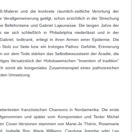
ß-Malerei und die konkrete räumlich-zeitliche Verortung der
 Verallgemeinerung getilgt, schon ersichtlich in der Streichung
 Bellefontaine und Gabriel Lajeunesse. Die langen Jahre der
 sie sich schließlich in Philadelphia niederlässt und in der
Gabriel, todkrank, erliegt in ihren Armen einer Epidemie. Die
n Stolz zur Seite bzw. ein trotziges Pathos: Gefühle, Erinnerung
en vor dem Tode stärken das Selbstbewusstsein der Acadie, die
tiges Versatzstück der Hobsbawmschen “Invention of tradition”
sich somit als kongeniales Zusammenspiel eines pathosreichen
enden Umsetzung.
etiertesten französischen Chansons in Nordamerika. Die erste
aufgenommen und später vom Komponisten und Texter Michel
ten Cover-Versionen stammen von Marie-Jo Thério, Rosemarie
rd, Isabelle Roy, Marie Williams, Carolyne Jomphe oder Les