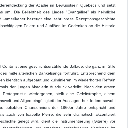
iederentdeckung der Acadie im Bewusstsein Québecs und setzt
s um. Die Beliebtheit des Liedes “Évangéline” als heimliche
 -amerikaner bezeugt eine sehr breite Rezeptionsgeschichte
einschlägigen Feiern und Jubiläen im Gedenken an die Historie
Conte ist eine geschichtserzählende Ballade, die ganz im Stile
 des mittelalterlichen Bänkelsangs fortführt. Entsprechend dem
hen identisch aufgebaut und kulminieren im wiederholten Refrain
ksals der jungen Akadierin Ausdruck verleiht. Nach den ersten
 Protagonistin wiedergeben, stellt eine Geleitstrophe, einem
swelt und Allgemeingültigkeit der Aussagen her. Indem sowohl
s beliebten Chansonniers der 1960er Jahre entspricht und
ls auch von Isabelle Pierre, die sehr dramatisch akzentuiert
hichte gelegt wird, dient die Instrumentierung (Gitarre) vor