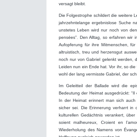
versagt bleibt.
Die Folgestrophe schildert die weitere
jahrzehntelange ergebnislose Suche nac
unstetes Leben wird nur noch von den G
pensées”. Den Alltag, so erfahren wir 
Aufopferung für ihre Mitmenschen, für 
altruistisch, treu und herzensgut aus
noch nur von Gabriel gelenkt werden, d
Leiden nun ein Ende hat. Vor ihr, so die 
wohl der lang vermisste Gabriel, der schl
Im Geleitteil der Ballade wird die 
Bedeutung der Heimat ausgedrückt: “Il e
In der Heimat erinnert man sich auch
sicher sei. Die Erinnerung verharrt i
kulturellen Gedächtnis verankert, über
soient malheureux, Croient en l’am
Wiederholung des Namens von Évangéli