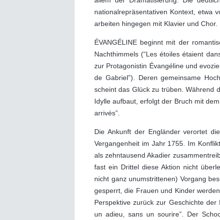
allem der Dramatisierung. Die deutli
nationalrepräsentativen Kontext, etwa 
arbeiten hingegen mit Klavier und Chor.
ÉVANGÉLINE beginnt mit der romantisc
Nachthimmels (“Les étoiles étaient dans l
zur Protagonistin Évangéline und evozie
de Gabriel”). Deren gemeinsame Hochzei
scheint das Glück zu trüben. Während d
Idylle aufbaut, erfolgt der Bruch mit dem
arrivés”.
Die Ankunft der Engländer verortet d
Vergangenheit im Jahr 1755. Im Konflik
als zehntausend Akadier zusammentreibe
fast ein Drittel diese Aktion nicht übe
nicht ganz unumstrittenen) Vorgang besc
gesperrt, die Frauen und Kinder werden 
Perspektive zurück zur Geschichte der 
un adieu, sans un sourire”. Der Schoc