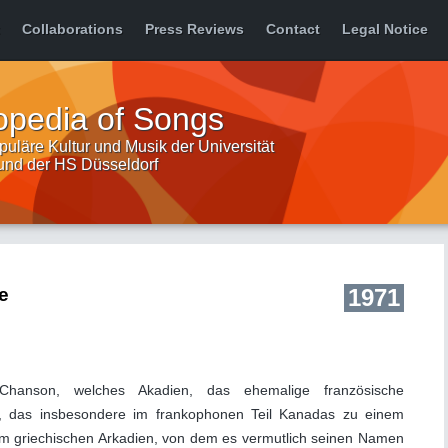
Collaborations
Press Reviews
Contact
Legal Notice
opedia of Songs
uläre Kultur und Musik der Universität
 und der HS Düsseldorf
re
1971
hanson, welches Akadien, das ehemalige französische
gt, das insbesondere im frankophonen Teil Kanadas zu einem
um griechischen Arkadien, von dem es vermutlich seinen Namen