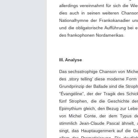
allerdings vereinnahmt für sich die W
dies auch in seinen weiteren Chanson
Nationalhymne der Frankokanadier und
und die obligatorische Aufführung bei 
des frankophonen Nordamerikas.
III. Analyse
Das sechsstrophige Chanson von Michel 
des ,story telling’ diese moderne Form
Grundprinzip der Ballade sind die Strop
“Évangéline”, der der Tragik des Schic
fünf Strophen, die die Geschichte der
Epimythium gleich, den Bezug zur Leben
von Michel Conte, der dem Typus de
stimmlich Jean-Claude Pascal ähnelt, a
singt, das Hauptaugenmerk auf die Gesc