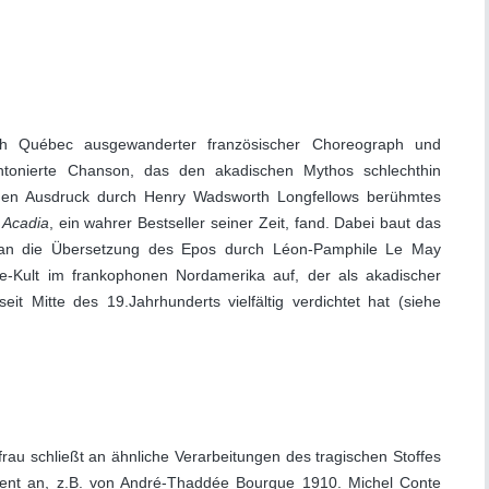
ch Québec ausgewanderter französischer Choreograph und
intonierte Chanson, das den akadischen Mythos schlechthin
seinen Ausdruck durch Henry Wadsworth Longfellows berühmtes
 Acadia
, ein wahrer Bestseller seiner Zeit, fand. Dabei baut das
an die Übersetzung des Epos durch Léon-Pamphile Le May
e-Kult im frankophonen Nordamerika auf, der als akadischer
it Mitte des 19.Jahrhunderts vielfältig verdichtet hat (siehe
rau schließt an ähnliche Verarbeitungen des tragischen Stoffes
nt an, z.B. von André-Thaddée Bourque 1910. Michel Conte