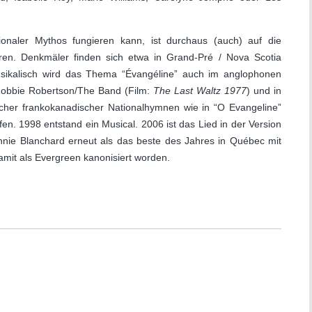
naler Mythos fungieren kann, ist durchaus (auch) auf die
ren. Denkmäler finden sich etwa in Grand-Pré / Nova Scotia
 Musikalisch wird das Thema “Évangéline” auch im anglophonen
obbie Robertson/The Band (Film:
The Last Waltz 1977
) und in
cher frankokanadischer Nationalhymnen wie in “O Evangeline”
en. 1998 entstand ein Musical. 2006 ist das Lied in der Version
nie Blanchard erneut als das beste des Jahres in Québec mit
it als Evergreen kanonisiert worden.