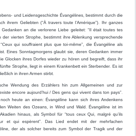
 Lebens- und Leidensgeschichte Évangélines, bestimmt durch die
h ihrem Geliebten (“À travers toute l’Amérique”). Ihr ganzes
edanken an die verlorene Liebe geleitet: “Il était toutes tes
in der vierten Strophe, bestimmt ihre Ablenkung versprechende
“Ceux qui souffraient plus que toi-même”, die Évangéline als
weist. Eines Sonntagmorgens glaubt sie, deren Gedanken immer
ie Glocken ihres Dorfes wieder zu hören und begreift, dass ihr
fünfte Strophe, liegt in einem Krankenbett ein Sterbender. Es ist
ießlich in ihren Armen stirbt.
epische Wendung des Erzählers hin zum Allgemeinen und zur
xiste encore aujourd’hui / Des gens qui vivent dans ton pays”.
 noch heute an einen: Évangéline kann sich ihres Andenkens
n den Weiten des Ozeans, in Wind und Wald. Évangéline ist im
 Akadien hinaus, als Symbol für “tous ceux Qui, malgré qu’ils
our et qui espèrent”. Das Lied endet mit der mehrfachen
ne, der als solcher bereits zum Symbol der Tragik und der