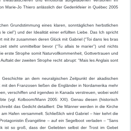
ch theatralischeren und emotional aufgeladenen Versionen im
von Marie-Jo Thiero anlässlich der Gedenkfeier in Québec 2005
hen Grundstimmung eines klaren, sonntäglichen herbstlichen
e ciel”) und der Idealität einer erfüllten Liebe. Das Ich spricht
rt mit ihr zusammen deren Glück mit Gabriel (“Toi dans les bras
t steht unmittelbar bevor (“Tu allais te marier”) und nichts
ie erste Strophe somit Naturvollkommenheit, Gottvertrauen und
 Auftakt der zweiten Strophe recht abrupt: “Mais les Anglais sont
ie Geschichte an dem neuralgischen Zeitpunkt der akadischen
t mit den Franzosen ließen die Engländer in Nordamerika mehr
n, verschiffen und irgendwo in Kanada verstreuen, wobei wohl
rlebte (vgl. Kolboom/Mann 2005: XXI). Genau diesen (historisch
hreibt das Gedicht detailliert: Die Männer werden in die Kirche
am Hafen versammelt. Schließlich wird Gabriel – hier kehrt die
Protagonistin Évangéline – auf ein Segelboot verladen – “Sans
k ist so groß, dass der Geliebten selbst der Trost im Gebet