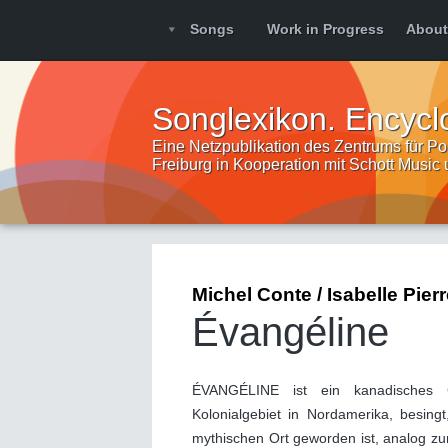
Songs
Work in Progress
About
Songlexikon. Encycl
Eine Netzpublikation des Zentrums für Pop
Freiburg in Kooperation mit Schott Music
Michel Conte / Isabelle Pier
Évangéline
ÉVANGÉLINE ist ein kanadisches C
Kolonialgebiet in Nordamerika, besin
mythischen Ort geworden ist, analog z