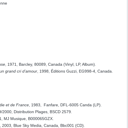
enne
use
, 1971, Barcley, 80089, Canada (Vinyl, LP, Album).
n grand cri d’amour
, 1998, Éditions Guzzi, EG998-4, Canada.
ie et de France
, 1983, Fanfare, DFL-6005 Canda (LP).
9/2000, Distribution Plages, BSCD 2579.
01, MJ Musique, B000065GZX.
, 2003, Blue Sky Media, Canada, Bbc001 (CD).