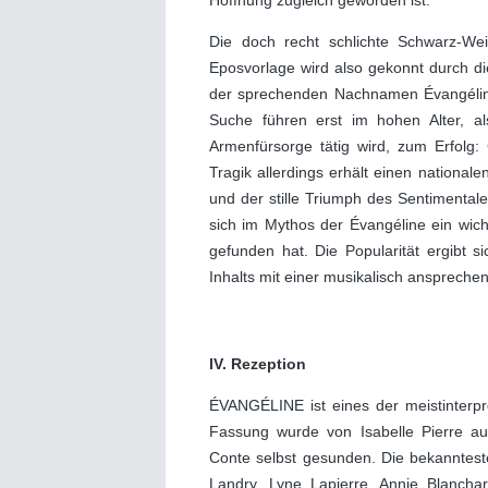
Hoffnung zugleich geworden ist.
Die doch recht schlichte Schwarz-Wei
Eposvorlage wird also gekonnt durch die
der sprechenden Nachnamen Évangéline
Suche führen erst im hohen Alter, als
Armenfürsorge tätig wird, zum Erfolg: 
Tragik allerdings erhält einen nationale
und der stille Triumph des Sentimental
sich im Mythos der Évangéline ein wich
gefunden hat. Die Popularität ergibt 
Inhalts mit einer musikalisch ansprech
IV. Rezeption
ÉVANGÉLINE ist eines der meistinterpr
Fassung wurde von Isabelle Pierre 
Conte selbst gesunden. Die bekanntes
Landry, Lyne Lapierre, Annie Blancha