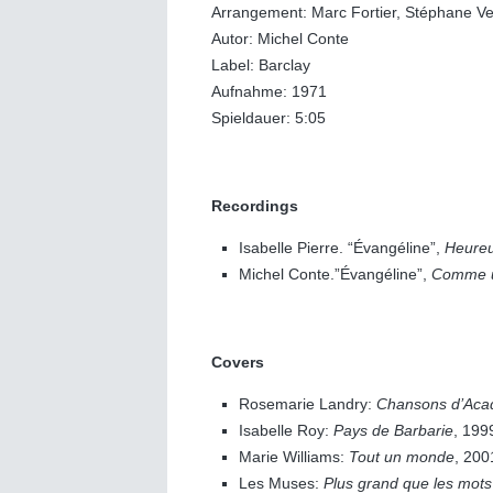
Arrangement: Marc Fortier, Stéphane V
Autor: Michel Conte
Label: Barclay
Aufnahme: 1971
Spieldauer: 5:05
Recordings
Isabelle Pierre. “Évangéline”,
Heure
Michel Conte.”Évangéline”,
Comme u
Covers
Rosemarie Landry:
Chansons d’Acad
Isabelle Roy:
Pays de Barbarie
, 199
Marie Williams:
Tout un monde
, 20
Les Muses:
Plus grand que les mots