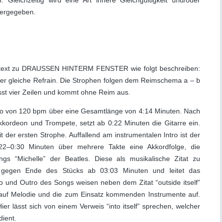
ben. Gleichzeitig wird eine Art innere Gleichgültigkeit und/oder
dergegeben.
Songtext zu DRAUSSEN HINTERM FENSTER wie folgt beschreiben:
 der gleiche Refrain. Die Strophen folgen dem Reimschema a – b
fasst vier Zeilen und kommt ohne Reim aus.
po von 120 bpm über eine Gesamtlänge von 4:14 Minuten. Nach
Akkordeon und Trompete, setzt ab 0:22 Minuten die Gitarre ein.
der ersten Strophe. Auffallend am instrumentalen Intro ist der
:22–0:30 Minuten über mehrere Takte eine Akkordfolge, die
s “Michelle” der Beatles. Diese als musikalische Zitat zu
 gegen Ende des Stücks ab 03:03 Minuten und leitet das
ro und Outro des Songs weisen neben dem Zitat “outside itself”
auf Melodie und die zum Einsatz kommenden Instrumente auf.
Hier lässt sich von einem Verweis “into itself” sprechen, welcher
ient.