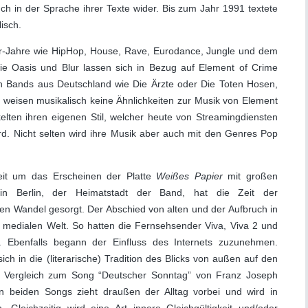
ch in der Sprache ihrer Texte wider. Bis zum Jahr 1991 textete
isch.
r-Jahre wie HipHop, House, Rave, Eurodance, Jungle und dem
e Oasis und Blur lassen sich in Bezug auf Element of Crime
 Bands aus Deutschland wie Die Ärzte oder Die Toten Hosen,
, weisen musikalisch keine Ähnlichkeiten zur Musik von Element
elten ihren eigenen Stil, welcher heute von Streamingdiensten
d. Nicht selten wird ihre Musik aber auch mit den Genres Pop
 Zeit um das Erscheinen der Platte
Weißes Papier
mit großen
in Berlin, der Heimatstadt der Band, hat die Zeit der
den Wandel gesorgt. Der Abschied von alten und der Aufbruch in
r medialen Welt. So hatten die Fernsehsender Viva, Viva 2 und
 Ebenfalls begann der Einfluss des Internets zuzunehmen.
n die (literarische) Tradition des Blicks von außen auf den
nen Vergleich zum Song “Deutscher Sonntag” von Franz Joseph
 beiden Songs zieht draußen der Alltag vorbei und wird in