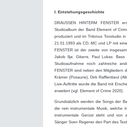
I. Entstehungsgeschichte
DRAUSSEN HINTERM FENSTER ers
Studioalbum der Band Element of Crim
produziert und im Tritonus Tonstudio 
21.01.1993 als CD, MC und LP mit ei
FENSTER ist der zweite von insgesam
Jakob Ilja: Gitarre, Paul Lukas: Bas
Studioaufnahme noch zahlreiche an
FENSTER sind neben den Mitgliedern de
Krämer (Posaune), Dirk Rafflenbeul (A
Live-Auftritte wurde die Band mit Ersch
erweitert (vgl. Element of Crime 2020).
Grundsätzlich werden die Songs der B
die rein instrumentale Musik, welche 
instrumentale Gerüst steht und von al
Sänger Sven Regener den Part des Texten