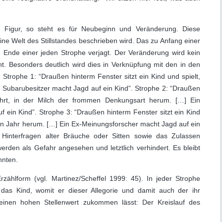
e Figur, so steht es für Neubeginn und Veränderung. Diese
eine Welt des Stillstandes beschrieben wird. Das zu Anfang einer
 Ende einer jeden Strophe verjagt. Der Veränderung wird kein
. Besonders deutlich wird dies in Verknüpfung mit den in den
trophe 1: “Draußen hinterm Fenster sitzt ein Kind und spielt,
Subarubesitzer macht Jagd auf ein Kind”. Strophe 2: “Draußen
ührt, in der Milch der frommen Denkungsart herum. […] Ein
 ein Kind”. Strophe 3: “Draußen hinterm Fenster sitzt ein Kind
n Jahr herum. […] Ein Ex-Meinungsforscher macht Jagd auf ein
s Hinterfragen alter Bräuche oder Sitten sowie das Zulassen
den als Gefahr angesehen und letztlich verhindert. Es bleibt
hnten.
zählform (vgl. Martinez/Scheffel 1999: 45). In jeder Strophe
 das Kind, womit er dieser Allegorie und damit auch der ihr
inen hohen Stellenwert zukommen lässt: Der Kreislauf des