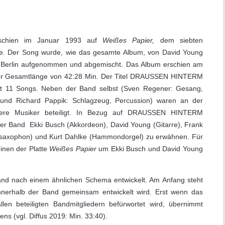
chien im Januar 1993 auf
Weißes Papier,
dem siebten
e. Der Song wurde, wie das gesamte Album, von David Young
in Berlin aufgenommen und abgemischt. Das Album erschien am
ner Gesamtlänge von 42:28 Min. Der Titel DRAUSSEN HINTERM
t 11 Songs. Neben der Band selbst (Sven Regener: Gesang,
s und Richard Pappik: Schlagzeug, Percussion) waren an der
dere Musiker beteiligt. In Bezug auf DRAUSSEN HINTERM
r Band Ekki Busch (Akkordeon), David Young (Gitarre), Frank
ltsaxophon) und Kurt Dahlke (Hammondorgel) zu erwähnen. Für
einen der Platte
Weißes Papier
um Ekki Busch und David Young
and nach einem ähnlichen Schema entwickelt. Am Anfang steht
innerhalb der Band gemeinsam entwickelt wird. Erst wenn das
len beteiligten Bandmitgliedern befürwortet wird, übernimmt
s (vgl. Diffus 2019: Min. 33:40).