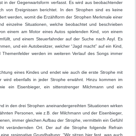
ist in der Gegenwartsform verfasst. Es wird aus beobachtender
ch von Ereignissen berichtet. In den Strophen sind es keine
ldert werden, womit die Erzählform der Strophen Merkmale einer
ind einzelne Situationen, welche beobachtet und beschrieben
 von einem am Motor eines Autos spielenden Kind, von einem
mfüllt, und einem Steuerfahnder auf der Suche nach Asyl. Es
en, und ein Autobesitzer, welcher “Jagd macht” auf ein Kind,
nd Themenfelder werden im weiteren Verlauf des Songs immer
chtung eines Kindes und endet wie auch die erste Strophe mit
er wird ebenfalls in jeder Strophe erwähnt. Hinzu kommen im
ie ein Eisenbieger, ein sittenstrenger Milchmann und ein
 in den drei Strophen aneinandergereihten Situationen wirken
wähnten Personen, wie z.B. der Milchmann und der Eisenbieger,
enen, immer gleichen Aufbau der Strophe, vermitteln ein Gefühl
ht verändernden Ort. Der auf die Strophe folgende Refrain
t eine resignative Grundhaltung: “Wir sitzen hier fest, was auch