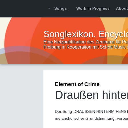
Songs
Work in Progress
About
Songlexikon. Encycl
Eine Netzpublikation des Zentrums für Pop
Freiburg in Kooperation mit Schott Music
Element of Crime
Draußen hinte
Der Song DRAUSSEN HINTERM FENSTER l
melancholischer Grundstimmung, verbunde