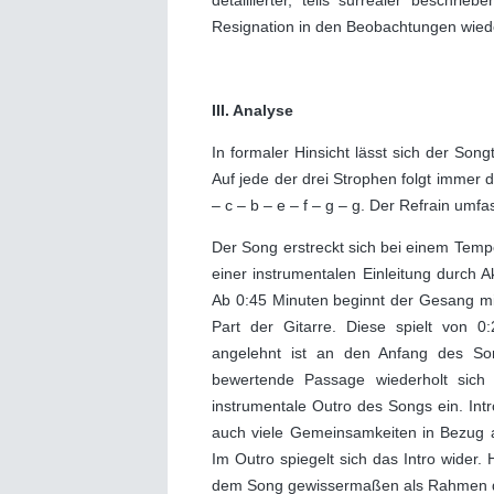
detaillierter, teils surrealer beschrie
Resignation in den Beobachtungen wie
III. Analyse
In formaler Hinsicht lässt sich der 
Auf jede der drei Strophen folgt immer
– c – b – e – f – g – g. Der Refrain um
Der Song erstreckt sich bei einem Tem
einer instrumentalen Einleitung durch 
Ab 0:45 Minuten beginnt der Gesang mit 
Part der Gitarre. Diese spielt von 0
angelehnt ist an den Anfang des Song
bewertende Passage wiederholt sich
instrumentale Outro des Songs ein. Int
auch viele Gemeinsamkeiten in Bezug 
Im Outro spiegelt sich das Intro wider. 
dem Song gewissermaßen als Rahmen d