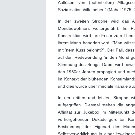
Auflösen von (potentiellen) Allta
Sozialisationshilfe sehen” (Mahal 1975: 
In der zweiten Strophe wird das A
Mondbewohners weitergeführt. Im Fo
Konstruktion wird ihre Frisur zum Them
ihrem Mann honoriert wird: “Man wüsste
mit ‘nem Kuss belohnt?”. Der Fall, dass
auf der Redewendung “in den Mond guck
Stimmung des Songs. Dabei wird bewusst
den 1950er Jahren propagiert und auch
im Kontext der blühenden Konsumlands
und dies wurde über mediale Kanäle auc
In der dritten und letzten Strophe 
aufgegriffen. Diesmal stehen die a
Affinität zur Jukebox im Mittelpunkt d
vorhergehenden Dekade gereiften Kons
Bestimmung der Eigenart des Mann
Selbstverwirklichung in einer (zweiges