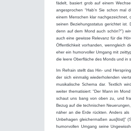
fädelt, basiert grob auf einem Wechs
angesprochen “Hab’n Sie schon mal 
einem Menschen klar nachgezeichnet, d
seinen Beziehungsstatus gerichtet ist.
denn auf dem Mond auch schön?”) wird 
auch eine gewisse Relevanz für die Hör
Öffentlichkeit vorhanden, wenngleich
eher ein humorvoller Umgang mit zeitty
die leere Oberfläche des Monds und in se
Im Refrain stellt das Hin- und Herspr
der sich einmalig wiederholenden viert
musikalische Schema dar. Textlich 
weiter thematisiert: “Der Mann im Mond 
schaut uns bang von oben zu, und fragt
Bezug auf die technischen Neuerungen,
näher an die Erde rückten. Anders als
Unbehagen gleichermaßen aus[löst]” (
humorvollen Umgang seine Ungewissh