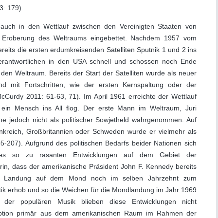
3: 179).
t auch in den Wettlauf zwischen den Vereinigten Staaten von
 Eroberung des Weltraums eingebettet. Nachdem 1957 vom
its die ersten erdumkreisenden Satelliten Sputnik 1 und 2 ins
 Verantwortlichen in den USA schnell und schossen noch Ende
 den Weltraum. Bereits der Start der Satelliten wurde als neuer
d mit Fortschritten, wie der ersten Kernspaltung oder der
cCurdy 2011: 61-63, 71). Im April 1961 erreichte der Wettlauf
ein Mensch ins All flog. Der erste Mann im Weltraum, Juri
ne jedoch nicht als politischer Sowjetheld wahrgenommen. Auf
nkreich, Großbritannien oder Schweden wurde er vielmehr als
05-207). Aufgrund des politischen Bedarfs beider Nationen sich
 es so zu rasanten Entwicklungen auf dem Gebiet der
arin, dass der amerikanische Präsident John F. Kennedy bereits
die Landung auf dem Mond noch im selben Jahrzehnt zum
itik erhob und so die Weichen für die Mondlandung im Jahr 1969
n der populären Musik blieben diese Entwicklungen nicht
ption primär aus dem amerikanischen Raum im Rahmen der