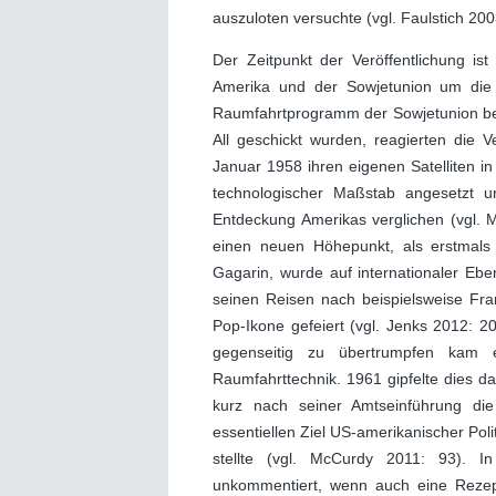
auszuloten versuchte (vgl. Faulstich 200
Der Zeitpunkt der Veröffentlichung is
Amerika und der Sowjetunion um die
Raumfahrtprogramm der Sowjetunion bere
All geschickt wurden, reagierten die
Januar 1958 ihren eigenen Satelliten in
technologischer Maßstab angesetzt un
Entdeckung Amerikas verglichen (vgl. M
einen neuen Höhepunkt, als erstmals 
Gagarin, wurde auf internationaler Ebe
seinen Reisen nach beispielsweise Fra
Pop-Ikone gefeiert (vgl. Jenks 2012: 2
gegenseitig zu übertrumpfen kam
Raumfahrttechnik. 1961 gipfelte dies d
kurz nach seiner Amtseinführung 
essentiellen Ziel US-amerikanischer Pol
stellte (vgl. McCurdy 2011: 93). I
unkommentiert, wenn auch eine Reze