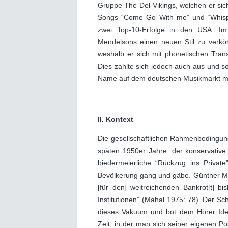
Gruppe The Del-Vikings, welchen er sich
Songs “Come Go With me” und “Whisper
zwei Top-10-Erfolge in den USA. Im
Mendelsons einen neuen Stil zu verkör
weshalb er sich mit phonetischen Trans
Dies zahlte sich jedoch auch aus und s
Name auf dem deutschen Musikmarkt m
II. Kontext
Die gesellschaftlichen Rahmenbedingun
späten 1950er Jahre: der konservativ
biedermeierliche “Rückzug ins Privat
Bevölkerung gang und gäbe. Günther Mah
[für den] weitreichenden Bankrot[t] bis
Institutionen” (Mahal 1975: 78). Der Sch
dieses Vakuum und bot dem Hörer Identi
Zeit, in der man sich seiner eigenen Pos