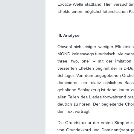
Exotica-Welle stattfand. Hier versuchte
Effekte einen möglichst futuristischen K
III. Analyse
Obwohl sich einiger weniger Effektei
MOND keineswegs futuristisch, vielmehr
three, two, one” ‒ mit der Imitation
verzerrten Effekten beginnt der in D-D
Schlager. Von dem angegebenen Orcheste
dominieren ein relativ schlichtes Ba
gehaltene Schlagzeug ist dabei kaum zu
allen Teilen des Liedes fortwährend pr
deutlich zu hören. Der begleitende Cho
den Text vorträgt.
Die Grundstruktur der ersten Strophe ist
von Grundakkord und Dominant(sept-)ak