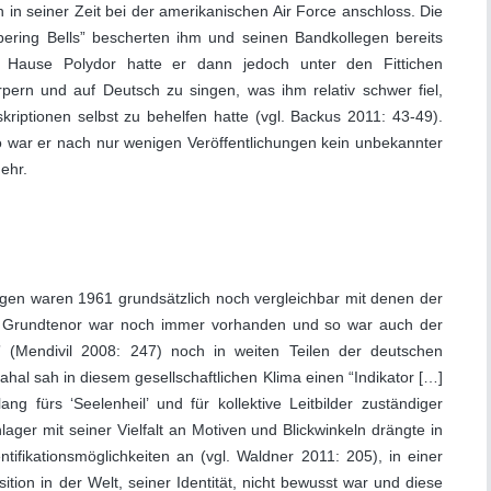
 in seiner Zeit bei der amerikanischen Air Force anschloss. Die
ing Bells” bescherten ihm und seinen Bandkollegen bereits
 Hause Polydor hatte er dann jedoch unter den Fittichen
pern und auf Deutsch zu singen, was ihm relativ schwer fiel,
kriptionen selbst zu behelfen hatte (vgl. Backus 2011: 43-49).
o war er nach nur wenigen Veröffentlichungen kein unbekannter
ehr.
gen waren 1961 grundsätzlich noch vergleichbar mit denen der
e Grundtenor war noch immer vorhanden und so war auch der
e” (Mendivil 2008: 247) noch in weiten Teilen der deutschen
al sah in diesem gesellschaftlichen Klima einen “Indikator […]
lang fürs ‘Seelenheil’ und für kollektive Leitbilder zuständiger
lager mit seiner Vielfalt an Motiven und Blickwinkeln drängte in
fikationsmöglichkeiten an (vgl. Waldner 2011: 205), in einer
ition in der Welt, seiner Identität, nicht bewusst war und diese