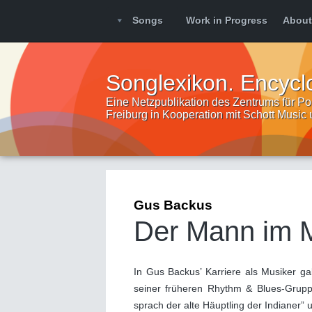
Songs
Work in Progress
About
Songlexikon. Encycl
Eine Netzpublikation des Zentrums für Pop
Freiburg in Kooperation mit Schott Music
Gus Backus
Der Mann im 
In Gus Backus’ Karriere als Musiker ga
seiner früheren Rhythm & Blues-Gruppe
sprach der alte Häuptling der Indiane