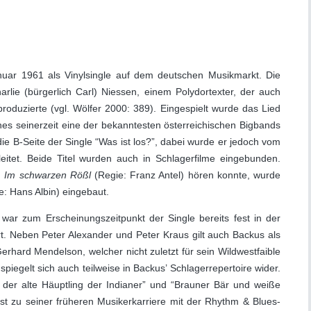
r 1961 als Vinylsingle auf dem deutschen Musikmarkt. Die
lie (bürgerlich Carl) Niessen, einem Polydortexter, der auch
roduzierte (vgl. Wölfer 2000: 389). Eingespielt wurde das Lied
s seinerzeit eine der bekanntesten österreichischen Bigbands
ie B-Seite der Single “Was ist los?”, dabei wurde er jedoch vom
itet. Beide Titel wurden auch in Schlagerfilme eingebunden.
n
Im schwarzen Rößl
(Regie: Franz Antel) hören konnte, wurde
: Hans Albin) eingebaut.
war zum Erscheinungszeitpunkt der Single bereits fest in der
t. Neben Peter Alexander und Peter Kraus gilt auch Backus als
hard Mendelson, welcher nicht zuletzt für sein Wildwestfaible
spiegelt sich auch teilweise in Backus’ Schlagerrepertoire wider.
der alte Häuptling der Indianer” und “Brauner Bär und weiße
st zu seiner früheren Musikerkarriere mit der Rhythm & Blues-