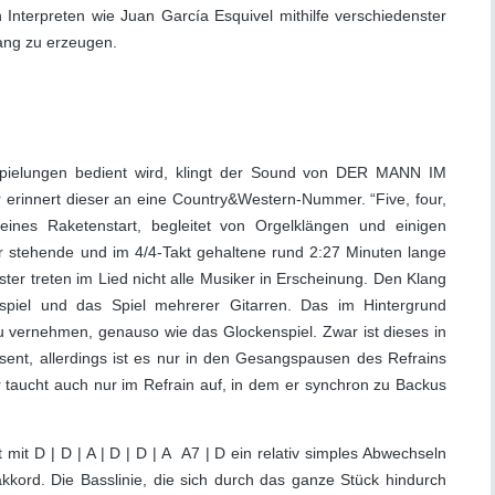
n Interpreten wie Juan García Esquivel mithilfe verschiedenster
lang zu erzeugen.
nspielungen bedient wird, klingt der Sound von DER MANN IM
 erinnert dieser an eine Country&Western-Nummer. “Five, four,
 eines Raketenstart, begleitet von Orgelklängen und einigen
ur stehende und im 4/4-Takt gehaltene rund 2:27 Minuten lange
r treten im Lied nicht alle Musiker in Erscheinung. Den Klang
ssspiel und das Spiel mehrerer Gitarren. Das im Hintergrund
 vernehmen, genauso wie das Glockenspiel. Zwar ist dieses in
äsent, allerdings ist es nur in den Gesangspausen des Refrains
r taucht auch nur im Refrain auf, in dem er synchron zu Backus
 mit D | D | A | D | D | A A7 | D ein relativ simples Abwechseln
kord. Die Basslinie, die sich durch das ganze Stück hindurch