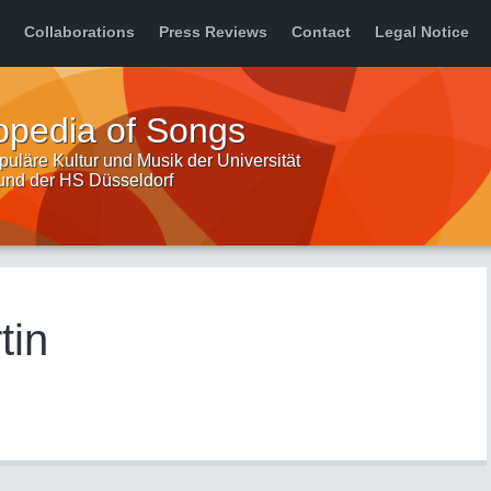
Collaborations
Press Reviews
Contact
Legal Notice
opedia of Songs
uläre Kultur und Musik der Universität
 und der HS Düsseldorf
tin