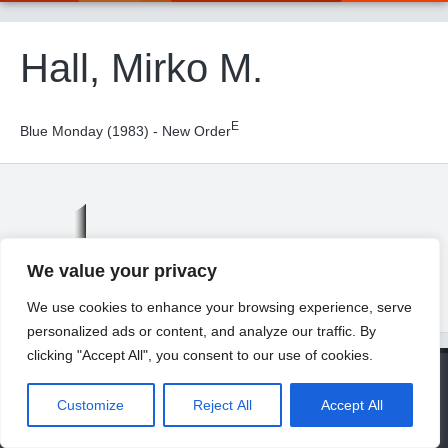
Hall, Mirko M.
E
Blue Monday (1983) - New Order
We value your privacy
We use cookies to enhance your browsing experience, serve
personalized ads or content, and analyze our traffic. By
clicking "Accept All", you consent to our use of cookies.
© 2026 Universität Freiburg
About
Contact
Imprint
Privacy Declaration
Legal Notice
Customize
Reject All
Accept All