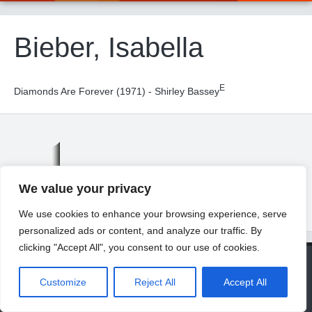
Bieber, Isabella
E
Diamonds Are Forever (1971) - Shirley Bassey
We value your privacy
We use cookies to enhance your browsing experience, serve
personalized ads or content, and analyze our traffic. By
clicking "Accept All", you consent to our use of cookies.
© 2026 Universität Freiburg
About
Contact
Imprint
Privacy Declaration
Legal Notice
Customize
Reject All
Accept All