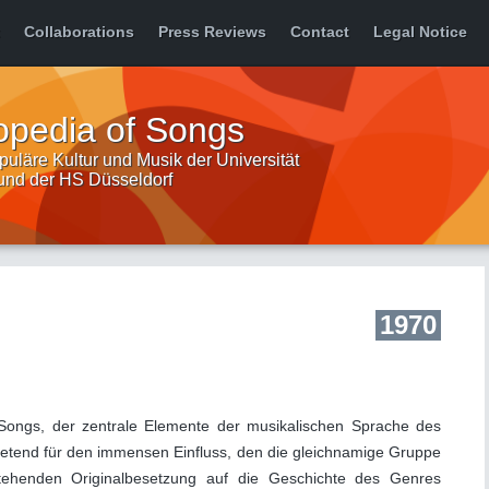
Collaborations
Press Reviews
Contact
Legal Notice
opedia of Songs
uläre Kultur und Musik der Universität
 und der HS Düsseldorf
1970
h
ongs, der zentrale Elemente der musikalischen Sprache des
rtretend für den immensen Einfluss, den die gleichnamige Gruppe
tehenden Originalbesetzung auf die Geschichte des Genres