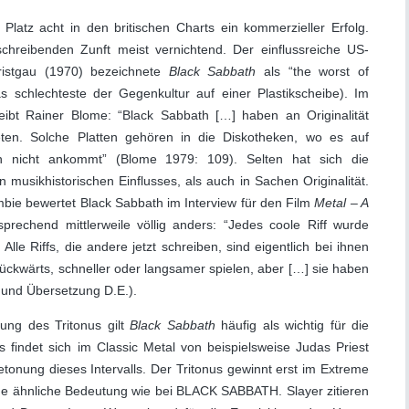
latz acht in den britischen Charts ein kommerzieller Erfolg.
chreibenden Zunft meist vernichtend. Der einflussreiche US-
ristgau (1970) bezeichnete
Black Sabbath
als “the worst of
das schlechteste der Gegenkultur auf einer Plastikscheibe). Im
bt Rainer Blome: “Black Sabbath […] haben an Originalität
ieten. Solche Platten gehören in die Diskotheken, wo es auf
in nicht ankommt” (Blome 1979: 109). Selten hat sich die
en musikhistorischen Einflusses, als auch in Sachen Originalität.
ie bewertet Black Sabbath im Interview für den Film
Metal – A
rechend mittlerweile völlig anders: “Jedes coole Riff wurde
lle Riffs, die andere jetzt schreiben, sind eigentlich bei ihnen
 rückwärts, schneller oder langsamer spielen, aber […] sie haben
 und Übersetzung D.E.).
ng des Tritonus gilt
Black Sabbath
häufig als wichtig für die
s findet sich im Classic Metal von beispielsweise Judas Priest
tonung dieses Intervalls. Der Tritonus gewinnt erst im Extreme
ine ähnliche Bedeutung wie bei BLACK SABBATH. Slayer zitieren