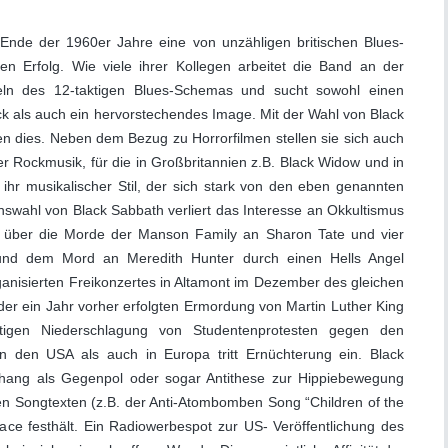
Ende der 1960er Jahre eine von unzähligen britischen Blues-
n Erfolg. Wie viele ihrer Kollegen arbeitet die Band an der
eln des 12-taktigen Blues-Schemas und sucht sowohl einen
k als auch ein hervorstechendes Image. Mit der Wahl von Black
n dies. Neben dem Bezug zu Horrorfilmen stellen sie sich auch
lter Rockmusik, für die in Großbritannien z.B. Black Widow und in
hr musikalischer Stil, der sich stark von den eben genannten
nswahl von Black Sabbath verliert das Interesse an Okkultismus
r über die Morde der Manson Family an Sharon Tate und vier
nd dem Mord an Meredith Hunter durch einen Hells Angel
anisierten Freikonzertes in Altamont im Dezember des gleichen
r ein Jahr vorher erfolgten Ermordung von Martin Luther King
tigen Niederschlagung von Studentenprotesten gegen den
n den USA als auch in Europa tritt Ernüchterung ein. Black
ang als Gegenpol oder sogar Antithese zur Hippiebewegung
ren Songtexten (z.B. der Anti-Atombomben Song “Children of the
ce festhält. Ein Radiowerbespot zur US- Veröffentlichung des