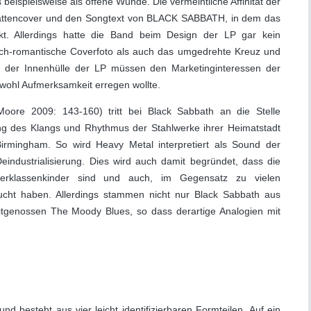
beispielsweise als offene Wunde. Die vermeintliche Affinität der
lattencover und den Songtext von BLACK SABBATH, in dem das
kt. Allerdings hatte die Band beim Design der LP gar kein
sch-romantische Coverfoto als auch das umgedrehte Kreuz und
f der Innenhülle der LP müssen den Marketinginteressen der
 wohl Aufmerksamkeit erregen wollte.
Moore 2009: 143-160) tritt bei Black Sabbath an die Stelle
ung des Klangs und Rhythmus der Stahlwerke ihrer Heimatstadt
rmingham. So wird Heavy Metal interpretiert als Sound der
eindustrialisierung. Dies wird auch damit begründet, dass die
terklassenkinder sind und auch, im Gegensatz zu vielen
sucht haben. Allerdings stammen nicht nur Black Sabbath aus
itgenossen The Moody Blues, so dass derartige Analogien mit
besteht aus vier leicht identifizierbaren Formteilen. Auf ein