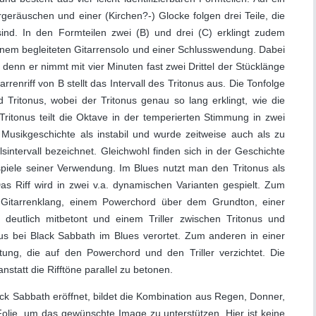
eräuschen und einer (Kirchen?-) Glocke folgen drei Teile, die
t sind. In den Formteilen zwei (B) und drei (C) erklingt zudem
einem begleiteten Gitarrensolo und einer Schlusswendung. Dabei
l, denn er nimmt mit vier Minuten fast zwei Drittel der Stücklänge
renriff von B stellt das Intervall des Tritonus aus. Die Tonfolge
Tritonus, wobei der Tritonus genau so lang erklingt, wie die
tonus teilt die Oktave in der temperierten Stimmung in zwei
n Musikgeschichte als instabil und wurde zeitweise auch als zu
elsintervall bezeichnet. Gleichwohl finden sich in der Geschichte
piele seiner Verwendung. Im Blues nutzt man den Tritonus als
s Riff wird in zwei v.a. dynamischen Varianten gespielt. Zum
m Gitarrenklang, einem Powerchord über dem Grundton, einer
e deutlich mitbetont und einem Triller zwischen Tritonus und
us bei Black Sabbath im Blues verortet. Zum anderen in einer
tung, die auf den Powerchord und den Triller verzichtet. Die
nstatt die Rifftöne parallel zu betonen.
Sabbath eröffnet, bildet die Kombination aus Regen, Donner,
Folie, um das gewünschte Image zu unterstützen. Hier ist keine