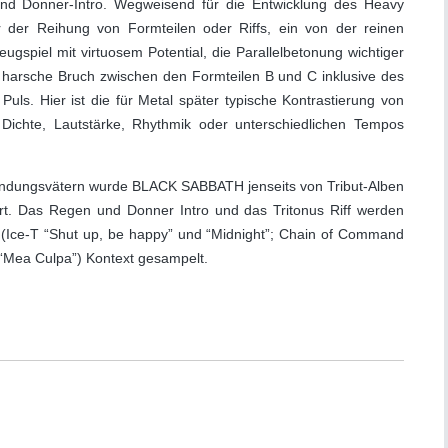
nd Donner-Intro. Wegweisend für die Entwicklung des Heavy
ur der Reihung von Formteilen oder Riffs, ein von der reinen
eugspiel mit virtuosem Potential, die Parallelbetonung wichtiger
 harsche Bruch zwischen den Formteilen B und C inklusive des
uls. Hier ist die für Metal später typische Kontrastierung von
 Dichte, Lautstärke, Rhythmik oder unterschiedlichen Tempos
ründungsvätern wurde BLACK SABBATH jenseits von Tribut-Alben
rt. Das Regen und Donner Intro und das Tritonus Riff werden
(Ice-T “Shut up, be happy” und “Midnight”; Chain of Command
 “Mea Culpa”) Kontext gesampelt.