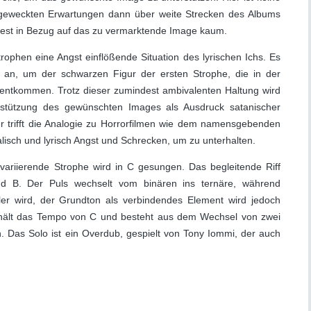
e geweckten Erwartungen dann über weite Strecken des Albums
mindest in Bezug auf das zu vermarktende Image kaum.
rophen eine Angst einflößende Situation des lyrischen Ichs. Es
e an, um der schwarzen Figur der ersten Strophe, die in der
zu entkommen. Trotz dieser zumindest ambivalenten Haltung wird
tützung des gewünschten Images als Ausdruck satanischer
r trifft die Analogie zu Horrorfilmen wie dem namensgebenden
lisch und lyrisch Angst und Schrecken, um zu unterhalten.
t variierende Strophe wird in C gesungen. Das begleitende Riff
nd B. Der Puls wechselt vom binären ins ternäre, während
ller wird, der Grundton als verbindendes Element wird jedoch
D hält das Tempo von C und besteht aus dem Wechsel von zwei
n. Das Solo ist ein Overdub, gespielt von Tony Iommi, der auch