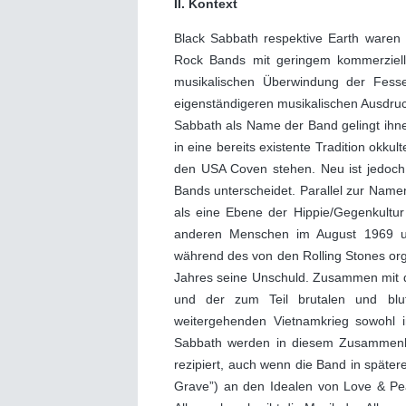
II. Kontext
Black Sabbath respektive Earth waren 
Rock Bands mit geringem kommerzielle
musikalischen Überwindung der Fess
eigenständigeren musikalischen Ausdruc
Sabbath als Name der Band gelingt ihne
in eine bereits existente Tradition okku
den USA Coven stehen. Neu ist jedoch i
Bands unterscheidet. Parallel zur Name
als eine Ebene der Hippie/Gegenkultu
anderen Menschen im August 1969 u
während des von den Rolling Stones org
Jahres seine Unschuld. Zusammen mit de
und der zum Teil brutalen und blu
weitergehenden Vietnamkrieg sowohl i
Sabbath werden in diesem Zusammenh
rezipiert, auch wenn die Band in späte
Grave”) an den Idealen von Love & Pea