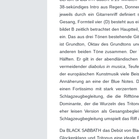
38-sekündiges Intro aus Regen, Donnerg
jeweils durch ein Gitarrenriff definier
Gesang, Formteil vier (D) besteht aus 
bildet B zeitlich betrachtet den Haupttei
ein. Das aus drei Tönen bestehende Gitar
ist Grundton, Oktav des Grundtons und 
anderen beiden Töne zusammen. Der Tri
Hälften. Er gilt in der abendländische
vermeidender
diabolus in musica
, Teuf
der europäischen Kunstmusik viele Beis
Annäherung an eine der Blue Notes. Da
einen Fortissimo mit stark verzerrte
Schlagzeugbegleitung, die die Rifftön
Dominante, der die Wurzeln des Triton
eher leisen Version als Gesangsbeglei
Schlagzeugbegleitung umspielt das Riff a
Da BLACK SABBATH das Debüt von Black 
Glockenklang und Tritonus eine ideale 