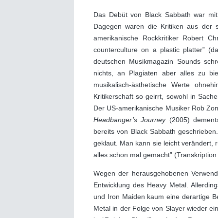
Das Debüt von Black Sabbath war mit P
Dagegen waren die Kritiken aus der s
amerikanische Rockkritiker Robert Ch
counterculture on a plastic platter” (
deutschen Musikmagazin Sounds schrei
nichts, an Plagiaten aber alles zu b
musikalisch-ästhetische Werte ohneh
Kritikerschaft so geirrt, sowohl in Sach
Der US-amerikanische Musiker Rob Zomb
Headbanger’s Journey
(2005) dementsp
bereits von Black Sabbath geschrieben. A
geklaut. Man kann sie leicht verändert,
alles schon mal gemacht” (Transkription
Wegen der herausgehobenen Verwendu
Entwicklung des Heavy Metal. Allerding
und Iron Maiden kaum eine derartige Be
Metal in der Folge von Slayer wieder e