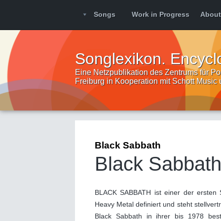
Songs
Work in Progress
About
Songlexikon. Encycl
Eine Netzpublikation des Zentrums für Pop
Freiburg in Kooperation mit Schott Music
Black Sabbath
Black Sabbat
BLACK SABBATH ist einer der ersten S
Heavy Metal definiert und steht stellve
Black Sabbath in ihrer bis 1978 bes