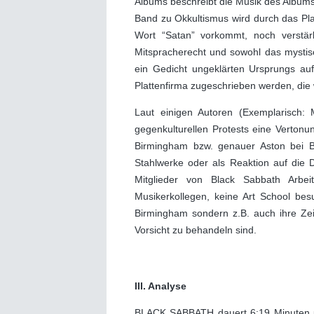
Albums beschreibt die Musik des Albums 
Band zu Okkultismus wird durch das P
Wort “Satan” vorkommt, noch verstär
Mitspracherecht und sowohl das mysti
ein Gedicht ungeklärten Ursprungs au
Plattenfirma zugeschrieben werden, die
Laut einigen Autoren (Exemplarisch: 
gegenkulturellen Protests eine Verton
Birmingham bzw. genauer Aston bei Bi
Stahlwerke oder als Reaktion auf die D
Mitglieder von Black Sabbath Arbei
Musikerkollegen, keine Art School be
Birmingham sondern z.B. auch ihre Ze
Vorsicht zu behandeln sind.
III. Analyse
BLACK SABBATH dauert 6:19 Minuten und 