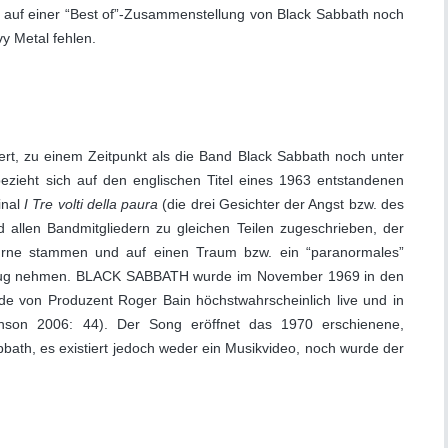
 auf einer “Best of”-Zusammenstellung von Black Sabbath noch
y Metal fehlen.
 zu einem Zeitpunkt als die Band Black Sabbath noch unter
ezieht sich auf den englischen Titel eines 1963 entstandenen
inal
I Tre volti della paura
(die drei Gesichter der Angst bzw. des
 allen Bandmitgliedern zu gleichen Teilen zugeschrieben, der
urne stammen und auf einen Traum bzw. ein “paranormales”
Bezug nehmen. BLACK SABBATH wurde im November 1969 in den
de von Produzent Roger Bain höchstwahrscheinlich live und in
nson 2006: 44). Der Song eröffnet das 1970 erschienene,
ath, es existiert jedoch weder ein Musikvideo, noch wurde der