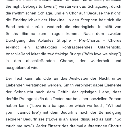
the night belongs to lovers”) verstärken das Schlagzeug, durch
die rhythmischen Schläge, und ein Chor auf “Because the night”
die Eindringlichkeit der Hookline. In den Strophen hält sich die
Band betont zurück, wodurch die eindringliche Intimität von
Smiths Stimme zum Tragen kommt. Nach dem zweiten
Durchgang des Ablaufes Strophe – Pre-Chorus – Chorus
erklingt ein achttaktiges kontrastierendes Gitarrensolo.
Anschließend leitet die zwölftaktige Bridge (“With love we sleep”)
in den abschließenden Chorus, der wiederholt und
ausgeblendet wird.
Der Text kann als Ode an das Auskosten der Nacht unter
Liebenden verstanden werden. Smith verbindet dabei Elemente
der Sehnsucht nach dem Gefühl der geistigen Liebe, dass
der/die Protagonist/in des Textes nur bei einer speziellen Person
haben kann (“Love is a banquet on which we feed”, “Without
you I cannot live”) mit dem Bedürfnis nach der Befriedigung
sexueller Bedürfnisse (“Love is an angel disguised as lust”, “So
touch me now”). Jeder Einsatz des dreimal auftretenden Chorus