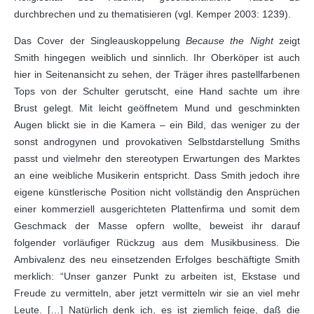
durchbrechen und zu thematisieren (vgl. Kemper 2003: 1239).
Das Cover der Singleauskoppelung
Because the Night
zeigt
Smith hingegen weiblich und sinnlich. Ihr Oberköper ist auch
hier in Seitenansicht zu sehen, der Träger ihres pastellfarbenen
Tops von der Schulter gerutscht, eine Hand sachte um ihre
Brust gelegt. Mit leicht geöffnetem Mund und geschminkten
Augen blickt sie in die Kamera – ein Bild, das weniger zu der
sonst androgynen und provokativen Selbstdarstellung Smiths
passt und vielmehr den stereotypen Erwartungen des Marktes
an eine weibliche Musikerin entspricht. Dass Smith jedoch ihre
eigene künstlerische Position nicht vollständig den Ansprüchen
einer kommerziell ausgerichteten Plattenfirma und somit dem
Geschmack der Masse opfern wollte, beweist ihr darauf
folgender vorläufiger Rückzug aus dem Musikbusiness. Die
Ambivalenz des neu einsetzenden Erfolges beschäftigte Smith
merklich: “Unser ganzer Punkt zu arbeiten ist, Ekstase und
Freude zu vermitteln, aber jetzt vermitteln wir sie an viel mehr
Leute. […] Natürlich denk ich, es ist ziemlich feige, daß die