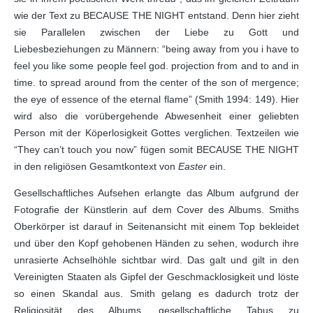
wie der Text zu BECAUSE THE NIGHT entstand. Denn hier zieht
sie Parallelen zwischen der Liebe zu Gott und
Liebesbeziehungen zu Männern: “being away from you i have to
feel you like some people feel god. projection from and to and in
time. to spread around from the center of the son of mergence;
the eye of essence of the eternal flame” (Smith 1994: 149). Hier
wird also die vorübergehende Abwesenheit einer geliebten
Person mit der Köperlosigkeit Gottes verglichen. Textzeilen wie
“They can’t touch you now” fügen somit BECAUSE THE NIGHT
in den religiösen Gesamtkontext von
Easter
ein.
Gesellschaftliches Aufsehen erlangte das Album aufgrund der
Fotografie der Künstlerin auf dem Cover des Albums. Smiths
Oberkörper ist darauf in Seitenansicht mit einem Top bekleidet
und über den Kopf gehobenen Händen zu sehen, wodurch ihre
unrasierte Achselhöhle sichtbar wird. Das galt und gilt in den
Vereinigten Staaten als Gipfel der Geschmacklosigkeit und löste
so einen Skandal aus. Smith gelang es dadurch trotz der
Religiosität des Albums, gesellschaftliche Tabus zu