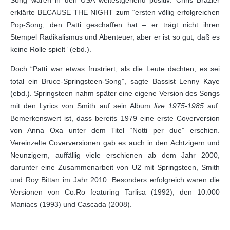
Song waren in den USA weitestgehend positiv: Chris Brazier
erklärte BECAUSE THE NIGHT zum “ersten völlig erfolgreichen
Pop-Song, den Patti geschaffen hat – er trägt nicht ihren
Stempel Radikalismus und Abenteuer, aber er ist so gut, daß es
keine Rolle spielt” (ebd.).
Doch “Patti war etwas frustriert, als die Leute dachten, es sei
total ein Bruce-Springsteen-Song”, sagte Bassist Lenny Kaye
(ebd.). Springsteen nahm später eine eigene Version des Songs
mit den Lyrics von Smith auf sein Album
live 1975-1985
auf.
Bemerkenswert ist, dass bereits 1979 eine erste Coverversion
von Anna Oxa unter dem Titel “Notti per due” erschien.
Vereinzelte Coverversionen gab es auch in den Achtzigern und
Neunzigern, auffällig viele erschienen ab dem Jahr 2000,
darunter eine Zusammenarbeit von U2 mit Springsteen, Smith
und Roy Bittan im Jahr 2010. Besonders erfolgreich waren die
Versionen von Co.Ro featuring Tarlisa (1992), den 10.000
Maniacs (1993) und Cascada (2008).