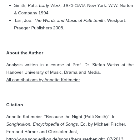
Smith, Patti:
Early Work, 1970-1979
. New York: W.W. Norton
& Company 1994.
Tarr, Joe:
The Words and Music of Patti Smith
. Westport:
Praeger Publishers 2008.
About the Author
Analysis written in a course of Prof. Dr. Stefan Weiss at the
Hanover University of Music, Drama and Media.
All contributions by Annette Kottmeier
Citation
Annette Kottmeier: “Because the Night (Patti Smith)”. In:
Songlexikon. Encyclopedia of Songs
. Ed. by Michael Fischer,
Fernand Hörner and Christofer Jost,
http://www.songlexikon.de/songs/becausethenight, 07/2013