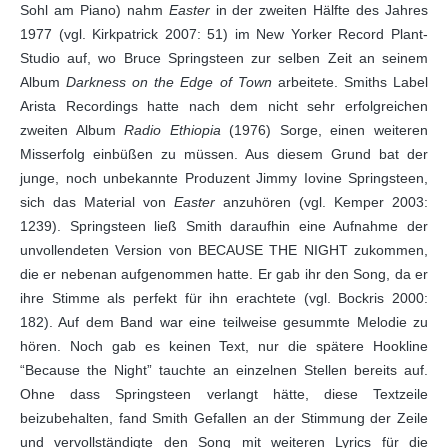
Sohl am Piano) nahm
Easter
in der zweiten Hälfte des Jahres
1977 (vgl. Kirkpatrick 2007: 51) im New Yorker Record Plant-
Studio auf, wo Bruce Springsteen zur selben Zeit an seinem
Album
Darkness on the Edge of Town
arbeitete. Smiths Label
Arista Recordings hatte nach dem nicht sehr erfolgreichen
zweiten Album
Radio Ethiopia
(1976) Sorge, einen weiteren
Misserfolg einbüßen zu müssen. Aus diesem Grund bat der
junge, noch unbekannte Produzent Jimmy Iovine Springsteen,
sich das Material von
Easter
anzuhören (vgl. Kemper 2003:
1239). Springsteen ließ Smith daraufhin eine Aufnahme der
unvollendeten Version von BECAUSE THE NIGHT zukommen,
die er nebenan aufgenommen hatte. Er gab ihr den Song, da er
ihre Stimme als perfekt für ihn erachtete (vgl. Bockris 2000:
182). Auf dem Band war eine teilweise gesummte Melodie zu
hören. Noch gab es keinen Text, nur die spätere Hookline
“Because the Night” tauchte an einzelnen Stellen bereits auf.
Ohne dass Springsteen verlangt hätte, diese Textzeile
beizubehalten, fand Smith Gefallen an der Stimmung der Zeile
und vervollständigte den Song mit weiteren Lyrics für die