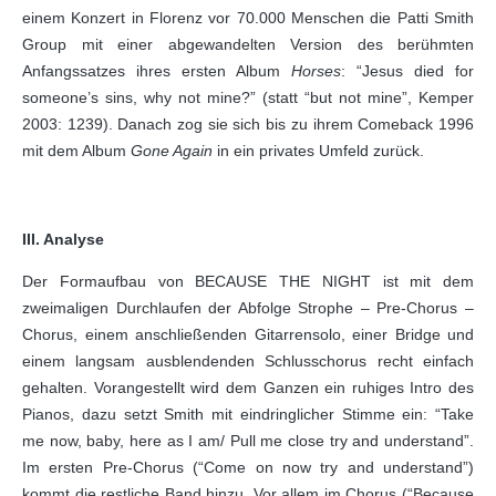
einem Konzert in Florenz vor 70.000 Menschen die Patti Smith
Group mit einer abgewandelten Version des berühmten
Anfangssatzes ihres ersten Album
Horses
: “Jesus died for
someone’s sins, why not mine?” (statt “but not mine”, Kemper
2003: 1239). Danach zog sie sich bis zu ihrem Comeback 1996
mit dem Album
Gone Again
in ein privates Umfeld zurück.
III. Analyse
Der Formaufbau von BECAUSE THE NIGHT ist mit dem
zweimaligen Durchlaufen der Abfolge Strophe – Pre-Chorus –
Chorus, einem anschließenden Gitarrensolo, einer Bridge und
einem langsam ausblendenden Schlusschorus recht einfach
gehalten. Vorangestellt wird dem Ganzen ein ruhiges Intro des
Pianos, dazu setzt Smith mit eindringlicher Stimme ein: “Take
me now, baby, here as I am/ Pull me close try and understand”.
Im ersten Pre-Chorus (“Come on now try and understand”)
kommt die restliche Band hinzu. Vor allem im Chorus (“Because