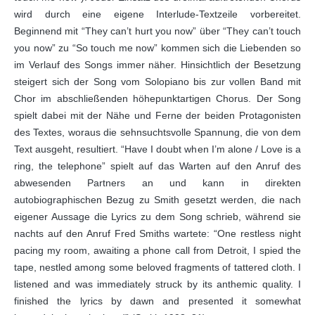
wird durch eine eigene Interlude-Textzeile vorbereitet.
Beginnend mit “They can’t hurt you now” über “They can’t touch
you now” zu “So touch me now” kommen sich die Liebenden so
im Verlauf des Songs immer näher. Hinsichtlich der Besetzung
steigert sich der Song vom Solopiano bis zur vollen Band mit
Chor im abschließenden höhepunktartigen Chorus. Der Song
spielt dabei mit der Nähe und Ferne der beiden Protagonisten
des Textes, woraus die sehnsuchtsvolle Spannung, die von dem
Text ausgeht, resultiert. “Have I doubt when I’m alone / Love is a
ring, the telephone” spielt auf das Warten auf den Anruf des
abwesenden Partners an und kann in direkten
autobiographischen Bezug zu Smith gesetzt werden, die nach
eigener Aussage die Lyrics zu dem Song schrieb, während sie
nachts auf den Anruf Fred Smiths wartete: “One restless night
pacing my room, awaiting a phone call from Detroit, I spied the
tape, nestled among some beloved fragments of tattered cloth. I
listened and was immediately struck by its anthemic quality. I
finished the lyrics by dawn and presented it somewhat