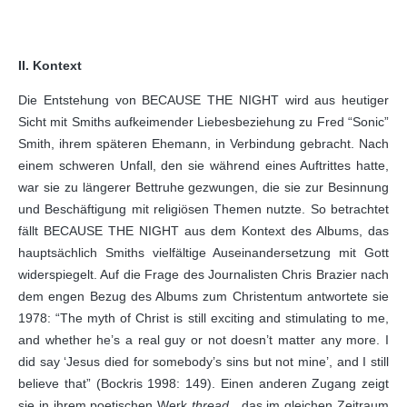
II. Kontext
Die Entstehung von BECAUSE THE NIGHT wird aus heutiger
Sicht mit Smiths aufkeimender Liebesbeziehung zu Fred “Sonic”
Smith, ihrem späteren Ehemann, in Verbindung gebracht. Nach
einem schweren Unfall, den sie während eines Auftrittes hatte,
war sie zu längerer Bettruhe gezwungen, die sie zur Besinnung
und Beschäftigung mit religiösen Themen nutzte. So betrachtet
fällt BECAUSE THE NIGHT aus dem Kontext des Albums, das
hauptsächlich Smiths vielfältige Auseinandersetzung mit Gott
widerspiegelt. Auf die Frage des Journalisten Chris Brazier nach
dem engen Bezug des Albums zum Christentum antwortete sie
1978: “The myth of Christ is still exciting and stimulating to me,
and whether he’s a real guy or not doesn’t matter any more. I
did say ‘Jesus died for somebody’s sins but not mine’, and I still
believe that” (Bockris 1998: 149). Einen anderen Zugang zeigt
sie in ihrem poetischen Werk
thread
, das im gleichen Zeitraum