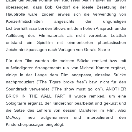
Laufe der Arbeit konnte der Regisseur Alan Parker ihn davon
überzeugen, dass Bob Geldorf die ideale Besetzung der
Hauptrolle wäre, zudem erwies sich die Verwendung von
Konzertmitschnitten angesichts der ungünstigen
Lichtverhältnisse bei den Shows mit dem hohen Anspruch an die
Auflösung des Filmmaterials als nicht vereinbar. Letztlich
entstand ein Spielfilm mit einmontierten phantastischen
Zeichentrickpassagen nach Vorlagen von Gerald Scarfe.
Für den Film wurden die meisten Stücke remixed bzw. mit
aufwändigeren Arrangements u.a. von Micheal Kamen ergänzt,
einige in der Länge dem Film angepasst, einzelne Stücke
nachproduziert (“The Tigers broke free”) bzw. nicht für den
Soundtrack verwendet (“The show must go on”). ANOTHER
BRICK IN THE WALL PART II wurde remixed, um eine
Sologitarre ergänzt, der Kinderchor bearbeitet und gekürzt und
die Sätze des Lehrers von dessen Darsteller im Film, Alex
McAcoy, neu aufgenommen und interpolierend den
Kinderchorpassagen eingefügt.