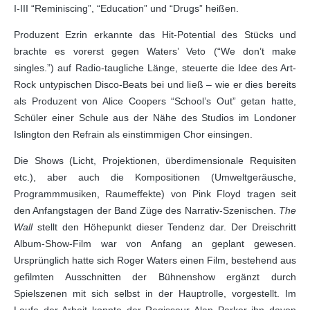
I-III “Reminiscing”, “Education” und “Drugs” heißen.
Produzent Ezrin erkannte das Hit-Potential des Stücks und
brachte es vorerst gegen Waters’ Veto (“We don’t make
singles.”) auf Radio-taugliche Länge, steuerte die Idee des Art-
Rock untypischen Disco-Beats bei und ließ – wie er dies bereits
als Produzent von Alice Coopers “School’s Out” getan hatte,
Schüler einer Schule aus der Nähe des Studios im Londoner
Islington den Refrain als einstimmigen Chor einsingen.
Die Shows (Licht, Projektionen, überdimensionale Requisiten
etc.), aber auch die Kompositionen (Umweltgeräusche,
Programmmusiken, Raumeffekte) von Pink Floyd tragen seit
den Anfangstagen der Band Züge des Narrativ-Szenischen.
The
Wall
stellt den Höhepunkt dieser Tendenz dar. Der Dreischritt
Album-Show-Film war von Anfang an geplant gewesen.
Ursprünglich hatte sich Roger Waters einen Film, bestehend aus
gefilmten Ausschnitten der Bühnenshow ergänzt durch
Spielszenen mit sich selbst in der Hauptrolle, vorgestellt. Im