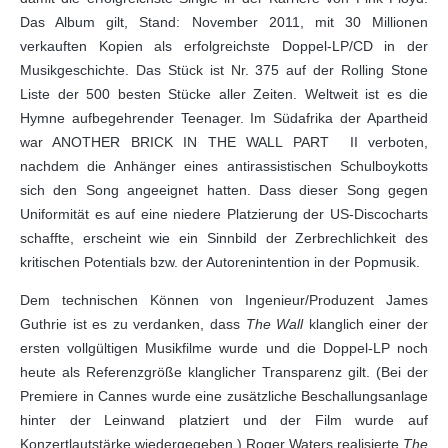
Das Album gilt, Stand: November 2011, mit 30 Millionen
verkauften Kopien als erfolgreichste Doppel-LP/CD in der
Musikgeschichte. Das Stück ist Nr. 375 auf der Rolling Stone
Liste der 500 besten Stücke aller Zeiten. Weltweit ist es die
Hymne aufbegehrender Teenager. Im Südafrika der Apartheid
war ANOTHER BRICK IN THE WALL PART II verboten,
nachdem die Anhänger eines antirassistischen Schulboykotts
sich den Song angeeignet hatten. Dass dieser Song gegen
Uniformität es auf eine niedere Platzierung der US-Discocharts
schaffte, erscheint wie ein Sinnbild der Zerbrechlichkeit des
kritischen Potentials bzw. der Autorenintention in der Popmusik.
Dem technischen Können von Ingenieur/Produzent James
Guthrie ist es zu verdanken, dass
The Wall
klanglich einer der
ersten vollgültigen Musikfilme wurde und die Doppel-LP noch
heute als Referenzgröße klanglicher Transparenz gilt. (Bei der
Premiere in Cannes wurde eine zusätzliche Beschallungsanlage
hinter der Leinwand platziert und der Film wurde auf
Konzertlautstärke wiedergegeben.) Roger Waters realisierte
The